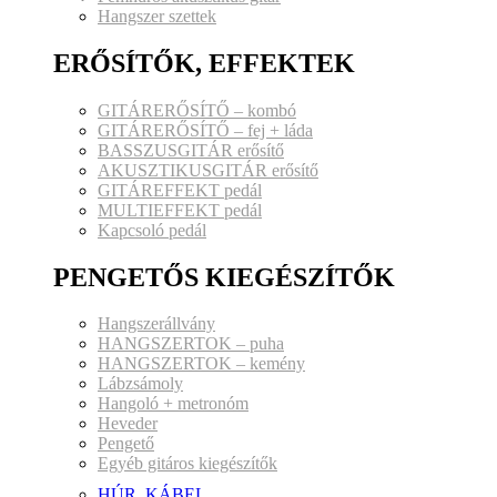
Hangszer szettek
ERŐSÍTŐK, EFFEKTEK
GITÁRERŐSÍTŐ – kombó
GITÁRERŐSÍTŐ – fej + láda
BASSZUSGITÁR erősítő
AKUSZTIKUSGITÁR erősítő
GITÁREFFEKT pedál
MULTIEFFEKT pedál
Kapcsoló pedál
PENGETŐS KIEGÉSZÍTŐK
Hangszerállvány
HANGSZERTOK – puha
HANGSZERTOK – kemény
Lábzsámoly
Hangoló + metronóm
Heveder
Pengető
Egyéb gitáros kiegészítők
HÚR, KÁBEL