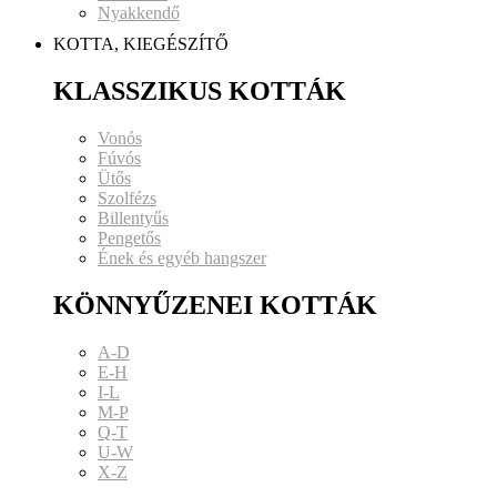
Nyakkendő
KOTTA, KIEGÉSZÍTŐ
KLASSZIKUS KOTTÁK
Vonós
Fúvós
Ütős
Szolfézs
Billentyűs
Pengetős
Ének és egyéb hangszer
KÖNNYŰZENEI KOTTÁK
A-D
E-H
I-L
M-P
Q-T
U-W
X-Z