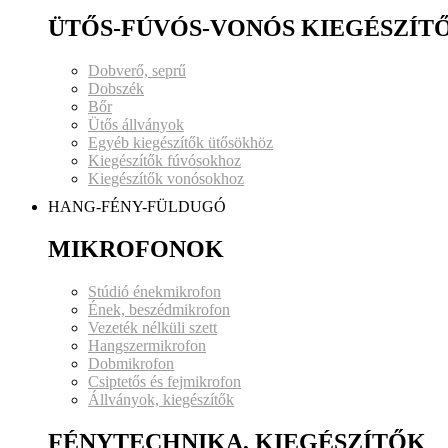
ÜTŐS-FÚVÓS-VONÓS KIEGÉSZÍT
Dobverő, seprű
Dobszék
Bőr
Ütős állványok
Egyéb kiegészítők ütősökhöz
Kiegészítők fúvósokhoz
Kiegészítők vonósokhoz
HANG-FÉNY-FÜLDUGÓ
MIKROFONOK
Stúdió énekmikrofon
Ének, beszédmikrofon
Vezeték nélküli szett
Hangszermikrofon
Dobmikrofon
Csiptetős és fejmikrofon
Állványok, kiegészítők
FÉNYTECHNIKA, KIEGÉSZÍTŐK