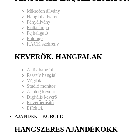
Mikrofon állvány
Hangfal állvány
Fényállvány
Kottalámpa
Fejhallgató
Füldugó
RACK szekrény
KEVERŐK, HANGFALAK
Aktív hangfal
Passzív hangfal
Végfok
Stúdió monitor
Analóg keverő
Digitális keverő
Keverőerősítő
Effektek
AJÁNDÉK – KOBOLD
HANGSZERES AJÁNDÉKOKK