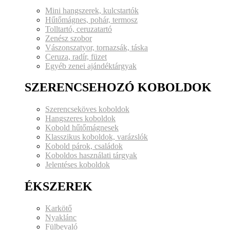
Mini hangszerek, kulcstartók
Hűtőmágnes, pohár, termosz
Tolltartó, ceruzatartó
Zenész szobor
Vászonszatyor, tornazsák, táska
Ceruza, radír, füzet
Egyéb zenei ajándéktárgyak
SZERENCSEHOZÓ KOBOLDOK
Szerencseköves koboldok
Hangszeres koboldok
Kobold hűtőmágnesek
Klasszikus koboldok, varázslók
Kobold párok, családok
Koboldos használati tárgyak
Jelentéses koboldok
ÉKSZEREK
Karkötő
Nyaklánc
Fülbevaló