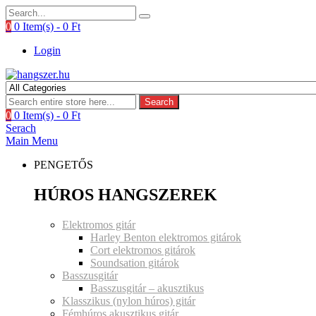
0
0 Item(s) -
0
Ft
Login
Search
0
0 Item(s) -
0
Ft
Serach
Main Menu
PENGETŐS
HÚROS HANGSZEREK
Elektromos gitár
Harley Benton elektromos gitárok
Cort elektromos gitárok
Soundsation gitárok
Basszusgitár
Basszusgitár – akusztikus
Klasszikus (nylon húros) gitár
Fémhúros akusztikus gitár