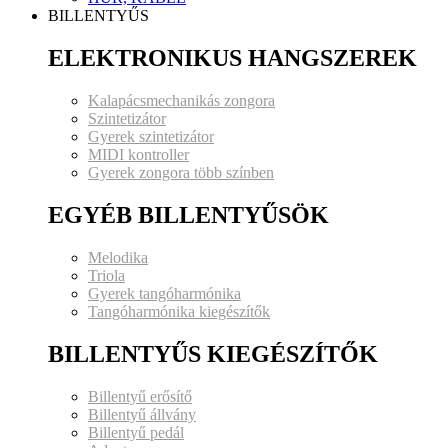
BILLENTYŰS
ELEKTRONIKUS HANGSZEREK
Kalapácsmechanikás zongora
Szintetizátor
Gyerek szintetizátor
MIDI kontroller
Gyerek zongora több színben
EGYÉB BILLENTYŰSÖK
Melodika
Triola
Gyerek tangóharmónika
Tangóharmónika kiegészítők
BILLENTYŰS KIEGÉSZÍTŐK
Billentyű erősítő
Billentyű állvány
Billentyű pedál