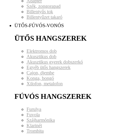
Adapter
Szék, zongorapad
Billentyűs tok
Billentyűzet takaró
ÜTŐS-FÚVÓS-VONÓS
ÜTŐS HANGSZEREK
Elektromos dob
Akusztikus dob
Akusztikus gyerek dobszerkó
Egyéb ütős hangszerek
Cajon, djembe
Konga, bongó
Xilofon, metalofon
FÚVÓS HANGSZEREK
Furulya
Fuvola
Szájharmónika
Klarinét
Trombita