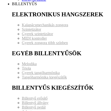
BILLENTYŰS
ELEKTRONIKUS HANGSZEREK
Kalapácsmechanikás zongora
Szintetizátor
Gyerek szintetizátor
MIDI kontroller
Gyerek zongora több színben
EGYÉB BILLENTYŰSÖK
Melodika
Triola
Gyerek tangóharmónika
Tangóharmónika kiegészítők
BILLENTYŰS KIEGÉSZÍTŐK
Billentyű erősítő
Billentyű állvány
Billentyű pedál