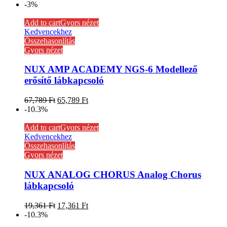
-3%
Add to cart
Gyors nézet
Kedvencekhez
Összehasonlítás
Gyors nézet
NUX AMP ACADEMY NGS-6 Modellező
erősítő lábkapcsoló
67,789
Ft
65,789
Ft
-10.3%
Add to cart
Gyors nézet
Kedvencekhez
Összehasonlítás
Gyors nézet
NUX ANALOG CHORUS Analog Chorus
lábkapcsoló
19,361
Ft
17,361
Ft
-10.3%