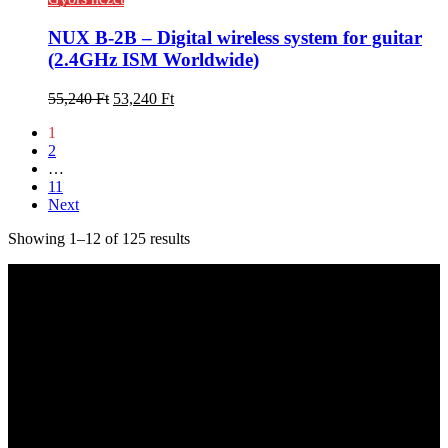
NUX B-2B – Digital wireless system for guitar
(2.4GHz ISM Worldwide)
55,240
Ft
53,240
Ft
1
2
…
11
Next
Showing 1–12 of 125 results
Kapcsolat
hangszer.hu HANGSZERBOLTOK:
CAMPONA HANGSZERBOLT
1222 Budapest, Nagytétényi út 37.