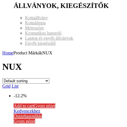
ÁLLVÁNYOK, KIEGÉSZÍTŐK
Kottaállvány
Kottalámpa
Metronóm
Kromatikus hangoló
Laptop és egyéb állványok
Egyéb kiegészítő
Home
Product MárkákNUX
NUX
Grid
List
-12.2%
Add to cart
Gyors nézet
Kedvencekhez
Összehasonlítás
Gyors nézet