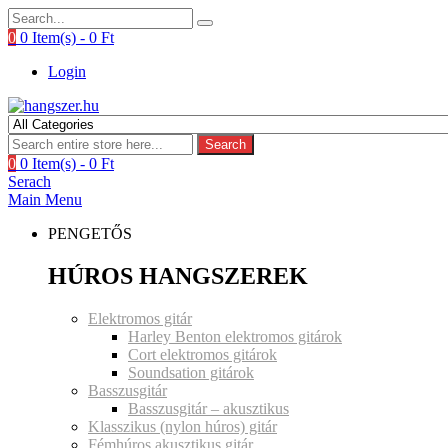
0
0 Item(s) -
0
Ft
Login
Search
0
0 Item(s) -
0
Ft
Serach
Main Menu
PENGETŐS
HÚROS HANGSZEREK
Elektromos gitár
Harley Benton elektromos gitárok
Cort elektromos gitárok
Soundsation gitárok
Basszusgitár
Basszusgitár – akusztikus
Klasszikus (nylon húros) gitár
Fémhúros akusztikus gitár