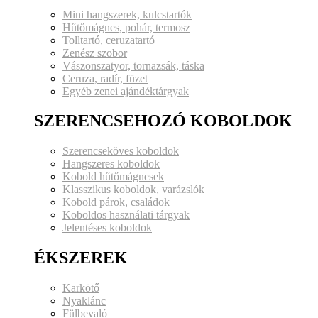
Mini hangszerek, kulcstartók
Hűtőmágnes, pohár, termosz
Tolltartó, ceruzatartó
Zenész szobor
Vászonszatyor, tornazsák, táska
Ceruza, radír, füzet
Egyéb zenei ajándéktárgyak
SZERENCSEHOZÓ KOBOLDOK
Szerencseköves koboldok
Hangszeres koboldok
Kobold hűtőmágnesek
Klasszikus koboldok, varázslók
Kobold párok, családok
Koboldos használati tárgyak
Jelentéses koboldok
ÉKSZEREK
Karkötő
Nyaklánc
Fülbevaló