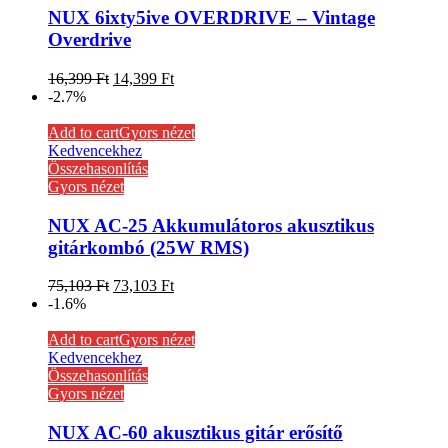
NUX 6ixty5ive OVERDRIVE – Vintage
Overdrive
16,399
Ft
14,399
Ft
-2.7%
Add to cart
Gyors nézet
Kedvencekhez
Összehasonlítás
Gyors nézet
NUX AC-25 Akkumulátoros akusztikus
gitárkombó (25W RMS)
75,103
Ft
73,103
Ft
-1.6%
Add to cart
Gyors nézet
Kedvencekhez
Összehasonlítás
Gyors nézet
NUX AC-60 akusztikus gitár erősítő