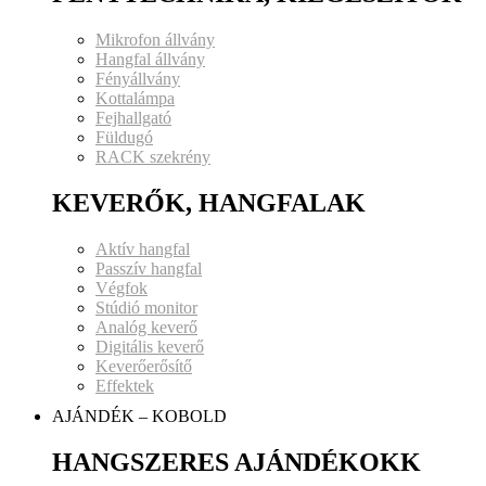
Mikrofon állvány
Hangfal állvány
Fényállvány
Kottalámpa
Fejhallgató
Füldugó
RACK szekrény
KEVERŐK, HANGFALAK
Aktív hangfal
Passzív hangfal
Végfok
Stúdió monitor
Analóg keverő
Digitális keverő
Keverőerősítő
Effektek
AJÁNDÉK – KOBOLD
HANGSZERES AJÁNDÉKOKK