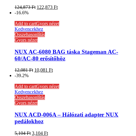
124,873
Ft
122,873
Ft
-16.6%
Add to cart
Gyors nézet
Kedvencekhez
Összehasonlítás
Gyors nézet
NUX AC-6080 BAG táska Stageman AC-
60/AC-80 erősítőhöz
12,081
Ft
10,081
Ft
-39.2%
Add to cart
Gyors nézet
Kedvencekhez
Összehasonlítás
Gyors nézet
NUX ACD-006A – Hálózati adapter NUX
pedálokhoz
5,104
Ft
3,104
Ft