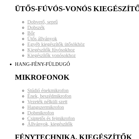
ÜTŐS-FÚVÓS-VONÓS KIEGÉSZÍT
Dobverő, seprű
Dobszék
Bőr
Ütős állványok
Egyéb kiegészítők ütősökhöz
Kiegészítők fúvósokhoz
Kiegészítők vonósokhoz
HANG-FÉNY-FÜLDUGÓ
MIKROFONOK
Stúdió énekmikrofon
Ének, beszédmikrofon
Vezeték nélküli szett
Hangszermikrofon
Dobmikrofon
Csiptetős és fejmikrofon
Állványok, kiegészítők
FÉNYTECHNIKA, KIEGÉSZÍTŐK