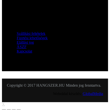
Információk
Szállítási feltételek
Fizetési lehetőségek
Elállási jog
ÁSZF
Kapcsolat
KÖVESSEN MINKET
Copyright © 2017 HANGSZER.HU Minden jog fenntartva.
Weboldal készítés:
GlobalMedia
X