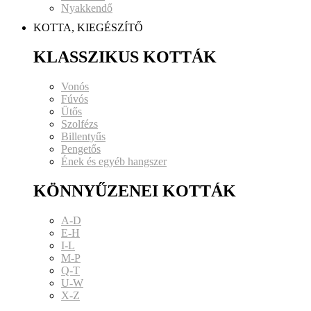
Nyakkendő
KOTTA, KIEGÉSZÍTŐ
KLASSZIKUS KOTTÁK
Vonós
Fúvós
Ütős
Szolfézs
Billentyűs
Pengetős
Ének és egyéb hangszer
KÖNNYŰZENEI KOTTÁK
A-D
E-H
I-L
M-P
Q-T
U-W
X-Z