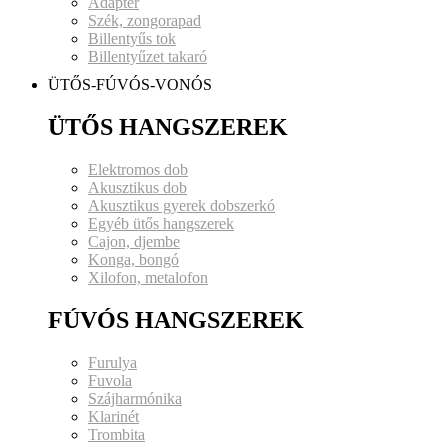
Adapter
Szék, zongorapad
Billentyűs tok
Billentyűzet takaró
ÜTŐS-FÚVÓS-VONÓS
ÜTŐS HANGSZEREK
Elektromos dob
Akusztikus dob
Akusztikus gyerek dobszerkó
Egyéb ütős hangszerek
Cajon, djembe
Konga, bongó
Xilofon, metalofon
FÚVÓS HANGSZEREK
Furulya
Fuvola
Szájharmónika
Klarinét
Trombita