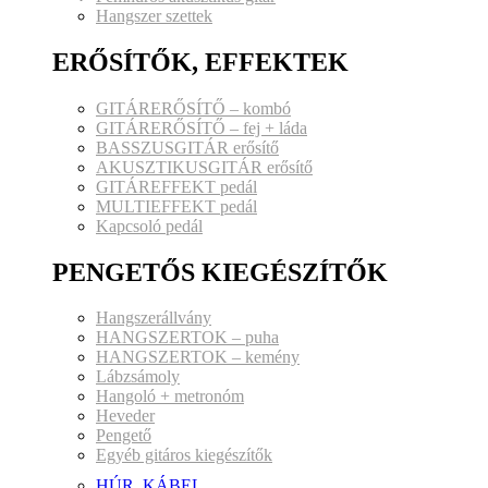
Hangszer szettek
ERŐSÍTŐK, EFFEKTEK
GITÁRERŐSÍTŐ – kombó
GITÁRERŐSÍTŐ – fej + láda
BASSZUSGITÁR erősítő
AKUSZTIKUSGITÁR erősítő
GITÁREFFEKT pedál
MULTIEFFEKT pedál
Kapcsoló pedál
PENGETŐS KIEGÉSZÍTŐK
Hangszerállvány
HANGSZERTOK – puha
HANGSZERTOK – kemény
Lábzsámoly
Hangoló + metronóm
Heveder
Pengető
Egyéb gitáros kiegészítők
HÚR, KÁBEL