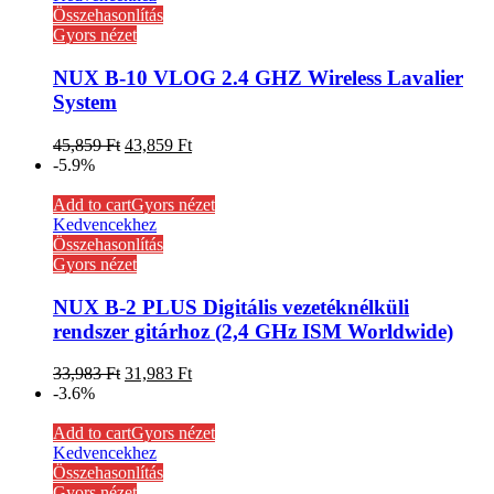
Összehasonlítás
Gyors nézet
NUX B-10 VLOG 2.4 GHZ Wireless Lavalier
System
45,859
Ft
43,859
Ft
-5.9%
Add to cart
Gyors nézet
Kedvencekhez
Összehasonlítás
Gyors nézet
NUX B-2 PLUS Digitális vezetéknélküli
rendszer gitárhoz (2,4 GHz ISM Worldwide)
33,983
Ft
31,983
Ft
-3.6%
Add to cart
Gyors nézet
Kedvencekhez
Összehasonlítás
Gyors nézet