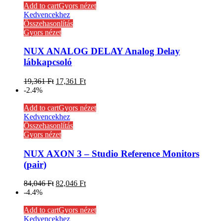
Add to cart
Gyors nézet
Kedvencekhez
Összehasonlítás
Gyors nézet
NUX ANALOG DELAY Analog Delay
lábkapcsoló
19,361
Ft
17,361
Ft
-2.4%
Add to cart
Gyors nézet
Kedvencekhez
Összehasonlítás
Gyors nézet
NUX AXON 3 – Studio Reference Monitors
(pair)
84,046
Ft
82,046
Ft
-4.4%
Add to cart
Gyors nézet
Kedvencekhez