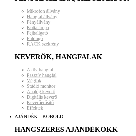
Mikrofon állvány
Hangfal állvány
Fényállvány
Kottalámpa
Fejhallgató
Füldugó
RACK szekrény
KEVERŐK, HANGFALAK
Aktív hangfal
Passzív hangfal
Végfok
Stúdió monitor
Analóg keverő
Digitális keverő
Keverőerősítő
Effektek
AJÁNDÉK – KOBOLD
HANGSZERES AJÁNDÉKOKK