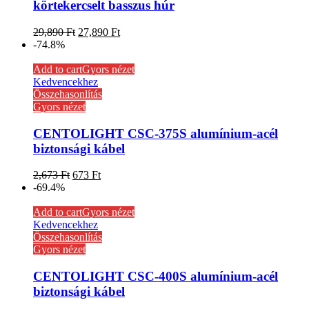
körtekercselt basszus húr
29,890
Ft
27,890
Ft
-74.8%
Add to cart
Gyors nézet
Kedvencekhez
Összehasonlítás
Gyors nézet
CENTOLIGHT CSC-375S alumínium-acél
biztonsági kábel
2,673
Ft
673
Ft
-69.4%
Add to cart
Gyors nézet
Kedvencekhez
Összehasonlítás
Gyors nézet
CENTOLIGHT CSC-400S alumínium-acél
biztonsági kábel