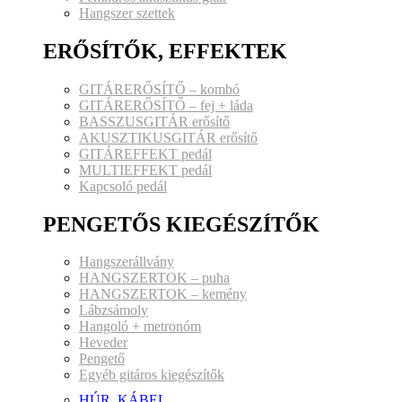
Hangszer szettek
ERŐSÍTŐK, EFFEKTEK
GITÁRERŐSÍTŐ – kombó
GITÁRERŐSÍTŐ – fej + láda
BASSZUSGITÁR erősítő
AKUSZTIKUSGITÁR erősítő
GITÁREFFEKT pedál
MULTIEFFEKT pedál
Kapcsoló pedál
PENGETŐS KIEGÉSZÍTŐK
Hangszerállvány
HANGSZERTOK – puha
HANGSZERTOK – kemény
Lábzsámoly
Hangoló + metronóm
Heveder
Pengető
Egyéb gitáros kiegészítők
HÚR, KÁBEL