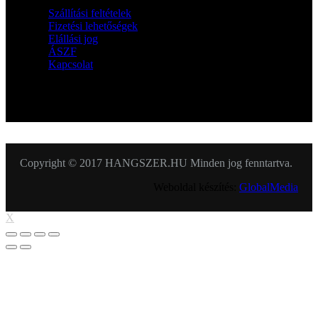
Szállítási feltételek
Fizetési lehetőségek
Elállási jog
ÁSZF
Kapcsolat
KÖVESSEN MINKET
Copyright © 2017 HANGSZER.HU Minden jog fenntartva.
Weboldal készítés:
GlobalMedia
X