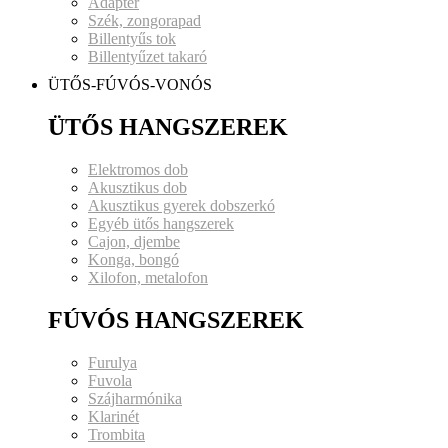
Adapter
Szék, zongorapad
Billentyűs tok
Billentyűzet takaró
ÜTŐS-FÚVÓS-VONÓS
ÜTŐS HANGSZEREK
Elektromos dob
Akusztikus dob
Akusztikus gyerek dobszerkó
Egyéb ütős hangszerek
Cajon, djembe
Konga, bongó
Xilofon, metalofon
FÚVÓS HANGSZEREK
Furulya
Fuvola
Szájharmónika
Klarinét
Trombita