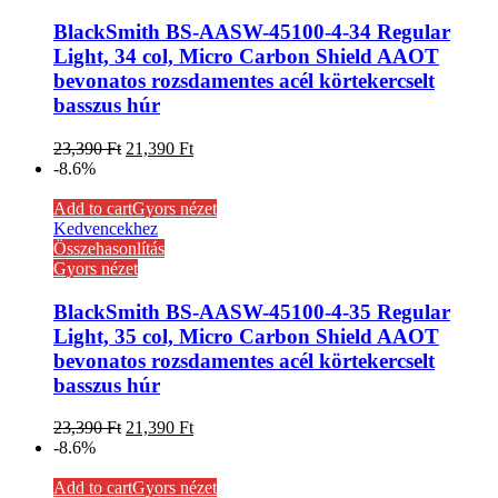
BlackSmith BS-AASW-45100-4-34 Regular
Light, 34 col, Micro Carbon Shield AAOT
bevonatos rozsdamentes acél körtekercselt
basszus húr
23,390
Ft
21,390
Ft
-8.6%
Add to cart
Gyors nézet
Kedvencekhez
Összehasonlítás
Gyors nézet
BlackSmith BS-AASW-45100-4-35 Regular
Light, 35 col, Micro Carbon Shield AAOT
bevonatos rozsdamentes acél körtekercselt
basszus húr
23,390
Ft
21,390
Ft
-8.6%
Add to cart
Gyors nézet