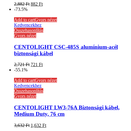
2,882
Ft
882
Ft
-73.5%
Add to cart
Gyors nézet
Kedvencekhez
Összehasonlítás
Gyors nézet
CENTOLIGHT CSC-485S alumínium-acél
biztonsági kábel
2,721
Ft
721
Ft
-55.1%
Add to cart
Gyors nézet
Kedvencekhez
Összehasonlítás
Gyors nézet
CENTOLIGHT LW3-76A Biztonsági kábel,
Medium Duty, 76 cm
3,632
Ft
1,632
Ft