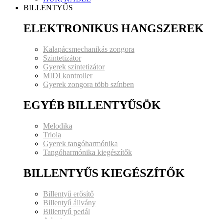
BILLENTYŰS
ELEKTRONIKUS HANGSZEREK
Kalapácsmechanikás zongora
Szintetizátor
Gyerek szintetizátor
MIDI kontroller
Gyerek zongora több színben
EGYÉB BILLENTYŰSÖK
Melodika
Triola
Gyerek tangóharmónika
Tangóharmónika kiegészítők
BILLENTYŰS KIEGÉSZÍTŐK
Billentyű erősítő
Billentyű állvány
Billentyű pedál