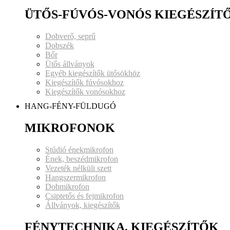
ÜTŐS-FÚVÓS-VONÓS KIEGÉSZÍT
Dobverő, seprű
Dobszék
Bőr
Ütős állványok
Egyéb kiegészítők ütősökhöz
Kiegészítők fúvósokhoz
Kiegészítők vonósokhoz
HANG-FÉNY-FÜLDUGÓ
MIKROFONOK
Stúdió énekmikrofon
Ének, beszédmikrofon
Vezeték nélküli szett
Hangszermikrofon
Dobmikrofon
Csiptetős és fejmikrofon
Állványok, kiegészítők
FÉNYTECHNIKA, KIEGÉSZÍTŐK