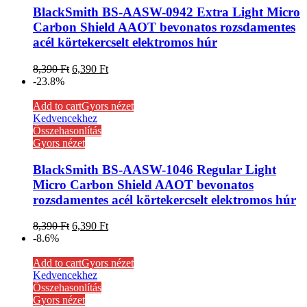
BlackSmith BS-AASW-0942 Extra Light Micro
Carbon Shield AAOT bevonatos rozsdamentes
acél körtekercselt elektromos húr
8,390
Ft
6,390
Ft
-23.8%
Add to cart
Gyors nézet
Kedvencekhez
Összehasonlítás
Gyors nézet
BlackSmith BS-AASW-1046 Regular Light
Micro Carbon Shield AAOT bevonatos
rozsdamentes acél körtekercselt elektromos húr
8,390
Ft
6,390
Ft
-8.6%
Add to cart
Gyors nézet
Kedvencekhez
Összehasonlítás
Gyors nézet