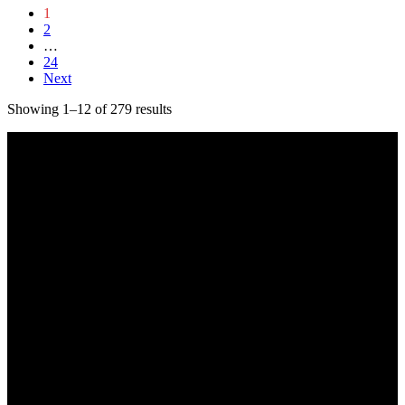
1
2
…
24
Next
Showing 1–12 of 279 results
Kapcsolat
hangszer.hu HANGSZERBOLTOK:
CAMPONA HANGSZERBOLT
1222 Budapest, Nagytétényi út 37.
Telefon: +36-20-323-0641
Email: hangszer@hangszer.hu