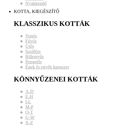
Nyakkendő
KOTTA, KIEGÉSZÍTŐ
KLASSZIKUS KOTTÁK
Vonós
Fúvós
Ütős
Szolfézs
Billentyűs
Pengetős
Ének és egyéb hangszer
KÖNNYŰZENEI KOTTÁK
A-D
E-H
I-L
M-P
Q-T
U-W
X-Z