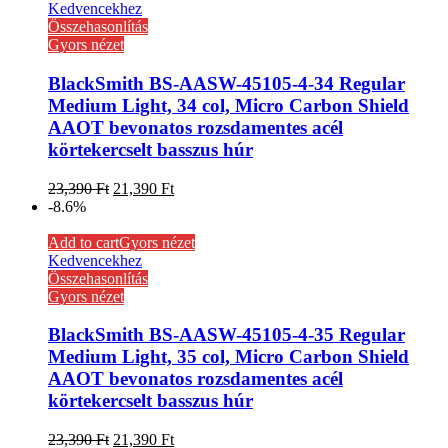
Kedvencekhez
Összehasonlítás
Gyors nézet
BlackSmith BS-AASW-45105-4-34 Regular
Medium Light, 34 col, Micro Carbon Shield
AAOT bevonatos rozsdamentes acél
körtekercselt basszus húr
23,390
Ft
21,390
Ft
-8.6%
Add to cart
Gyors nézet
Kedvencekhez
Összehasonlítás
Gyors nézet
BlackSmith BS-AASW-45105-4-35 Regular
Medium Light, 35 col, Micro Carbon Shield
AAOT bevonatos rozsdamentes acél
körtekercselt basszus húr
23,390
Ft
21,390
Ft