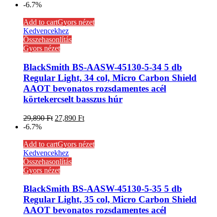
-6.7%
Add to cart
Gyors nézet
Kedvencekhez
Összehasonlítás
Gyors nézet
BlackSmith BS-AASW-45130-5-34 5 db
Regular Light, 34 col, Micro Carbon Shield
AAOT bevonatos rozsdamentes acél
körtekercselt basszus húr
29,890
Ft
27,890
Ft
-6.7%
Add to cart
Gyors nézet
Kedvencekhez
Összehasonlítás
Gyors nézet
BlackSmith BS-AASW-45130-5-35 5 db
Regular Light, 35 col, Micro Carbon Shield
AAOT bevonatos rozsdamentes acél