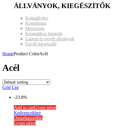
ÁLLVÁNYOK, KIEGÉSZÍTŐK
Kottaállvány
Kottalámpa
Metronóm
Kromatikus hangoló
Laptop és egyéb állványok
Egyéb kiegészítő
Home
Product ColorAcél
Acél
Grid
List
-23.8%
Add to cart
Gyors nézet
Kedvencekhez
Összehasonlítás
Gyors nézet