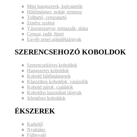
Mini hangszerek, kulcstartók
Hűtőmágnes, pohár, termosz
Tolltartó, ceruzatartó
Zenész szobor
Vászonszatyor, tornazsák, táska
Ceruza, radír, füzet
Egyéb zenei ajándéktárgyak
SZERENCSEHOZÓ KOBOLDOK
Szerencseköves koboldok
Hangszeres koboldok
Kobold hűtőmágnesek
Klasszikus koboldok, varázslók
Kobold párok, családok
Koboldos használati tárgyak
Jelentéses koboldok
ÉKSZEREK
Karkötő
Nyaklánc
Fülbevaló