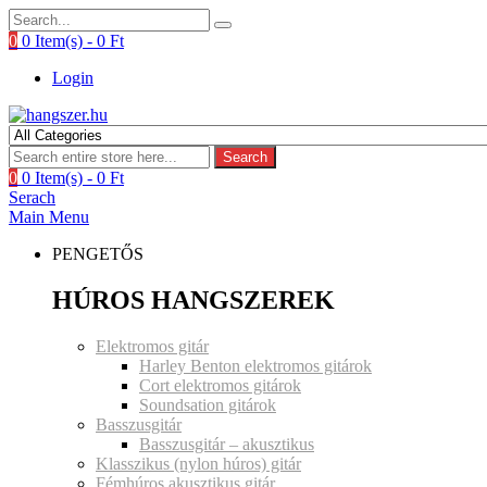
0
0 Item(s) -
0
Ft
Login
Search
0
0 Item(s) -
0
Ft
Serach
Main Menu
PENGETŐS
HÚROS HANGSZEREK
Elektromos gitár
Harley Benton elektromos gitárok
Cort elektromos gitárok
Soundsation gitárok
Basszusgitár
Basszusgitár – akusztikus
Klasszikus (nylon húros) gitár
Fémhúros akusztikus gitár