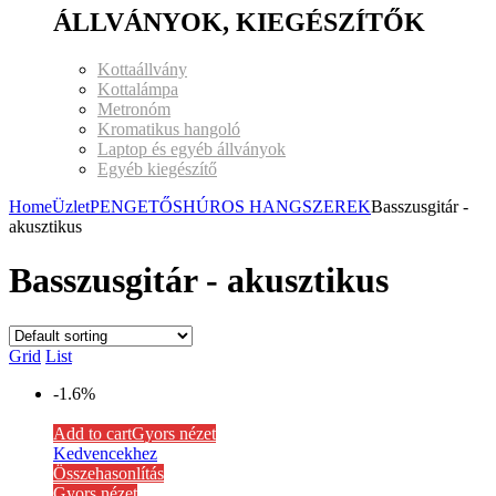
ÁLLVÁNYOK, KIEGÉSZÍTŐK
Kottaállvány
Kottalámpa
Metronóm
Kromatikus hangoló
Laptop és egyéb állványok
Egyéb kiegészítő
Home
Üzlet
PENGETŐS
HÚROS HANGSZEREK
Basszusgitár -
akusztikus
Basszusgitár - akusztikus
Grid
List
-1.6%
Add to cart
Gyors nézet
Kedvencekhez
Összehasonlítás
Gyors nézet