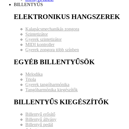
BILLENTYŰS
ELEKTRONIKUS HANGSZEREK
Kalapácsmechanikás zongora
Szintetizátor
Gyerek szintetizátor
MIDI kontroller
Gyerek zongora több színben
EGYÉB BILLENTYŰSÖK
Melodika
Triola
Gyerek tangóharmónika
Tangóharmónika kiegészítők
BILLENTYŰS KIEGÉSZÍTŐK
Billentyű erősítő
Billentyű állvány
Billentyű pedál