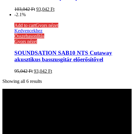
103,042
Ft
93,042
Ft
-2.1%
Add to cart
Gyors nézet
Kedvencekhez
Összehasonlítás
Gyors nézet
SOUNDSATION SAB10 NTS Cutaway
akusztikus basszusgitár előerősítővel
95,042
Ft
93,042
Ft
Showing all 6 results
Kapcsolat
hangszer.hu HANGSZERBOLTOK:
CAMPONA HANGSZERBOLT