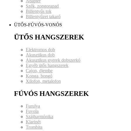
Adapter
Szék, zongorapad
Billentyűs tok
Billentyűzet takaró
ÜTŐS-FÚVÓS-VONÓS
ÜTŐS HANGSZEREK
Elektromos dob
Akusztikus dob
Akusztikus gyerek dobszerkó
Egyéb ütős hangszerek
Cajon, djembe
Konga, bongó
Xilofon, metalofon
FÚVÓS HANGSZEREK
Furulya
Fuvola
Szájharmónika
Klarinét
Trombita