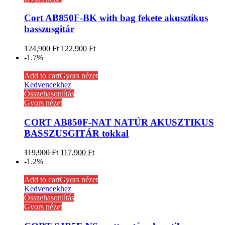
Cort AB850F-BK with bag fekete akusztikus
basszusgitár
124,900
Ft
122,900
Ft
-1.7%
Add to cart
Gyors nézet
Kedvencekhez
Összehasonlítás
Gyors nézet
CORT AB850F-NAT NATÚR AKUSZTIKUS
BASSZUSGITÁR tokkal
119,900
Ft
117,900
Ft
-1.2%
Add to cart
Gyors nézet
Kedvencekhez
Összehasonlítás
Gyors nézet