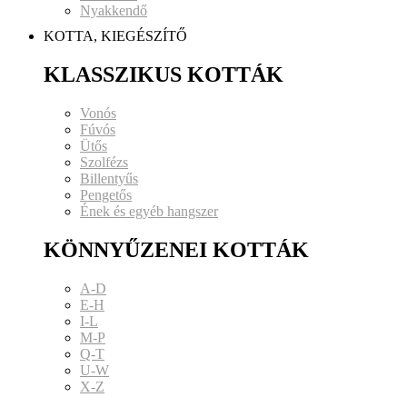
Nyakkendő
KOTTA, KIEGÉSZÍTŐ
KLASSZIKUS KOTTÁK
Vonós
Fúvós
Ütős
Szolfézs
Billentyűs
Pengetős
Ének és egyéb hangszer
KÖNNYŰZENEI KOTTÁK
A-D
E-H
I-L
M-P
Q-T
U-W
X-Z