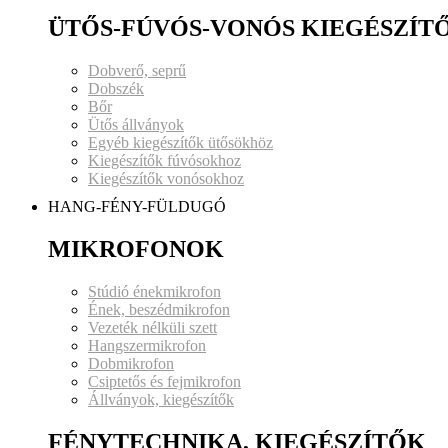
ÜTŐS-FÚVÓS-VONÓS KIEGÉSZÍT
Dobverő, seprű
Dobszék
Bőr
Ütős állványok
Egyéb kiegészítők ütősökhöz
Kiegészítők fúvósokhoz
Kiegészítők vonósokhoz
HANG-FÉNY-FÜLDUGÓ
MIKROFONOK
Stúdió énekmikrofon
Ének, beszédmikrofon
Vezeték nélküli szett
Hangszermikrofon
Dobmikrofon
Csiptetős és fejmikrofon
Állványok, kiegészítők
FÉNYTECHNIKA, KIEGÉSZÍTŐK