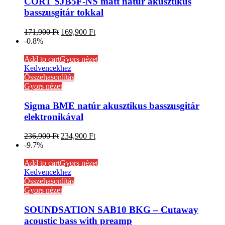
CORT SJB5F-NS matt natúr akusztikus
basszusgitár tokkal
171,900
Ft
169,900
Ft
-0.8%
Add to cart
Gyors nézet
Kedvencekhez
Összehasonlítás
Gyors nézet
Sigma BME natúr akusztikus basszusgitár
elektronikával
236,900
Ft
234,900
Ft
-9.7%
Add to cart
Gyors nézet
Kedvencekhez
Összehasonlítás
Gyors nézet
SOUNDSATION SAB10 BKG – Cutaway
acoustic bass with preamp