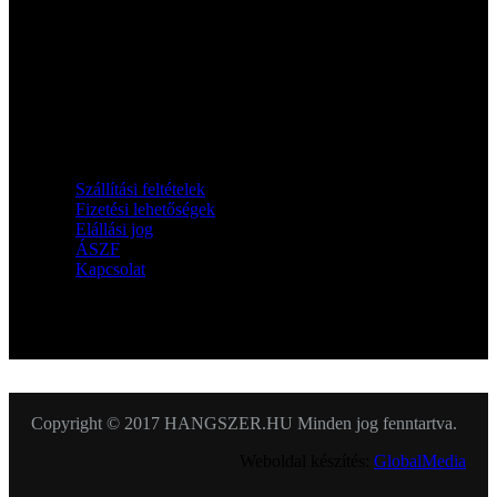
Információk
Szállítási feltételek
Fizetési lehetőségek
Elállási jog
ÁSZF
Kapcsolat
KÖVESSEN MINKET
Copyright © 2017 HANGSZER.HU Minden jog fenntartva.
Weboldal készítés:
GlobalMedia