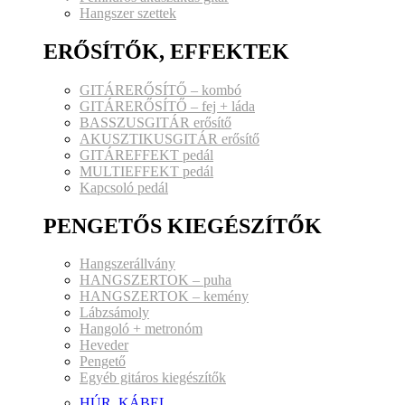
Hangszer szettek
ERŐSÍTŐK, EFFEKTEK
GITÁRERŐSÍTŐ – kombó
GITÁRERŐSÍTŐ – fej + láda
BASSZUSGITÁR erősítő
AKUSZTIKUSGITÁR erősítő
GITÁREFFEKT pedál
MULTIEFFEKT pedál
Kapcsoló pedál
PENGETŐS KIEGÉSZÍTŐK
Hangszerállvány
HANGSZERTOK – puha
HANGSZERTOK – kemény
Lábzsámoly
Hangoló + metronóm
Heveder
Pengető
Egyéb gitáros kiegészítők
HÚR, KÁBEL