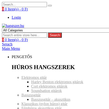
0
0 Item(s) -
0
Ft
Login
Search
0
0 Item(s) -
0
Ft
Serach
Main Menu
PENGETŐS
HÚROS HANGSZEREK
Elektromos gitár
Harley Benton elektromos gitárok
Cort elektromos gitárok
Soundsation gitárok
Basszusgitár
Basszusgitár – akusztikus
Klasszikus (nylon húros) gitár
Fémhúros akusztikus gitár