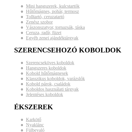
Mini hangszerek, kulcstartók
Hűtőmágnes, pohár, termosz
Tolltartó, ceruzatartó
Zenész szobor
Vászonszatyor, tornazsák, táska
Ceruza, radír, füzet
Egyéb zenei ajándéktárgyak
SZERENCSEHOZÓ KOBOLDOK
Szerencseköves koboldok
Hangszeres koboldok
Kobold hűtőmágnesek
Klasszikus koboldok, varázslók
Kobold párok, családok
Koboldos használati tárgyak
Jelentéses koboldok
ÉKSZEREK
Karkötő
Nyaklánc
Fülbevaló