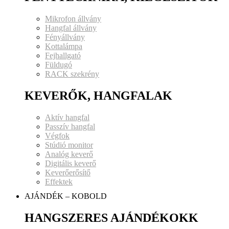
Mikrofon állvány
Hangfal állvány
Fényállvány
Kottalámpa
Fejhallgató
Füldugó
RACK szekrény
KEVERŐK, HANGFALAK
Aktív hangfal
Passzív hangfal
Végfok
Stúdió monitor
Analóg keverő
Digitális keverő
Keverőerősítő
Effektek
AJÁNDÉK – KOBOLD
HANGSZERES AJÁNDÉKOKK