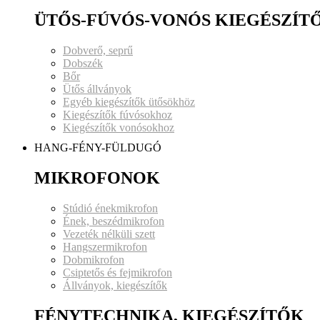
ÜTŐS-FÚVÓS-VONÓS KIEGÉSZÍT
Dobverő, seprű
Dobszék
Bőr
Ütős állványok
Egyéb kiegészítők ütősökhöz
Kiegészítők fúvósokhoz
Kiegészítők vonósokhoz
HANG-FÉNY-FÜLDUGÓ
MIKROFONOK
Stúdió énekmikrofon
Ének, beszédmikrofon
Vezeték nélküli szett
Hangszermikrofon
Dobmikrofon
Csiptetős és fejmikrofon
Állványok, kiegészítők
FÉNYTECHNIKA, KIEGÉSZÍTŐK