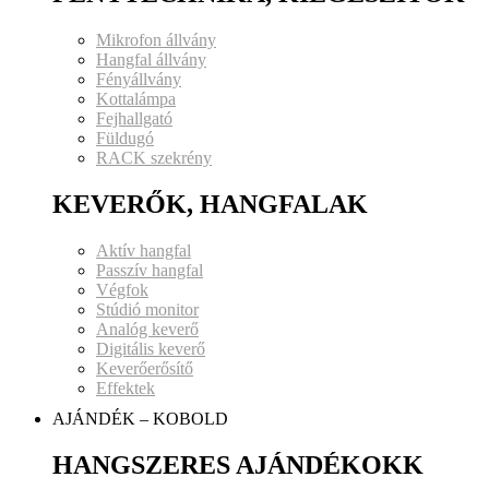
Mikrofon állvány
Hangfal állvány
Fényállvány
Kottalámpa
Fejhallgató
Füldugó
RACK szekrény
KEVERŐK, HANGFALAK
Aktív hangfal
Passzív hangfal
Végfok
Stúdió monitor
Analóg keverő
Digitális keverő
Keverőerősítő
Effektek
AJÁNDÉK – KOBOLD
HANGSZERES AJÁNDÉKOKK