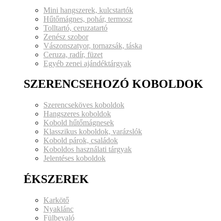
Mini hangszerek, kulcstartók
Hűtőmágnes, pohár, termosz
Tolltartó, ceruzatartó
Zenész szobor
Vászonszatyor, tornazsák, táska
Ceruza, radír, füzet
Egyéb zenei ajándéktárgyak
SZERENCSEHOZÓ KOBOLDOK
Szerencseköves koboldok
Hangszeres koboldok
Kobold hűtőmágnesek
Klasszikus koboldok, varázslók
Kobold párok, családok
Koboldos használati tárgyak
Jelentéses koboldok
ÉKSZEREK
Karkötő
Nyaklánc
Fülbevaló