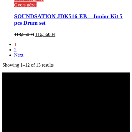
Gyors nézet
SOUNDSATION JDK516-EB – Junior Kit 5
pcs Drum set
118,560
Ft
116,560
Ft
1
2
Next
Showing 1–12 of 13 results
Kapcsolat
hangszer.hu HANGSZERBOLTOK:
CAMPONA HANGSZERBOLT
1222 Budapest, Nagytétényi út 37.
Telefon: +36-20-323-0641