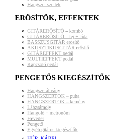
Hangszer szettek
ERŐSÍTŐK, EFFEKTEK
GITÁRERŐSÍTŐ – kombó
GITÁRERŐSÍTŐ – fej + láda
BASSZUSGITÁR erősítő
AKUSZTIKUSGITÁR erősítő
GITÁREFFEKT pedál
MULTIEFFEKT pedál
Kapcsoló pedál
PENGETŐS KIEGÉSZÍTŐK
Hangszerállvány
HANGSZERTOK – puha
HANGSZERTOK – kemény
Lábzsámoly
Hangoló + metronóm
Heveder
Pengető
Egyéb gitáros kiegészítők
HÚR, KÁBEL