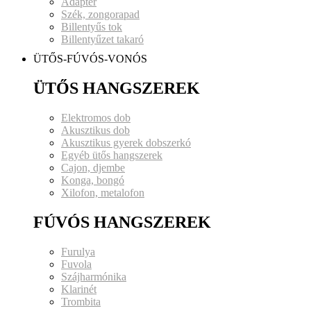
Adapter
Szék, zongorapad
Billentyűs tok
Billentyűzet takaró
ÜTŐS-FÚVÓS-VONÓS
ÜTŐS HANGSZEREK
Elektromos dob
Akusztikus dob
Akusztikus gyerek dobszerkó
Egyéb ütős hangszerek
Cajon, djembe
Konga, bongó
Xilofon, metalofon
FÚVÓS HANGSZEREK
Furulya
Fuvola
Szájharmónika
Klarinét
Trombita