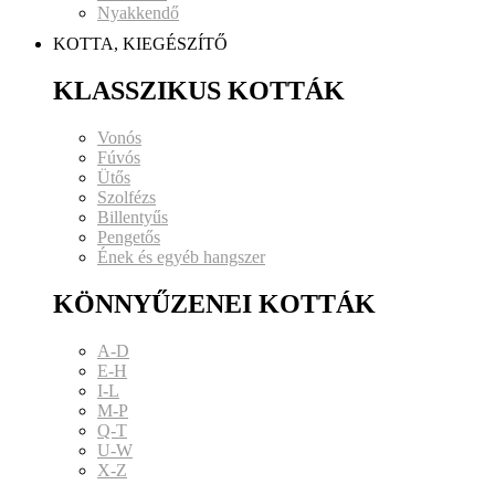
Nyakkendő
KOTTA, KIEGÉSZÍTŐ
KLASSZIKUS KOTTÁK
Vonós
Fúvós
Ütős
Szolfézs
Billentyűs
Pengetős
Ének és egyéb hangszer
KÖNNYŰZENEI KOTTÁK
A-D
E-H
I-L
M-P
Q-T
U-W
X-Z