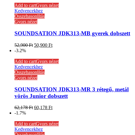
Add to cart
Gyors nézet
Kedvencekhez
Összehasonlítás
Gyors nézet
SOUNDSATION JDK313-MB gyerek dobszett
52,900
Ft
50,900
Ft
-3.2%
Add to cart
Gyors nézet
Kedvencekhez
Összehasonlítás
Gyors nézet
SOUNDSATION JDK313-MR 3 rétegű, metál
vörös Junior dobszett
62,178
Ft
60,178
Ft
-1.7%
Add to cart
Gyors nézet
Kedvencekhez
Összehasonlítás