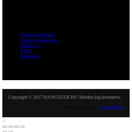
Információk
Szállítási feltételek
Fizetési lehetőségek
Elállási jog
ÁSZF
Kapcsolat
KÖVESSEN MINKET
Copyright © 2017 HANGSZER.HU Minden jog fenntartva.
Weboldal készítés:
GlobalMedia
X