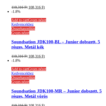
110,316
Ft
108,316
Ft
-1.8%
Add to cart
Gyors nézet
Kedvencekhez
Összehasonlítás
Gyors nézet
Soundsation JDK100-BL – Junior dobszett, 5
részes, Metál kék
110,316
Ft
108,316
Ft
-1.8%
Add to cart
Gyors nézet
Kedvencekhez
Összehasonlítás
Gyors nézet
Soundsation JDK100-MR – Junior dobszett, 5
részes, Metál vörös
110,316
Ft
108,316
Ft