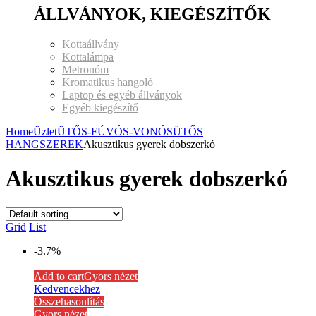
ÁLLVÁNYOK, KIEGÉSZÍTŐK
Kottaállvány
Kottalámpa
Metronóm
Kromatikus hangoló
Laptop és egyéb állványok
Egyéb kiegészítő
Home
Üzlet
ÜTŐS-FÚVÓS-VONÓS
ÜTŐS
HANGSZEREK
Akusztikus gyerek dobszerkó
Akusztikus gyerek dobszerkó
Grid
List
-3.7%
Add to cart
Gyors nézet
Kedvencekhez
Összehasonlítás
Gyors nézet