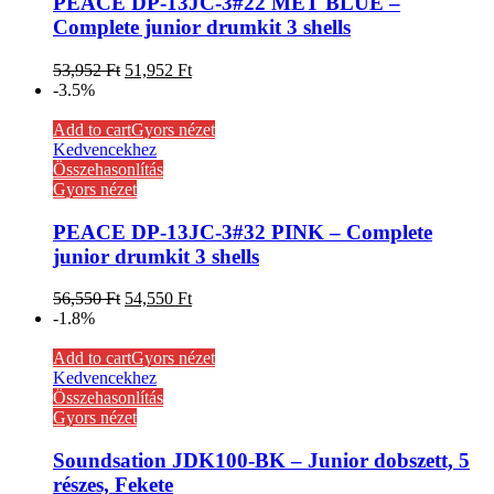
PEACE DP-13JC-3#22 MET BLUE –
Complete junior drumkit 3 shells
53,952
Ft
51,952
Ft
-3.5%
Add to cart
Gyors nézet
Kedvencekhez
Összehasonlítás
Gyors nézet
PEACE DP-13JC-3#32 PINK – Complete
junior drumkit 3 shells
56,550
Ft
54,550
Ft
-1.8%
Add to cart
Gyors nézet
Kedvencekhez
Összehasonlítás
Gyors nézet
Soundsation JDK100-BK – Junior dobszett, 5
részes, Fekete