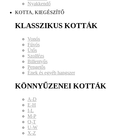
Nyakkendő
KOTTA, KIEGÉSZÍTŐ
KLASSZIKUS KOTTÁK
Vonós
Fúvós
Ütős
Szolfézs
Billentyűs
Pengetős
Ének és egyéb hangszer
KÖNNYŰZENEI KOTTÁK
A-D
E-H
I-L
M-P
Q-T
U-W
X-Z