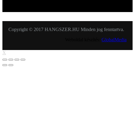
KÖVESSEN MINKET
Copyright © 2017 HANGSZER.HU Minden jog fenntartva.
Weboldal készítés:
GlobalMedia
X