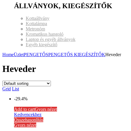
ÁLLVÁNYOK, KIEGÉSZÍTŐK
Kottaállvány
Kottalámpa
Metronóm
Kromatikus hangoló
Laptop és egyéb állványok
Egyéb kiegészítő
Home
Üzlet
PENGETŐS
PENGETŐS KIEGÉSZÍTŐK
Heveder
Heveder
Grid
List
-29.4%
Add to cart
Gyors nézet
Kedvencekhez
Összehasonlítás
Gyors nézet