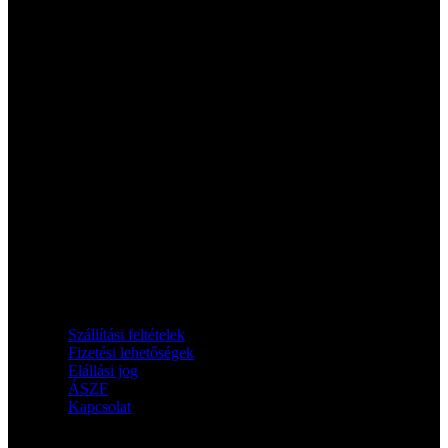
Információk
Szállítási feltételek
Fizetési lehetőségek
Elállási jog
ÁSZF
Kapcsolat