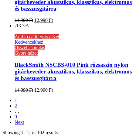
gitárheveder akusztikus, klasszikus, elektromos
és basszusgitárra
14,990
Ft
12,990
Ft
-13.3%
Add to cart
Gyors nézet
Kedvencekhez
Összehasonlítás
Gyors nézet
BlackSmith NSCBS-010 Pink rózsaszín nylon
gitárheveder akusztikus, klasszikus, elektromos
és basszusgitárra
14,990
Ft
12,990
Ft
1
2
…
9
Next
Showing 1–12 of 102 results