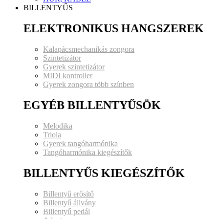
BILLENTYŰS
ELEKTRONIKUS HANGSZEREK
Kalapácsmechanikás zongora
Szintetizátor
Gyerek szintetizátor
MIDI kontroller
Gyerek zongora több színben
EGYÉB BILLENTYŰSÖK
Melodika
Triola
Gyerek tangóharmónika
Tangóharmónika kiegészítők
BILLENTYŰS KIEGÉSZÍTŐK
Billentyű erősítő
Billentyű állvány
Billentyű pedál