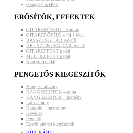
Hangszer szettek
ERŐSÍTŐK, EFFEKTEK
GITÁRERŐSÍTŐ – kombó
GITÁRERŐSÍTŐ – fej + láda
BASSZUSGITÁR erősítő
AKUSZTIKUSGITÁR erősítő
GITÁREFFEKT pedál
MULTIEFFEKT pedál
Kapcsoló pedál
PENGETŐS KIEGÉSZÍTŐK
Hangszerállvány
HANGSZERTOK – puha
HANGSZERTOK – kemény
Lábzsámoly
Hangoló + metronóm
Heveder
Pengető
Egyéb gitáros kiegészítők
HÚR, KÁBEL