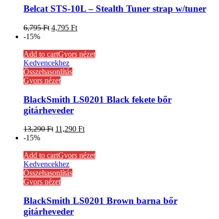
Belcat STS-10L – Stealth Tuner strap w/tuner
6,795
Ft
4,795
Ft
-15%
Add to cart
Gyors nézet
Kedvencekhez
Összehasonlítás
Gyors nézet
BlackSmith LS0201 Black fekete bőr
gitárheveder
13,290
Ft
11,290
Ft
-15%
Add to cart
Gyors nézet
Kedvencekhez
Összehasonlítás
Gyors nézet
BlackSmith LS0201 Brown barna bőr
gitárheveder