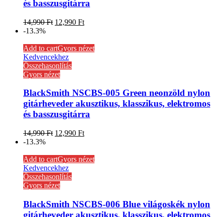
és basszusgitárra
14,990
Ft
12,990
Ft
-13.3%
Add to cart
Gyors nézet
Kedvencekhez
Összehasonlítás
Gyors nézet
BlackSmith NSCBS-005 Green neonzöld nylon
gitárheveder akusztikus, klasszikus, elektromos
és basszusgitárra
14,990
Ft
12,990
Ft
-13.3%
Add to cart
Gyors nézet
Kedvencekhez
Összehasonlítás
Gyors nézet
BlackSmith NSCBS-006 Blue világoskék nylon
gitárheveder akusztikus, klasszikus, elektromos