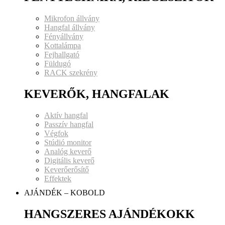
Mikrofon állvány
Hangfal állvány
Fényállvány
Kottalámpa
Fejhallgató
Füldugó
RACK szekrény
KEVERŐK, HANGFALAK
Aktív hangfal
Passzív hangfal
Végfok
Stúdió monitor
Analóg keverő
Digitális keverő
Keverőerősítő
Effektek
AJÁNDÉK – KOBOLD
HANGSZERES AJÁNDÉKOKK