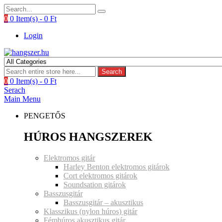
0
0 Item(s) -
0
Ft
Login
Search
0
0 Item(s) -
0
Ft
Serach
Main Menu
PENGETŐS
HÚROS HANGSZEREK
Elektromos gitár
Harley Benton elektromos gitárok
Cort elektromos gitárok
Soundsation gitárok
Basszusgitár
Basszusgitár – akusztikus
Klasszikus (nylon húros) gitár
Fémhúros akusztikus gitár