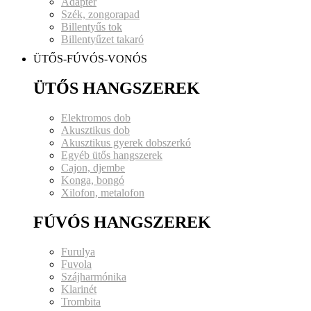
Adapter
Szék, zongorapad
Billentyűs tok
Billentyűzet takaró
ÜTŐS-FÚVÓS-VONÓS
ÜTŐS HANGSZEREK
Elektromos dob
Akusztikus dob
Akusztikus gyerek dobszerkó
Egyéb ütős hangszerek
Cajon, djembe
Konga, bongó
Xilofon, metalofon
FÚVÓS HANGSZEREK
Furulya
Fuvola
Szájharmónika
Klarinét
Trombita