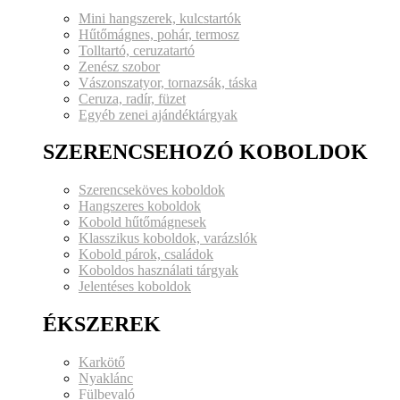
Mini hangszerek, kulcstartók
Hűtőmágnes, pohár, termosz
Tolltartó, ceruzatartó
Zenész szobor
Vászonszatyor, tornazsák, táska
Ceruza, radír, füzet
Egyéb zenei ajándéktárgyak
SZERENCSEHOZÓ KOBOLDOK
Szerencseköves koboldok
Hangszeres koboldok
Kobold hűtőmágnesek
Klasszikus koboldok, varázslók
Kobold párok, családok
Koboldos használati tárgyak
Jelentéses koboldok
ÉKSZEREK
Karkötő
Nyaklánc
Fülbevaló