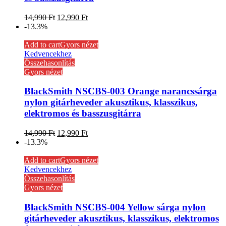
14,990
Ft
12,990
Ft
-13.3%
Add to cart
Gyors nézet
Kedvencekhez
Összehasonlítás
Gyors nézet
BlackSmith NSCBS-003 Orange narancssárga
nylon gitárheveder akusztikus, klasszikus,
elektromos és basszusgitárra
14,990
Ft
12,990
Ft
-13.3%
Add to cart
Gyors nézet
Kedvencekhez
Összehasonlítás
Gyors nézet
BlackSmith NSCBS-004 Yellow sárga nylon
gitárheveder akusztikus, klasszikus, elektromos