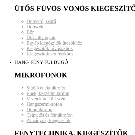
ÜTŐS-FÚVÓS-VONÓS KIEGÉSZÍT
Dobverő, seprű
Dobszék
Bőr
Ütős állványok
Egyéb kiegészítők ütősökhöz
Kiegészítők fúvósokhoz
Kiegészítők vonósokhoz
HANG-FÉNY-FÜLDUGÓ
MIKROFONOK
Stúdió énekmikrofon
Ének, beszédmikrofon
Vezeték nélküli szett
Hangszermikrofon
Dobmikrofon
Csiptetős és fejmikrofon
Állványok, kiegészítők
FÉNYTECHNIKA, KIEGÉSZÍTŐK