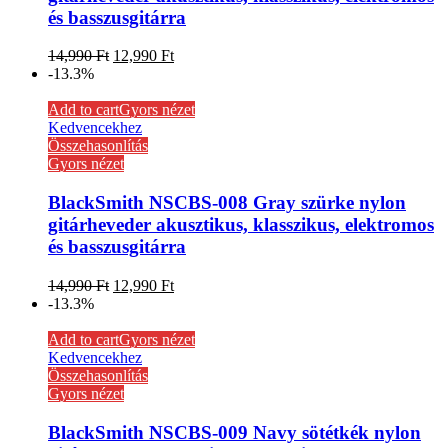
és basszusgitárra
14,990
Ft
12,990
Ft
-13.3%
Add to cart
Gyors nézet
Kedvencekhez
Összehasonlítás
Gyors nézet
BlackSmith NSCBS-008 Gray szürke nylon
gitárheveder akusztikus, klasszikus, elektromos
és basszusgitárra
14,990
Ft
12,990
Ft
-13.3%
Add to cart
Gyors nézet
Kedvencekhez
Összehasonlítás
Gyors nézet
BlackSmith NSCBS-009 Navy sötétkék nylon