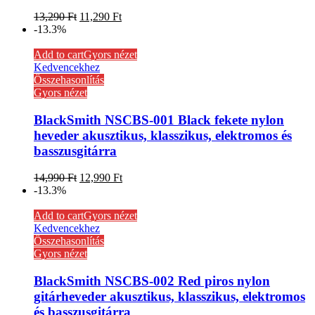
13,290
Ft
11,290
Ft
-13.3%
Add to cart
Gyors nézet
Kedvencekhez
Összehasonlítás
Gyors nézet
BlackSmith NSCBS-001 Black fekete nylon
heveder akusztikus, klasszikus, elektromos és
basszusgitárra
14,990
Ft
12,990
Ft
-13.3%
Add to cart
Gyors nézet
Kedvencekhez
Összehasonlítás
Gyors nézet
BlackSmith NSCBS-002 Red piros nylon
gitárheveder akusztikus, klasszikus, elektromos
és basszusgitárra