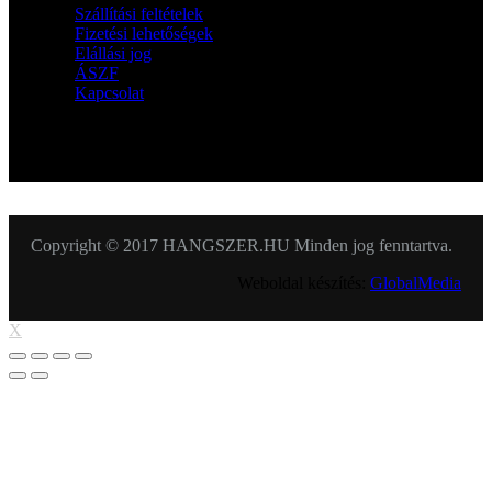
Szállítási feltételek
Fizetési lehetőségek
Elállási jog
ÁSZF
Kapcsolat
KÖVESSEN MINKET
Copyright © 2017 HANGSZER.HU Minden jog fenntartva.
Weboldal készítés:
GlobalMedia
X