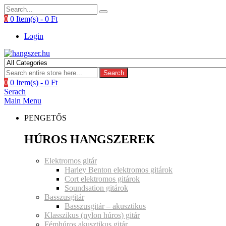
0
0 Item(s) -
0
Ft
Login
Search
0
0 Item(s) -
0
Ft
Serach
Main Menu
PENGETŐS
HÚROS HANGSZEREK
Elektromos gitár
Harley Benton elektromos gitárok
Cort elektromos gitárok
Soundsation gitárok
Basszusgitár
Basszusgitár – akusztikus
Klasszikus (nylon húros) gitár
Fémhúros akusztikus gitár