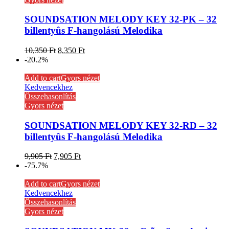
SOUNDSATION MELODY KEY 32-PK – 32
billentyûs F-hangolású Melodika
10,350
Ft
8,350
Ft
-20.2%
Add to cart
Gyors nézet
Kedvencekhez
Összehasonlítás
Gyors nézet
SOUNDSATION MELODY KEY 32-RD – 32
billentyûs F-hangolású Melodika
9,905
Ft
7,905
Ft
-75.7%
Add to cart
Gyors nézet
Kedvencekhez
Összehasonlítás
Gyors nézet