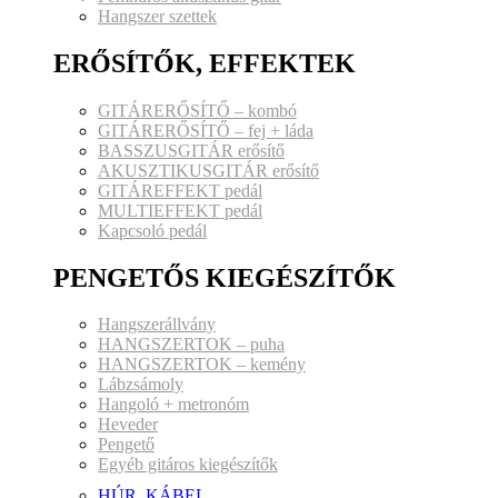
Hangszer szettek
ERŐSÍTŐK, EFFEKTEK
GITÁRERŐSÍTŐ – kombó
GITÁRERŐSÍTŐ – fej + láda
BASSZUSGITÁR erősítő
AKUSZTIKUSGITÁR erősítő
GITÁREFFEKT pedál
MULTIEFFEKT pedál
Kapcsoló pedál
PENGETŐS KIEGÉSZÍTŐK
Hangszerállvány
HANGSZERTOK – puha
HANGSZERTOK – kemény
Lábzsámoly
Hangoló + metronóm
Heveder
Pengető
Egyéb gitáros kiegészítők
HÚR, KÁBEL