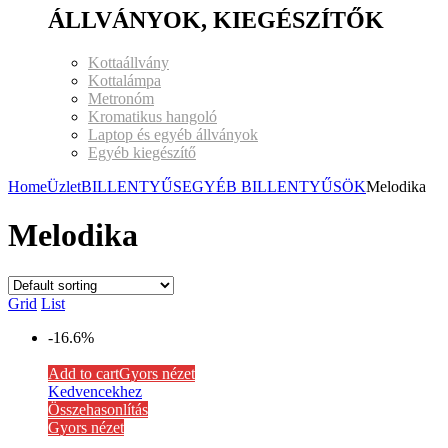
ÁLLVÁNYOK, KIEGÉSZÍTŐK
Kottaállvány
Kottalámpa
Metronóm
Kromatikus hangoló
Laptop és egyéb állványok
Egyéb kiegészítő
Home
Üzlet
BILLENTYŰS
EGYÉB BILLENTYŰSÖK
Melodika
Melodika
Grid
List
-16.6%
Add to cart
Gyors nézet
Kedvencekhez
Összehasonlítás
Gyors nézet