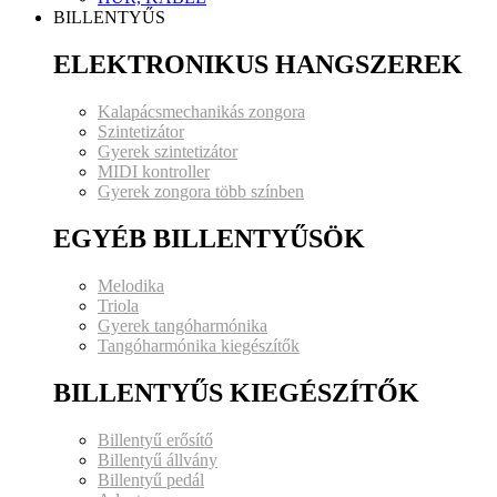
BILLENTYŰS
ELEKTRONIKUS HANGSZEREK
Kalapácsmechanikás zongora
Szintetizátor
Gyerek szintetizátor
MIDI kontroller
Gyerek zongora több színben
EGYÉB BILLENTYŰSÖK
Melodika
Triola
Gyerek tangóharmónika
Tangóharmónika kiegészítők
BILLENTYŰS KIEGÉSZÍTŐK
Billentyű erősítő
Billentyű állvány
Billentyű pedál