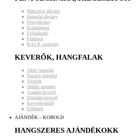
Mikrofon állvány
Hangfal állvány
Fényállvány
Kottalámpa
Fejhallgató
Füldugó
RACK szekrény
KEVERŐK, HANGFALAK
Aktív hangfal
Passzív hangfal
Végfok
Stúdió monitor
Analóg keverő
Digitális keverő
Keverőerősítő
Effektek
AJÁNDÉK – KOBOLD
HANGSZERES AJÁNDÉKOKK