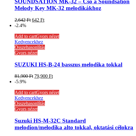
SOUNDSATION MK-32 – Csõ a Soundsation
Melody Key MK-32 melodikákhoz
2,642
Ft
642
Ft
-2.4%
Add to cart
Gyors nézet
Kedvencekhez
Összehasonlítás
Gyors nézet
SUZUKI HS-B-24 basszus melodika tokkal
81,900
Ft
79,900
Ft
-5.9%
Add to cart
Gyors nézet
Kedvencekhez
Összehasonlítás
Gyors nézet
Suzuki HS-M-32C Standard
melodion/melodika alto tokkal, oktatási célokra