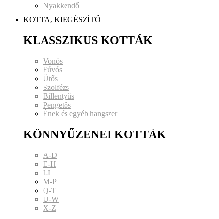
Nyakkendő
KOTTA, KIEGÉSZÍTŐ
KLASSZIKUS KOTTÁK
Vonós
Fúvós
Ütős
Szolfézs
Billentyűs
Pengetős
Ének és egyéb hangszer
KÖNNYŰZENEI KOTTÁK
A-D
E-H
I-L
M-P
Q-T
U-W
X-Z