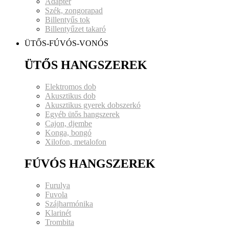
Adapter
Szék, zongorapad
Billentyűs tok
Billentyűzet takaró
ÜTŐS-FÚVÓS-VONÓS
ÜTŐS HANGSZEREK
Elektromos dob
Akusztikus dob
Akusztikus gyerek dobszerkó
Egyéb ütős hangszerek
Cajon, djembe
Konga, bongó
Xilofon, metalofon
FÚVÓS HANGSZEREK
Furulya
Fuvola
Szájharmónika
Klarinét
Trombita