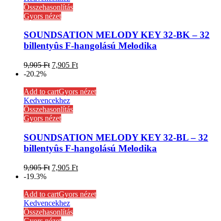
Összehasonlítás
Gyors nézet
SOUNDSATION MELODY KEY 32-BK – 32
billentyûs F-hangolású Melodika
9,905
Ft
7,905
Ft
-20.2%
Add to cart
Gyors nézet
Kedvencekhez
Összehasonlítás
Gyors nézet
SOUNDSATION MELODY KEY 32-BL – 32
billentyûs F-hangolású Melodika
9,905
Ft
7,905
Ft
-19.3%
Add to cart
Gyors nézet
Kedvencekhez
Összehasonlítás
Gyors nézet