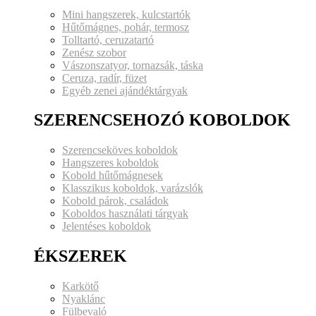
Mini hangszerek, kulcstartók
Hűtőmágnes, pohár, termosz
Tolltartó, ceruzatartó
Zenész szobor
Vászonszatyor, tornazsák, táska
Ceruza, radír, füzet
Egyéb zenei ajándéktárgyak
SZERENCSEHOZÓ KOBOLDOK
Szerencseköves koboldok
Hangszeres koboldok
Kobold hűtőmágnesek
Klasszikus koboldok, varázslók
Kobold párok, családok
Koboldos használati tárgyak
Jelentéses koboldok
ÉKSZEREK
Karkötő
Nyaklánc
Fülbevaló