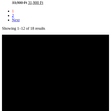
33,900
Ft
31,900
Ft
1
2
Next
Showing 1–12 of 18 results
Kapcsolat
hangszer.hu HANGSZERBOLTOK:
CAMPONA HANGSZERBOLT
1222 Budapest, Nagytétényi út 37.
Telefon: +36-20-323-0641
Email: hangszer@hangszer.hu