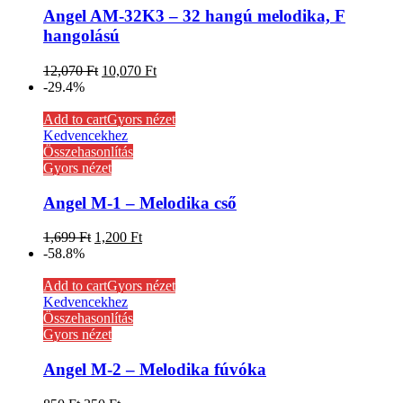
Angel AM-32K3 – 32 hangú melodika, F
hangolású
12,070
Ft
10,070
Ft
-29.4%
Add to cart
Gyors nézet
Kedvencekhez
Összehasonlítás
Gyors nézet
Angel M-1 – Melodika cső
1,699
Ft
1,200
Ft
-58.8%
Add to cart
Gyors nézet
Kedvencekhez
Összehasonlítás
Gyors nézet
Angel M-2 – Melodika fúvóka