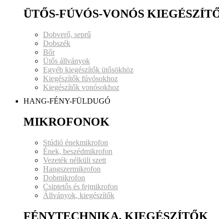
ÜTŐS-FÚVÓS-VONÓS KIEGÉSZÍT
Dobverő, seprű
Dobszék
Bőr
Ütős állványok
Egyéb kiegészítők ütősökhöz
Kiegészítők fúvósokhoz
Kiegészítők vonósokhoz
HANG-FÉNY-FÜLDUGÓ
MIKROFONOK
Stúdió énekmikrofon
Ének, beszédmikrofon
Vezeték nélküli szett
Hangszermikrofon
Dobmikrofon
Csiptetős és fejmikrofon
Állványok, kiegészítők
FÉNYTECHNIKA, KIEGÉSZÍTŐK