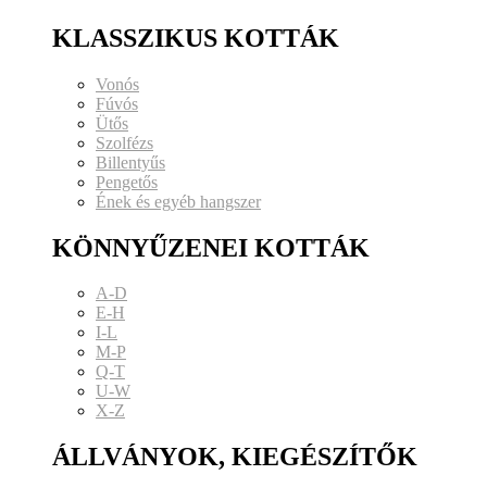
KLASSZIKUS KOTTÁK
Vonós
Fúvós
Ütős
Szolfézs
Billentyűs
Pengetős
Ének és egyéb hangszer
KÖNNYŰZENEI KOTTÁK
A-D
E-H
I-L
M-P
Q-T
U-W
X-Z
ÁLLVÁNYOK, KIEGÉSZÍTŐK