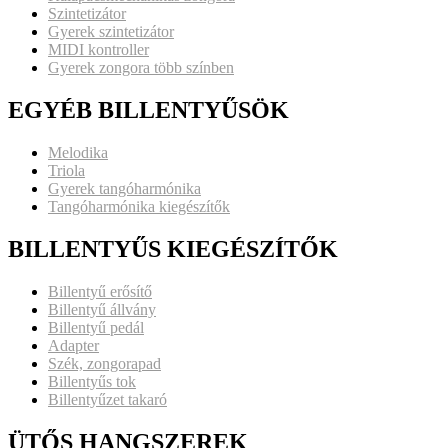
Szintetizátor
Gyerek szintetizátor
MIDI kontroller
Gyerek zongora több színben
EGYÉB BILLENTYŰSÖK
Melodika
Triola
Gyerek tangóharmónika
Tangóharmónika kiegészítők
BILLENTYŰS KIEGÉSZÍTŐK
Billentyű erősítő
Billentyű állvány
Billentyű pedál
Adapter
Szék, zongorapad
Billentyűs tok
Billentyűzet takaró
ÜTŐS HANGSZEREK