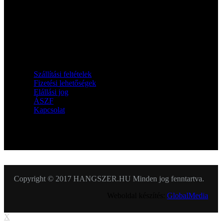
Információk
Szállítási feltételek
Fizetési lehetőségek
Elállási jog
ÁSZF
Kapcsolat
KÖVESSEN MINKET
Copyright © 2017 HANGSZER.HU Minden jog fenntartva.
Weboldal készítés:
GlobalMedia
X