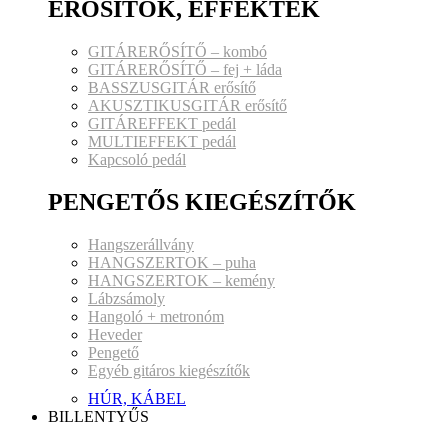
ERŐSÍTŐK, EFFEKTEK
GITÁRERŐSÍTŐ – kombó
GITÁRERŐSÍTŐ – fej + láda
BASSZUSGITÁR erősítő
AKUSZTIKUSGITÁR erősítő
GITÁREFFEKT pedál
MULTIEFFEKT pedál
Kapcsoló pedál
PENGETŐS KIEGÉSZÍTŐK
Hangszerállvány
HANGSZERTOK – puha
HANGSZERTOK – kemény
Lábzsámoly
Hangoló + metronóm
Heveder
Pengető
Egyéb gitáros kiegészítők
HÚR, KÁBEL
BILLENTYŰS