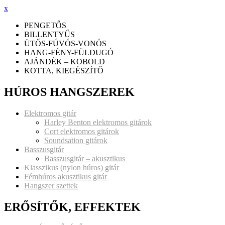
x
PENGETŐS
BILLENTYŰS
ÜTŐS-FÚVÓS-VONÓS
HANG-FÉNY-FÜLDUGÓ
AJÁNDÉK – KOBOLD
KOTTA, KIEGÉSZÍTŐ
HÚROS HANGSZEREK
Elektromos gitár
Harley Benton elektromos gitárok
Cort elektromos gitárok
Soundsation gitárok
Basszusgitár
Basszusgitár – akusztikus
Klasszikus (nylon húros) gitár
Fémhúros akusztikus gitár
Hangszer szettek
ERŐSÍTŐK, EFFEKTEK