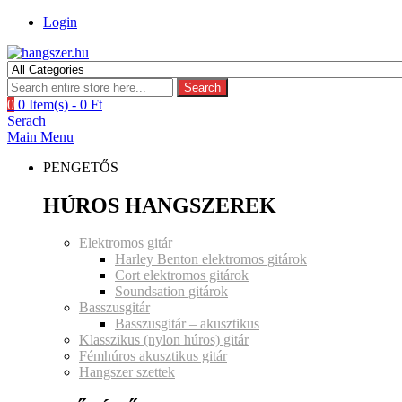
Login
Search
0
0 Item(s) -
0
Ft
Serach
Main Menu
PENGETŐS
HÚROS HANGSZEREK
Elektromos gitár
Harley Benton elektromos gitárok
Cort elektromos gitárok
Soundsation gitárok
Basszusgitár
Basszusgitár – akusztikus
Klasszikus (nylon húros) gitár
Fémhúros akusztikus gitár
Hangszer szettek