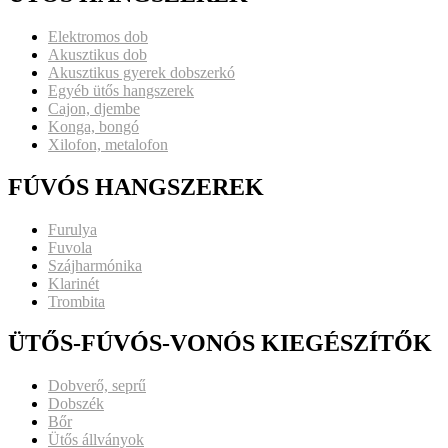
Elektromos dob
Akusztikus dob
Akusztikus gyerek dobszerkó
Egyéb ütős hangszerek
Cajon, djembe
Konga, bongó
Xilofon, metalofon
FÚVÓS HANGSZEREK
Furulya
Fuvola
Szájharmónika
Klarinét
Trombita
ÜTŐS-FÚVÓS-VONÓS KIEGÉSZÍTŐK
Dobverő, seprű
Dobszék
Bőr
Ütős állványok