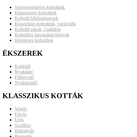
Szerencseköves koboldok
Hangszeres koboldok
Kobold hűtőmágnesek
Klasszikus koboldok, varázslók
Kobold párok, családok
Koboldos használati tárgyak
Jelentéses koboldok
ÉKSZEREK
Karkötő
Nyaklánc
Fülbevaló
Nyakkendő
KLASSZIKUS KOTTÁK
Vonós
Fúvós
Ütős
Szolfézs
Billentyűs
Pengetős