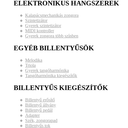
ELEKTRONIKUS HANGSZEREK
Kalapácsmechanikás zongora
Szintetizátor
Gyerek szintetizátor
MIDI kontroller
Gyerek zongora több színben
EGYÉB BILLENTYŰSÖK
Melodika
Triola
Gyerek tangóharmónika
Tangóharmónika kiegészítők
BILLENTYŰS KIEGÉSZÍTŐK
Billentyű erősítő
Billentyű állvány
Billentyű pedál
Adapter
Szék, zongorapad
Billentyűs tok