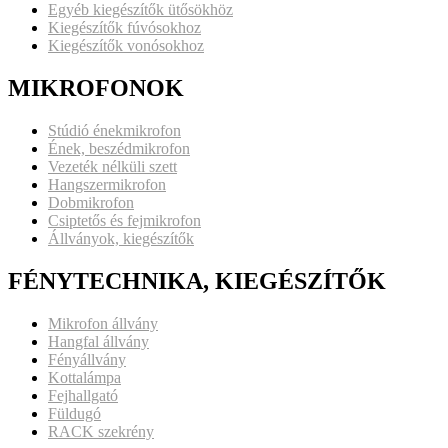
Egyéb kiegészítők ütősökhöz
Kiegészítők fúvósokhoz
Kiegészítők vonósokhoz
MIKROFONOK
Stúdió énekmikrofon
Ének, beszédmikrofon
Vezeték nélküli szett
Hangszermikrofon
Dobmikrofon
Csiptetős és fejmikrofon
Állványok, kiegészítők
FÉNYTECHNIKA, KIEGÉSZÍTŐK
Mikrofon állvány
Hangfal állvány
Fényállvány
Kottalámpa
Fejhallgató
Füldugó
RACK szekrény