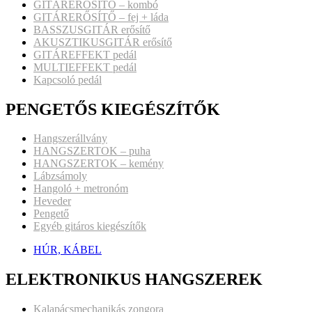
GITÁRERŐSÍTŐ – kombó
GITÁRERŐSÍTŐ – fej + láda
BASSZUSGITÁR erősítő
AKUSZTIKUSGITÁR erősítő
GITÁREFFEKT pedál
MULTIEFFEKT pedál
Kapcsoló pedál
PENGETŐS KIEGÉSZÍTŐK
Hangszerállvány
HANGSZERTOK – puha
HANGSZERTOK – kemény
Lábzsámoly
Hangoló + metronóm
Heveder
Pengető
Egyéb gitáros kiegészítők
HÚR, KÁBEL
ELEKTRONIKUS HANGSZEREK
Kalapácsmechanikás zongora