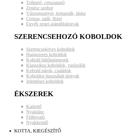
Tolltartó, ceruzatartó
Zenész szobor
Vászonszatyor, tornazsák, táska
Ceruza, radír, füzet
Egyéb zenei ajándéktárgyak
SZERENCSEHOZÓ KOBOLDOK
Szerencseköves koboldok
Hangszeres koboldok
Kobold hűtőmágnesek
Klasszikus koboldok, varázslók
Kobold párok, családok
Koboldos használati tárgyak
Jelentéses koboldok
ÉKSZEREK
Karkötő
Nyaklánc
Fülbevaló
Nyakkendő
KOTTA, KIEGÉSZÍTŐ