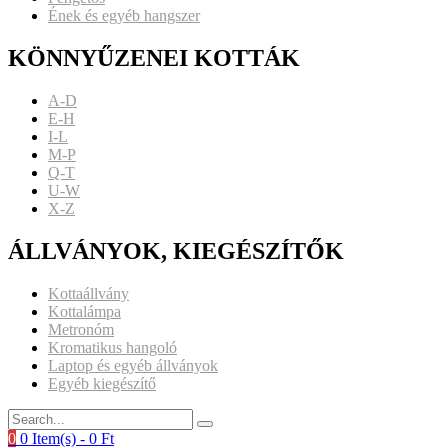
Ének és egyéb hangszer
KÖNNYŰZENEI KOTTÁK
A-D
E-H
I-L
M-P
Q-T
U-W
X-Z
ÁLLVÁNYOK, KIEGÉSZÍTŐK
Kottaállvány
Kottalámpa
Metronóm
Kromatikus hangoló
Laptop és egyéb állványok
Egyéb kiegészítő
0
0 Item(s) -
0
Ft