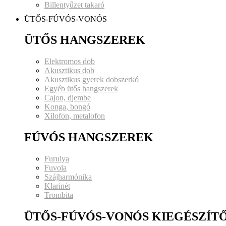
Billentyűzet takaró
ÜTŐS-FÚVÓS-VONÓS
ÜTŐS HANGSZEREK
Elektromos dob
Akusztikus dob
Akusztikus gyerek dobszerkó
Egyéb ütős hangszerek
Cajon, djembe
Konga, bongó
Xilofon, metalofon
FÚVÓS HANGSZEREK
Furulya
Fuvola
Szájharmónika
Klarinét
Trombita
ÜTŐS-FÚVÓS-VONÓS KIEGÉSZÍT