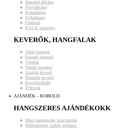
Hangfal állvány
Fényállvány
Kottalámpa
Fejhallgató
Füldugó
RACK szekrény
KEVERŐK, HANGFALAK
Aktív hangfal
Passzív hangfal
Végfok
Stúdió monitor
Analóg keverő
Digitális keverő
Keverőerősítő
Effektek
AJÁNDÉK – KOBOLD
HANGSZERES AJÁNDÉKOKK
Mini hangszerek, kulcstartók
Hűtőmágnes, pohár, termosz