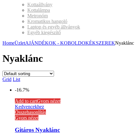
Kottaállvány
Kottalámpa
Metronóm
Kromatikus hangoló
Laptop és egyéb állványok
Egyéb kiegészítő
Home
Üzlet
AJÁNDÉKOK - KOBOLDOK
ÉKSZEREK
Nyaklánc
Nyaklánc
Grid
List
-16.7%
Add to cart
Gyors nézet
Kedvencekhez
Összehasonlítás
Gyors nézet
Gitáros Nyaklánc