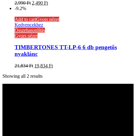
2,990
Ft
2,490
Ft
-9.2%
Add to cart
Gyors nézet
Kedvencekhez
Összehasonlítás
Gyors nézet
TIMBERTONES TT-LP-6 6 db pengetős
nyaklánc
21,834
Ft
19,834
Ft
Showing all 2 results
Kapcsolat
hangszer.hu HANGSZERBOLTOK:
CAMPONA HANGSZERBOLT
1222 Budapest, Nagytétényi út 37.