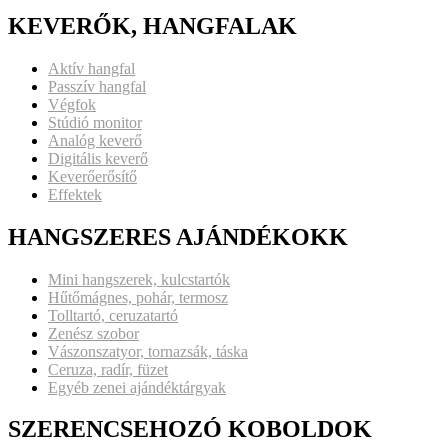
KEVERŐK, HANGFALAK
Aktív hangfal
Passzív hangfal
Végfok
Stúdió monitor
Analóg keverő
Digitális keverő
Keverőerősítő
Effektek
HANGSZERES AJÁNDÉKOKK
Mini hangszerek, kulcstartók
Hűtőmágnes, pohár, termosz
Tolltartó, ceruzatartó
Zenész szobor
Vászonszatyor, tornazsák, táska
Ceruza, radír, füzet
Egyéb zenei ajándéktárgyak
SZERENCSEHOZÓ KOBOLDOK