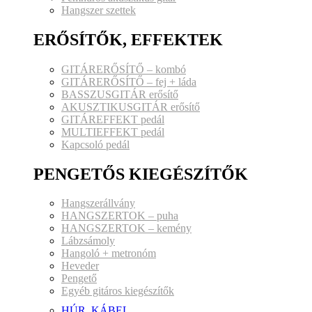
Hangszer szettek
ERŐSÍTŐK, EFFEKTEK
GITÁRERŐSÍTŐ – kombó
GITÁRERŐSÍTŐ – fej + láda
BASSZUSGITÁR erősítő
AKUSZTIKUSGITÁR erősítő
GITÁREFFEKT pedál
MULTIEFFEKT pedál
Kapcsoló pedál
PENGETŐS KIEGÉSZÍTŐK
Hangszerállvány
HANGSZERTOK – puha
HANGSZERTOK – kemény
Lábzsámoly
Hangoló + metronóm
Heveder
Pengető
Egyéb gitáros kiegészítők
HÚR, KÁBEL