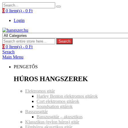
0
0 Item(s) -
0
Ft
Login
Search
0
0 Item(s) -
0
Ft
Serach
Main Menu
PENGETŐS
HÚROS HANGSZEREK
Elektromos gitár
Harley Benton elektromos gitárok
Cort elektromos gitárok
Soundsation gitárok
Basszusgitár
Basszusgitár – akusztikus
Klasszikus (nylon húros) gitár
Fémhúros akusztikus gitár