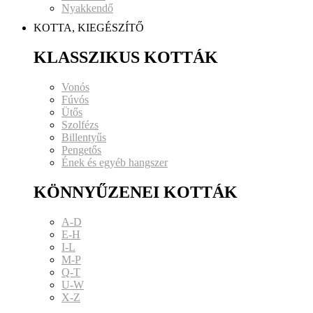
Nyakkendő
KOTTA, KIEGÉSZÍTŐ
KLASSZIKUS KOTTÁK
Vonós
Fúvós
Ütős
Szolfézs
Billentyűs
Pengetős
Ének és egyéb hangszer
KÖNNYŰZENEI KOTTÁK
A-D
E-H
I-L
M-P
Q-T
U-W
X-Z