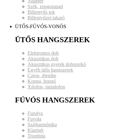
Adapter
Szék, zongorapad
Billentyűs tok
Billentyűzet takaró
ÜTŐS-FÚVÓS-VONÓS
ÜTŐS HANGSZEREK
Elektromos dob
Akusztikus dob
Akusztikus gyerek dobszerkó
Egyéb ütős hangszerek
Cajon, djembe
Konga, bongó
Xilofon, metalofon
FÚVÓS HANGSZEREK
Furulya
Fuvola
Szájharmónika
Klarinét
Trombita