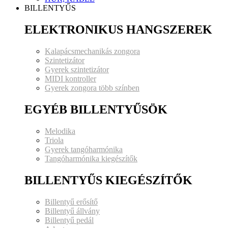
BILLENTYŰS
ELEKTRONIKUS HANGSZEREK
Kalapácsmechanikás zongora
Szintetizátor
Gyerek szintetizátor
MIDI kontroller
Gyerek zongora több színben
EGYÉB BILLENTYŰSÖK
Melodika
Triola
Gyerek tangóharmónika
Tangóharmónika kiegészítők
BILLENTYŰS KIEGÉSZÍTŐK
Billentyű erősítő
Billentyű állvány
Billentyű pedál