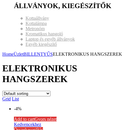
ÁLLVÁNYOK, KIEGÉSZÍTŐK
Kottaállvány
Kottalámpa
Metronóm
Kromatikus hangoló
Laptop és egyéb állványok
Egyéb kiegészítő
Home
Üzlet
BILLENTYŰS
ELEKTRONIKUS HANGSZEREK
ELEKTRONIKUS
HANGSZEREK
Grid
List
-4%
Add to cart
Gyors nézet
Kedvencekhez
Összehasonlítás