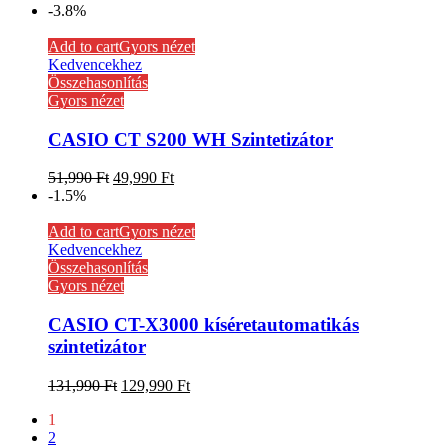
-3.8%
Add to cart
Gyors nézet
Kedvencekhez
Összehasonlítás
Gyors nézet
CASIO CT S200 WH Szintetizátor
51,990
Ft
49,990
Ft
-1.5%
Add to cart
Gyors nézet
Kedvencekhez
Összehasonlítás
Gyors nézet
CASIO CT-X3000 kíséretautomatikás
szintetizátor
131,990
Ft
129,990
Ft
1
2