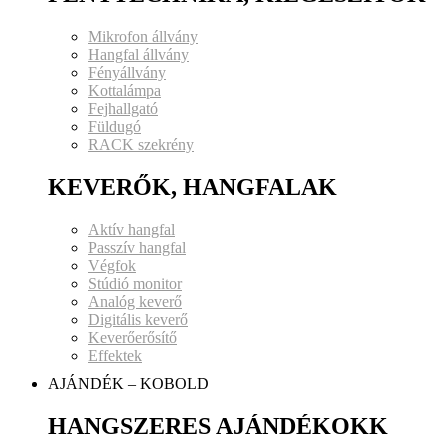
Mikrofon állvány
Hangfal állvány
Fényállvány
Kottalámpa
Fejhallgató
Füldugó
RACK szekrény
KEVERŐK, HANGFALAK
Aktív hangfal
Passzív hangfal
Végfok
Stúdió monitor
Analóg keverő
Digitális keverő
Keverőerősítő
Effektek
AJÁNDÉK – KOBOLD
HANGSZERES AJÁNDÉKOKK