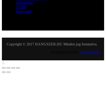
Elállási jog
ÁSZF
Kapcsolat
KÖVESSEN MINKET
Copyright © 2017 HANGSZER.HU Minden jog fenntartva.
Weboldal készítés:
GlobalMedia
X