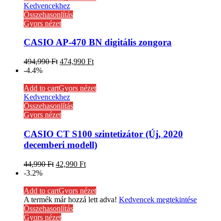
Kedvencekhez
Összehasonlítás
Gyors nézet
CASIO AP-470 BN digitális zongora
494,990
Ft
474,990
Ft
-4.4%
Add to cart
Gyors nézet
Kedvencekhez
Összehasonlítás
Gyors nézet
CASIO CT S100 szintetizátor (Új, 2020
decemberi modell)
44,990
Ft
42,990
Ft
-3.2%
Add to cart
Gyors nézet
A termék már hozzá lett adva!
Kedvencek megtekintése
Összehasonlítás
Gyors nézet