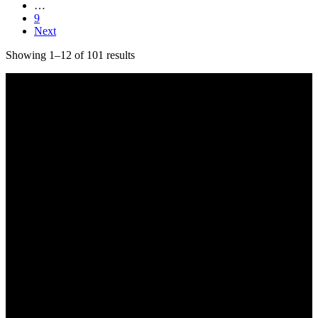
…
9
Next
Showing 1–12 of 101 results
Kapcsolat
hangszer.hu HANGSZERBOLTOK:
CAMPONA HANGSZERBOLT
1222 Budapest, Nagytétényi út 37.
Telefon: +36-20-323-0641
Email: hangszer@hangszer.hu