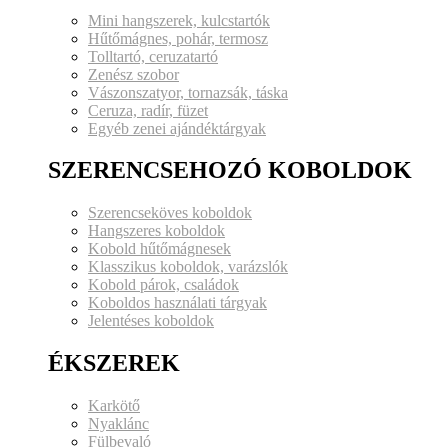
Mini hangszerek, kulcstartók
Hűtőmágnes, pohár, termosz
Tolltartó, ceruzatartó
Zenész szobor
Vászonszatyor, tornazsák, táska
Ceruza, radír, füzet
Egyéb zenei ajándéktárgyak
SZERENCSEHOZÓ KOBOLDOK
Szerencseköves koboldok
Hangszeres koboldok
Kobold hűtőmágnesek
Klasszikus koboldok, varázslók
Kobold párok, családok
Koboldos használati tárgyak
Jelentéses koboldok
ÉKSZEREK
Karkötő
Nyaklánc
Fülbevaló