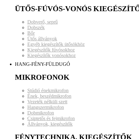
ÜTŐS-FÚVÓS-VONÓS KIEGÉSZÍT
Dobverő, seprű
Dobszék
Bőr
Ütős állványok
Egyéb kiegészítők ütősökhöz
Kiegészítők fúvósokhoz
Kiegészítők vonósokhoz
HANG-FÉNY-FÜLDUGÓ
MIKROFONOK
Stúdió énekmikrofon
Ének, beszédmikrofon
Vezeték nélküli szett
Hangszermikrofon
Dobmikrofon
Csiptetős és fejmikrofon
Állványok, kiegészítők
FÉNYTECHNIKA, KIEGÉSZÍTŐK