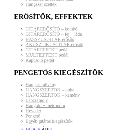
Hangszer szettek
ERŐSÍTŐK, EFFEKTEK
GITÁRERŐSÍTŐ – kombó
GITÁRERŐSÍTŐ – fej + láda
BASSZUSGITÁR erősítő
AKUSZTIKUSGITÁR erősítő
GITÁREFFEKT pedál
MULTIEFFEKT pedál
Kapcsoló pedál
PENGETŐS KIEGÉSZÍTŐK
Hangszerállvány
HANGSZERTOK – puha
HANGSZERTOK – kemény
Lábzsámoly
Hangoló + metronóm
Heveder
Pengető
Egyéb gitáros kiegészítők
HÚR, KÁBEL