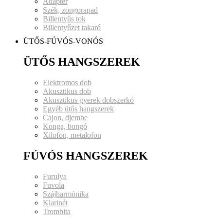
Adapter
Szék, zongorapad
Billentyűs tok
Billentyűzet takaró
ÜTŐS-FÚVÓS-VONÓS
ÜTŐS HANGSZEREK
Elektromos dob
Akusztikus dob
Akusztikus gyerek dobszerkó
Egyéb ütős hangszerek
Cajon, djembe
Konga, bongó
Xilofon, metalofon
FÚVÓS HANGSZEREK
Furulya
Fuvola
Szájharmónika
Klarinét
Trombita