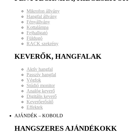
Mikrofon állvány
Hangfal állvány
Fényállvány
Kottalámpa
Fejhallgató
Füldugó
RACK szekrény
KEVERŐK, HANGFALAK
Aktív hangfal
Passzív hangfal
Végfok
Stúdió monitor
Analóg keverő
Digitális keverő
Keverőerősítő
Effektek
AJÁNDÉK – KOBOLD
HANGSZERES AJÁNDÉKOKK