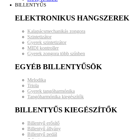
BILLENTYŰS
ELEKTRONIKUS HANGSZEREK
Kalapácsmechanikás zongora
Szintetizátor
Gyerek szintetizátor
MIDI kontroller
Gyerek zongora több színben
EGYÉB BILLENTYŰSÖK
Melodika
Triola
Gyerek tangóharmónika
Tangóharmónika kiegészítők
BILLENTYŰS KIEGÉSZÍTŐK
Billentyű erősítő
Billentyű állvány
Billentyű pedál