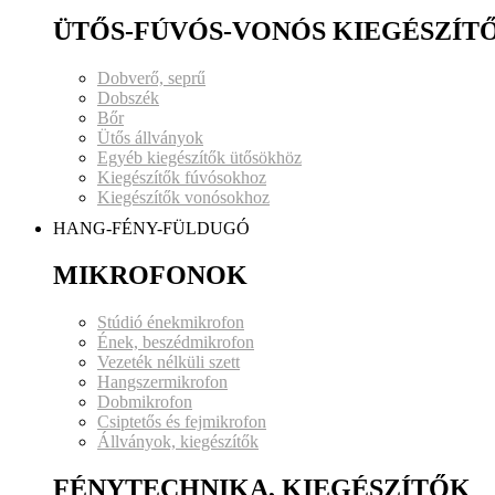
ÜTŐS-FÚVÓS-VONÓS KIEGÉSZÍT
Dobverő, seprű
Dobszék
Bőr
Ütős állványok
Egyéb kiegészítők ütősökhöz
Kiegészítők fúvósokhoz
Kiegészítők vonósokhoz
HANG-FÉNY-FÜLDUGÓ
MIKROFONOK
Stúdió énekmikrofon
Ének, beszédmikrofon
Vezeték nélküli szett
Hangszermikrofon
Dobmikrofon
Csiptetős és fejmikrofon
Állványok, kiegészítők
FÉNYTECHNIKA, KIEGÉSZÍTŐK