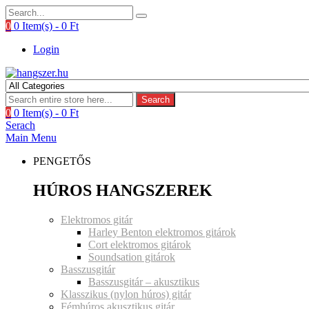
0
0 Item(s) -
0
Ft
Login
Search
0
0 Item(s) -
0
Ft
Serach
Main Menu
PENGETŐS
HÚROS HANGSZEREK
Elektromos gitár
Harley Benton elektromos gitárok
Cort elektromos gitárok
Soundsation gitárok
Basszusgitár
Basszusgitár – akusztikus
Klasszikus (nylon húros) gitár
Fémhúros akusztikus gitár