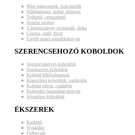
Mini hangszerek, kulcstartók
Hűtőmágnes, pohár, termosz
Tolltartó, ceruzatartó
Zenész szobor
Vászonszatyor, tornazsák, táska
Ceruza, radír, füzet
Egyéb zenei ajándéktárgyak
SZERENCSEHOZÓ KOBOLDOK
Szerencseköves koboldok
Hangszeres koboldok
Kobold hűtőmágnesek
Klasszikus koboldok, varázslók
Kobold párok, családok
Koboldos használati tárgyak
Jelentéses koboldok
ÉKSZEREK
Karkötő
Nyaklánc
Fülbevaló