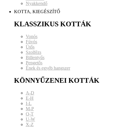
Nyakkendő
KOTTA, KIEGÉSZÍTŐ
KLASSZIKUS KOTTÁK
Vonós
Fúvós
Ütős
Szolfézs
Billentyűs
Pengetős
Ének és egyéb hangszer
KÖNNYŰZENEI KOTTÁK
A-D
E-H
I-L
M-P
Q-T
U-W
X-Z