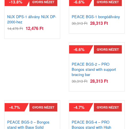
-13.8%
-6.6%
GYORS NÉZET
GYORS NÉZET
NUX DPS-1 állvány NUX DP-
PEACE BGS-1 bongóállvány
2000-hez
28,313
Ft
30,313
Ft
12,476
Ft
14,476
Ft
-6.6%
GYORS NÉZET
PEACE BGS-2 – PRO
Bongos stand with support
bracing bar
28,313
Ft
30,313
Ft
-4.7%
-4.7%
GYORS NÉZET
GYORS NÉZET
PEACE BGS-3 – Bongos
PEACE BGS-4 – PRO
stand with Base Solid
Bongos stand with High