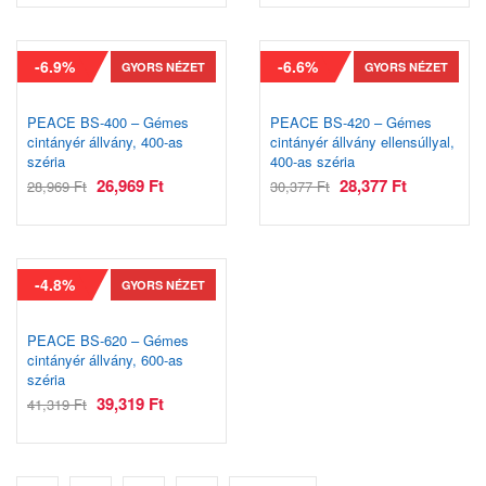
-6.9%
-6.6%
GYORS NÉZET
GYORS NÉZET
PEACE BS-400 – Gémes
PEACE BS-420 – Gémes
cintányér állvány, 400-as
cintányér állvány ellensúllyal,
széria
400-as széria
26,969
Ft
28,377
Ft
28,969
Ft
30,377
Ft
-4.8%
GYORS NÉZET
PEACE BS-620 – Gémes
cintányér állvány, 600-as
széria
39,319
Ft
41,319
Ft