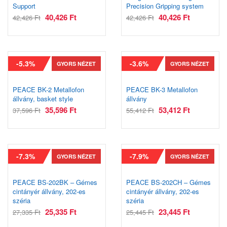
Support
Precision Gripping system
40,426
Ft
40,426
Ft
42,426
Ft
42,426
Ft
-5.3%
-3.6%
GYORS NÉZET
GYORS NÉZET
PEACE BK-2 Metallofon
PEACE BK-3 Metallofon
állvány, basket style
állvány
35,596
Ft
53,412
Ft
37,596
Ft
55,412
Ft
-7.3%
-7.9%
GYORS NÉZET
GYORS NÉZET
PEACE BS-202BK – Gémes
PEACE BS-202CH – Gémes
cintányér állvány, 202-es
cintányér állvány, 202-es
széria
széria
25,335
Ft
23,445
Ft
27,335
Ft
25,445
Ft