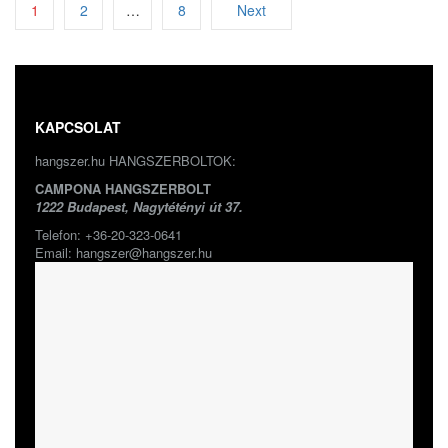
1
2
…
8
Next
KAPCSOLAT
hangszer.hu HANGSZERBOLTOK:
CAMPONA HANGSZERBOLT
1222 Budapest, Nagytétényi út 37.
Telefon: +36-20-323-0641
Email: hangszer@hangszer.hu