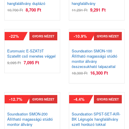
hangfalállvány duplázó
hangfalállvány
8,700
Ft
9,291
Ft
10,700
Ft
11,291
Ft
-22%
-10.9%
GYORS NÉZET
GYORS NÉZET
Euromusic E-SZAT3T
Soundsation SMON-100
Szatellit cső menetes véggel
Állítható magasságú stúdió
monitor állvány
7,095
Ft
9,095
Ft
összecsukható talpazattal
16,300
Ft
18,300
Ft
-12.7%
-4.4%
GYORS NÉZET
GYORS NÉZET
Soundsation SMON-200
Soundsation SPST-SET-AIR-
Állítható magasságú stúdió
BK Légrugós hangfalállvány
monitor állvány
szett hordozó tokkal