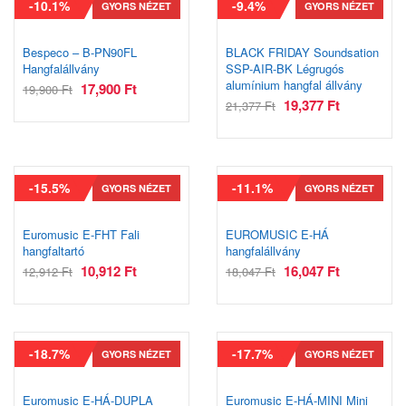
-10.1%
-9.4%
GYORS NÉZET
GYORS NÉZET
Bespeco – B-PN90FL
BLACK FRIDAY Soundsation
Hangfalállvány
SSP-AIR-BK Légrugós
alumínium hangfal állvány
17,900
Ft
19,900
Ft
19,377
Ft
21,377
Ft
-15.5%
-11.1%
GYORS NÉZET
GYORS NÉZET
Euromusic E-FHT Fali
EUROMUSIC E-HÁ
hangfaltartó
hangfalállvány
10,912
Ft
16,047
Ft
12,912
Ft
18,047
Ft
-18.7%
-17.7%
GYORS NÉZET
GYORS NÉZET
Euromusic E-HÁ-DUPLA
Euromusic E-HÁ-MINI Mini