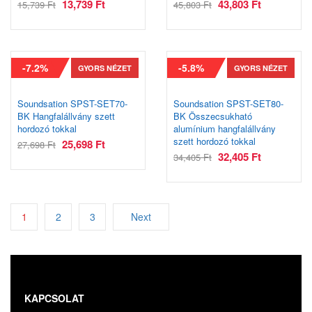
13,739
Ft
43,803
Ft
15,739
Ft
45,803
Ft
-7.2%
-5.8%
GYORS NÉZET
GYORS NÉZET
Soundsation SPST-SET70-
Soundsation SPST-SET80-
BK Hangfalállvány szett
BK Összecsukható
hordozó tokkal
alumínium hangfalállvány
szett hordozó tokkal
25,698
Ft
27,698
Ft
32,405
Ft
34,405
Ft
1
2
3
Next
KAPCSOLAT