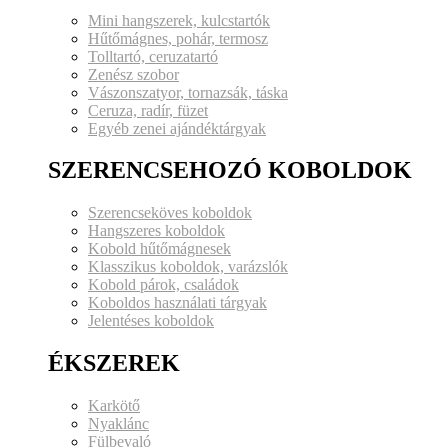
Mini hangszerek, kulcstartók
Hűtőmágnes, pohár, termosz
Tolltartó, ceruzatartó
Zenész szobor
Vászonszatyor, tornazsák, táska
Ceruza, radír, füzet
Egyéb zenei ajándéktárgyak
SZERENCSEHOZÓ KOBOLDOK
Szerencseköves koboldok
Hangszeres koboldok
Kobold hűtőmágnesek
Klasszikus koboldok, varázslók
Kobold párok, családok
Koboldos használati tárgyak
Jelentéses koboldok
ÉKSZEREK
Karkötő
Nyaklánc
Fülbevaló