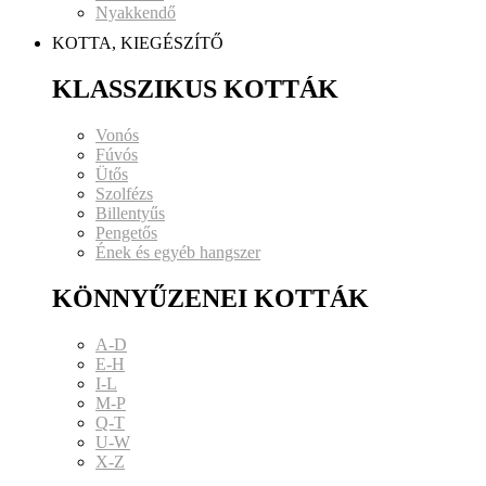
Nyakkendő
KOTTA, KIEGÉSZÍTŐ
KLASSZIKUS KOTTÁK
Vonós
Fúvós
Ütős
Szolfézs
Billentyűs
Pengetős
Ének és egyéb hangszer
KÖNNYŰZENEI KOTTÁK
A-D
E-H
I-L
M-P
Q-T
U-W
X-Z