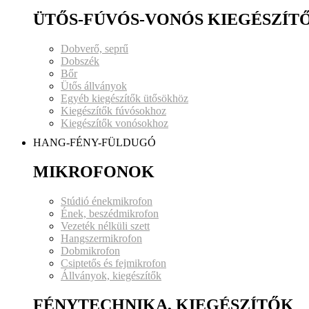
ÜTŐS-FÚVÓS-VONÓS KIEGÉSZÍT
Dobverő, seprű
Dobszék
Bőr
Ütős állványok
Egyéb kiegészítők ütősökhöz
Kiegészítők fúvósokhoz
Kiegészítők vonósokhoz
HANG-FÉNY-FÜLDUGÓ
MIKROFONOK
Stúdió énekmikrofon
Ének, beszédmikrofon
Vezeték nélküli szett
Hangszermikrofon
Dobmikrofon
Csiptetős és fejmikrofon
Állványok, kiegészítők
FÉNYTECHNIKA, KIEGÉSZÍTŐK