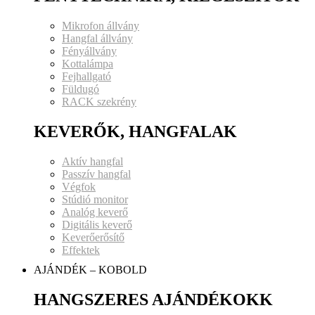
Mikrofon állvány
Hangfal állvány
Fényállvány
Kottalámpa
Fejhallgató
Füldugó
RACK szekrény
KEVERŐK, HANGFALAK
Aktív hangfal
Passzív hangfal
Végfok
Stúdió monitor
Analóg keverő
Digitális keverő
Keverőerősítő
Effektek
AJÁNDÉK – KOBOLD
HANGSZERES AJÁNDÉKOKK