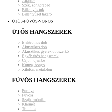
Adapter
Szék, zongorapad
Billentyűs tok
Billentyűzet takaró
ÜTŐS-FÚVÓS-VONÓS
ÜTŐS HANGSZEREK
Elektromos dob
Akusztikus dob
Akusztikus gyerek dobszerkó
Egyéb ütős hangszerek
Cajon, djembe
Konga, bongó
Xilofon, metalofon
FÚVÓS HANGSZEREK
Furulya
Fuvola
Szájharmónika
Klarinét
Trombita