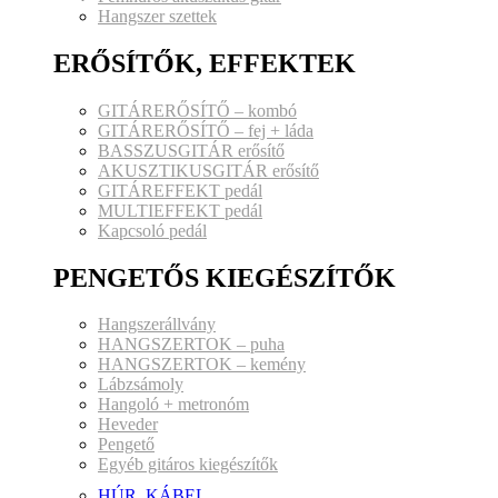
Hangszer szettek
ERŐSÍTŐK, EFFEKTEK
GITÁRERŐSÍTŐ – kombó
GITÁRERŐSÍTŐ – fej + láda
BASSZUSGITÁR erősítő
AKUSZTIKUSGITÁR erősítő
GITÁREFFEKT pedál
MULTIEFFEKT pedál
Kapcsoló pedál
PENGETŐS KIEGÉSZÍTŐK
Hangszerállvány
HANGSZERTOK – puha
HANGSZERTOK – kemény
Lábzsámoly
Hangoló + metronóm
Heveder
Pengető
Egyéb gitáros kiegészítők
HÚR, KÁBEL