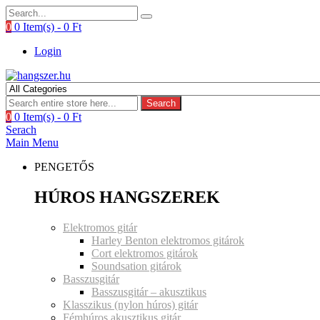
0
0 Item(s) -
0
Ft
Login
Search
0
0 Item(s) -
0
Ft
Serach
Main Menu
PENGETŐS
HÚROS HANGSZEREK
Elektromos gitár
Harley Benton elektromos gitárok
Cort elektromos gitárok
Soundsation gitárok
Basszusgitár
Basszusgitár – akusztikus
Klasszikus (nylon húros) gitár
Fémhúros akusztikus gitár