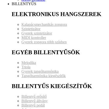
BILLENTYŰS
ELEKTRONIKUS HANGSZEREK
Kalapácsmechanikás zongora
Szintetizátor
Gyerek szintetizátor
MIDI kontroller
Gyerek zongora több színben
EGYÉB BILLENTYŰSÖK
Melodika
Triola
Gyerek tangóharmónika
Tangóharmónika kiegészítők
BILLENTYŰS KIEGÉSZÍTŐK
Billentyű erősítő
Billentyű állvány
Billentyű pedál