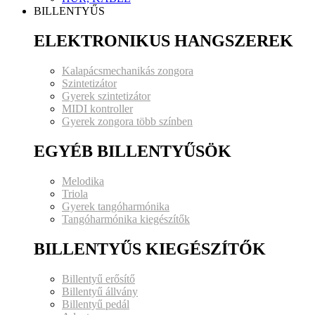
BILLENTYŰS
ELEKTRONIKUS HANGSZEREK
Kalapácsmechanikás zongora
Szintetizátor
Gyerek szintetizátor
MIDI kontroller
Gyerek zongora több színben
EGYÉB BILLENTYŰSÖK
Melodika
Triola
Gyerek tangóharmónika
Tangóharmónika kiegészítők
BILLENTYŰS KIEGÉSZÍTŐK
Billentyű erősítő
Billentyű állvány
Billentyű pedál