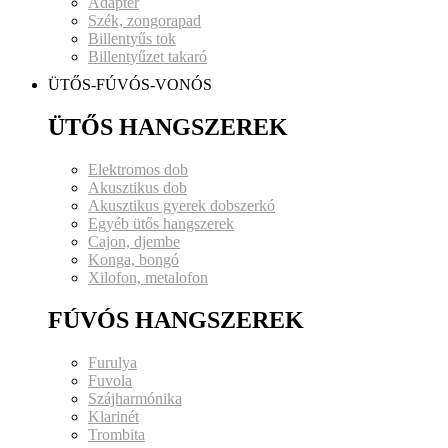
Adapter
Szék, zongorapad
Billentyűs tok
Billentyűzet takaró
ÜTŐS-FÚVÓS-VONÓS
ÜTŐS HANGSZEREK
Elektromos dob
Akusztikus dob
Akusztikus gyerek dobszerkó
Egyéb ütős hangszerek
Cajon, djembe
Konga, bongó
Xilofon, metalofon
FÚVÓS HANGSZEREK
Furulya
Fuvola
Szájharmónika
Klarinét
Trombita