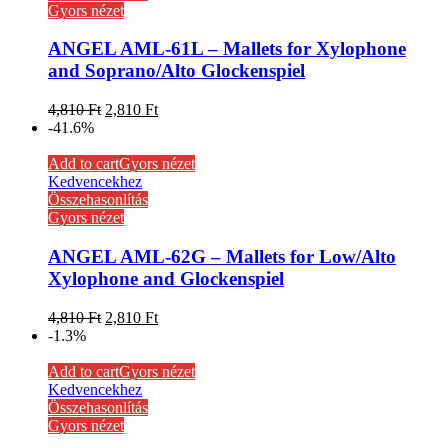
Gyors nézet
ANGEL AML-61L – Mallets for Xylophone
and Soprano/Alto Glockenspiel
4,810
Ft
2,810
Ft
-41.6%
Add to cart
Gyors nézet
Kedvencekhez
Összehasonlítás
Gyors nézet
ANGEL AML-62G – Mallets for Low/Alto
Xylophone and Glockenspiel
4,810
Ft
2,810
Ft
-1.3%
Add to cart
Gyors nézet
Kedvencekhez
Összehasonlítás
Gyors nézet