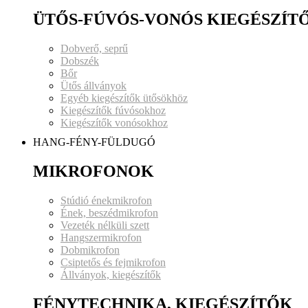
ÜTŐS-FÚVÓS-VONÓS KIEGÉSZÍT
Dobverő, seprű
Dobszék
Bőr
Ütős állványok
Egyéb kiegészítők ütősökhöz
Kiegészítők fúvósokhoz
Kiegészítők vonósokhoz
HANG-FÉNY-FÜLDUGÓ
MIKROFONOK
Stúdió énekmikrofon
Ének, beszédmikrofon
Vezeték nélküli szett
Hangszermikrofon
Dobmikrofon
Csiptetős és fejmikrofon
Állványok, kiegészítők
FÉNYTECHNIKA, KIEGÉSZÍTŐK