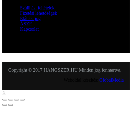
Szállítási feltételek
Fizetési lehetőségek
Elállási jog
ÁSZF
Kapcsolat
KÖVESSEN MINKET
Copyright © 2017 HANGSZER.HU Minden jog fenntartva.
Weboldal készítés:
GlobalMedia
X