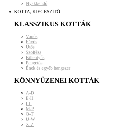
Nyakkendő
KOTTA, KIEGÉSZÍTŐ
KLASSZIKUS KOTTÁK
Vonós
Fúvós
Ütős
Szolfézs
Billentyűs
Pengetős
Ének és egyéb hangszer
KÖNNYŰZENEI KOTTÁK
A-D
E-H
I-L
M-P
Q-T
U-W
X-Z