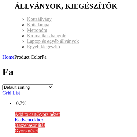
ÁLLVÁNYOK, KIEGÉSZÍTŐK
Kottaállvány
Kottalámpa
Metronóm
Kromatikus hangoló
Laptop és egyéb állványok
Egyéb kiegészítő
Home
Product ColorFa
Fa
Grid
List
-0.7%
Add to cart
Gyors nézet
Kedvencekhez
Összehasonlítás
Gyors nézet