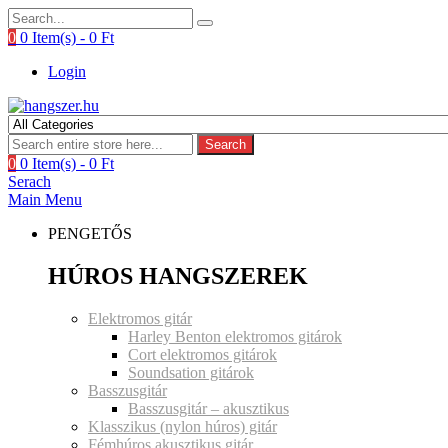
0
0 Item(s) -
0
Ft
Login
Search
0
0 Item(s) -
0
Ft
Serach
Main Menu
PENGETŐS
HÚROS HANGSZEREK
Elektromos gitár
Harley Benton elektromos gitárok
Cort elektromos gitárok
Soundsation gitárok
Basszusgitár
Basszusgitár – akusztikus
Klasszikus (nylon húros) gitár
Fémhúros akusztikus gitár