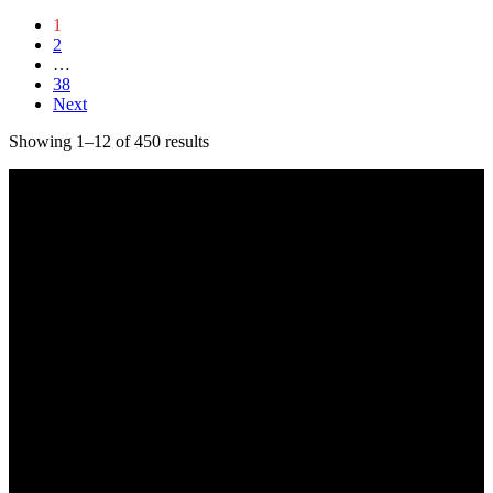
1
2
…
38
Next
Showing 1–12 of 450 results
Kapcsolat
hangszer.hu HANGSZERBOLTOK:
CAMPONA HANGSZERBOLT
1222 Budapest, Nagytétényi út 37.
Telefon: +36-20-323-0641
Email: hangszer@hangszer.hu