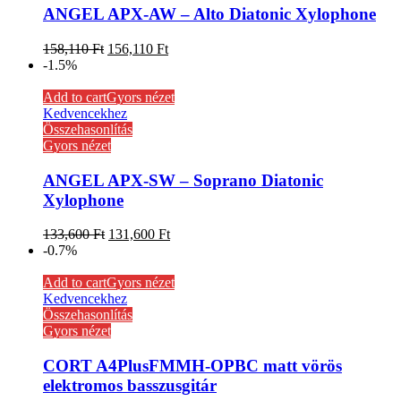
ANGEL APX-AW – Alto Diatonic Xylophone
158,110
Ft
156,110
Ft
-1.5%
Add to cart
Gyors nézet
Kedvencekhez
Összehasonlítás
Gyors nézet
ANGEL APX-SW – Soprano Diatonic
Xylophone
133,600
Ft
131,600
Ft
-0.7%
Add to cart
Gyors nézet
Kedvencekhez
Összehasonlítás
Gyors nézet
CORT A4PlusFMMH-OPBC matt vörös
elektromos basszusgitár