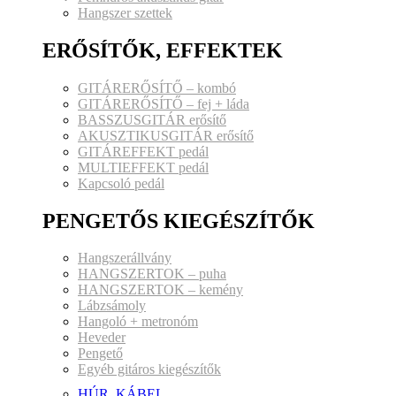
Hangszer szettek
ERŐSÍTŐK, EFFEKTEK
GITÁRERŐSÍTŐ – kombó
GITÁRERŐSÍTŐ – fej + láda
BASSZUSGITÁR erősítő
AKUSZTIKUSGITÁR erősítő
GITÁREFFEKT pedál
MULTIEFFEKT pedál
Kapcsoló pedál
PENGETŐS KIEGÉSZÍTŐK
Hangszerállvány
HANGSZERTOK – puha
HANGSZERTOK – kemény
Lábzsámoly
Hangoló + metronóm
Heveder
Pengető
Egyéb gitáros kiegészítők
HÚR, KÁBEL