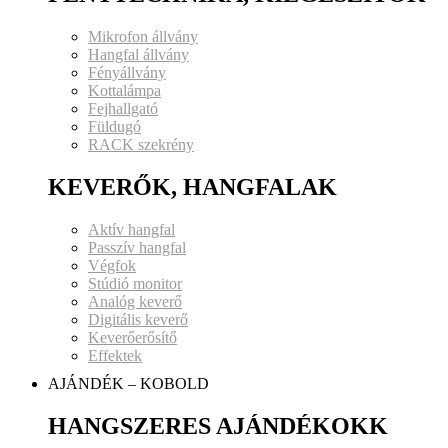
Mikrofon állvány
Hangfal állvány
Fényállvány
Kottalámpa
Fejhallgató
Füldugó
RACK szekrény
KEVERŐK, HANGFALAK
Aktív hangfal
Passzív hangfal
Végfok
Stúdió monitor
Analóg keverő
Digitális keverő
Keverőerősítő
Effektek
AJÁNDÉK – KOBOLD
HANGSZERES AJÁNDÉKOKK