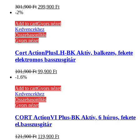
301,900
Ft
299,900
Ft
-2%
Add to cart
Gyors nézet
Kedvencekhez
Összehasonlítás
Gyors nézet
Cort ActionPlusLH-BK Aktív, balkezes, fekete
elektromos basszusgitár
101,900
Ft
99,900
Ft
-1.6%
Add to cart
Gyors nézet
Kedvencekhez
Összehasonlítás
Gyors nézet
CORT ActionVI Plus-BK Aktív, 6 húros, fekete
el.basszusgitár
121,900
Ft
119,900
Ft