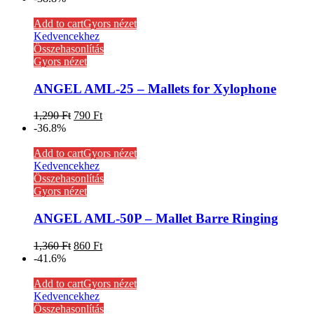
Add to cart
Gyors nézet
Kedvencekhez
Összehasonlítás
Gyors nézet
ANGEL AML-25 – Mallets for Xylophone
1,290
Ft
790
Ft
-36.8%
Add to cart
Gyors nézet
Kedvencekhez
Összehasonlítás
Gyors nézet
ANGEL AML-50P – Mallet Barre Ringing
1,360
Ft
860
Ft
-41.6%
Add to cart
Gyors nézet
Kedvencekhez
Összehasonlítás