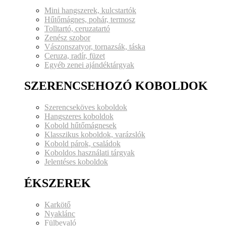
Mini hangszerek, kulcstartók
Hűtőmágnes, pohár, termosz
Tolltartó, ceruzatartó
Zenész szobor
Vászonszatyor, tornazsák, táska
Ceruza, radír, füzet
Egyéb zenei ajándéktárgyak
SZERENCSEHOZÓ KOBOLDOK
Szerencseköves koboldok
Hangszeres koboldok
Kobold hűtőmágnesek
Klasszikus koboldok, varázslók
Kobold párok, családok
Koboldos használati tárgyak
Jelentéses koboldok
ÉKSZEREK
Karkötő
Nyaklánc
Fülbevaló