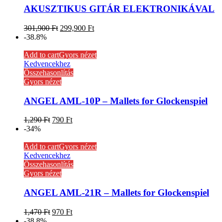
AKUSZTIKUS GITÁR ELEKTRONIKÁVAL
301,900
Ft
299,900
Ft
-38.8%
Add to cart
Gyors nézet
Kedvencekhez
Összehasonlítás
Gyors nézet
ANGEL AML-10P – Mallets for Glockenspiel
1,290
Ft
790
Ft
-34%
Add to cart
Gyors nézet
Kedvencekhez
Összehasonlítás
Gyors nézet
ANGEL AML-21R – Mallets for Glockenspiel
1,470
Ft
970
Ft
-38.8%