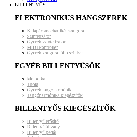
BILLENTYŰS
ELEKTRONIKUS HANGSZEREK
Kalapácsmechanikás zongora
Szintetizátor
Gyerek szintetizátor
MIDI kontroller
Gyerek zongora több színben
EGYÉB BILLENTYŰSÖK
Melodika
Triola
Gyerek tangóharmónika
Tangóharmónika kiegészítők
BILLENTYŰS KIEGÉSZÍTŐK
Billentyű erősítő
Billentyű állvány
Billentyű pedál