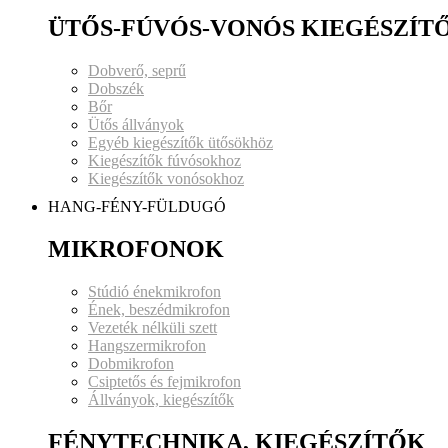
ÜTŐS-FÚVÓS-VONÓS KIEGÉSZÍT
Dobverő, seprű
Dobszék
Bőr
Ütős állványok
Egyéb kiegészítők ütősökhöz
Kiegészítők fúvósokhoz
Kiegészítők vonósokhoz
HANG-FÉNY-FÜLDUGÓ
MIKROFONOK
Stúdió énekmikrofon
Ének, beszédmikrofon
Vezeték nélküli szett
Hangszermikrofon
Dobmikrofon
Csiptetős és fejmikrofon
Állványok, kiegészítők
FÉNYTECHNIKA, KIEGÉSZÍTŐK