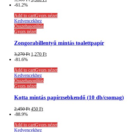
-61.2%
Add to cart
Gyors nézet
Kedvencekhez
Összehasonlítás
Gyors nézet
Zongorabillentyű mintás toalettpapír
3,270
Ft
1,270
Ft
-81.6%
Add to cart
Gyors nézet
Kedvencekhez
Összehasonlítás
Gyors nézet
Kotta mintás papírzsebkendő (10 db/csomag)
2,450
Ft
450
Ft
-88.9%
Add to cart
Gyors nézet
Kedvencekhez