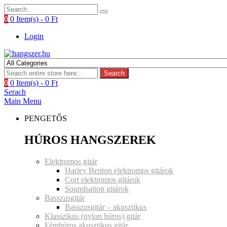
0
0 Item(s) -
0
Ft
Login
Search
0
0 Item(s) -
0
Ft
Serach
Main Menu
PENGETŐS
HÚROS HANGSZEREK
Elektromos gitár
Harley Benton elektromos gitárok
Cort elektromos gitárok
Soundsation gitárok
Basszusgitár
Basszusgitár – akusztikus
Klasszikus (nylon húros) gitár
Fémhúros akusztikus gitár