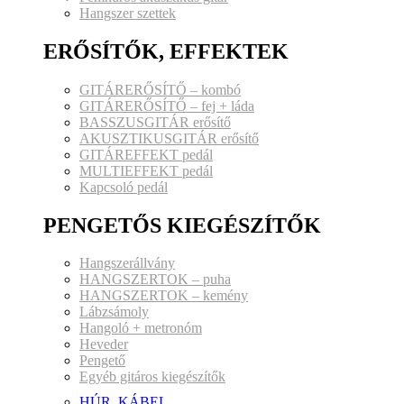
Hangszer szettek
ERŐSÍTŐK, EFFEKTEK
GITÁRERŐSÍTŐ – kombó
GITÁRERŐSÍTŐ – fej + láda
BASSZUSGITÁR erősítő
AKUSZTIKUSGITÁR erősítő
GITÁREFFEKT pedál
MULTIEFFEKT pedál
Kapcsoló pedál
PENGETŐS KIEGÉSZÍTŐK
Hangszerállvány
HANGSZERTOK – puha
HANGSZERTOK – kemény
Lábzsámoly
Hangoló + metronóm
Heveder
Pengető
Egyéb gitáros kiegészítők
HÚR, KÁBEL