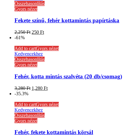
Összehasonlítás
Gyors nézet
Fekete színű, fehér kottamintás papírtáska
2,250
Ft
250
Ft
-61%
Add to cart
Gyors nézet
Kedvencekhez
Összehasonlítás
Gyors nézet
Fehér, kotta mintás szalvéta (20 db/csomag)
3,280
Ft
1,280
Ft
-35.3%
Add to cart
Gyors nézet
Kedvencekhez
Összehasonlítás
Gyors nézet
Fehér, fekete kottamintás körsál