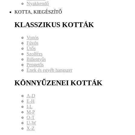
Nyakkendő
KOTTA, KIEGÉSZÍTŐ
KLASSZIKUS KOTTÁK
Vonós
Fúvós
Ütős
Szolfézs
Billentyűs
Pengetős
Ének és egyéb hangszer
KÖNNYŰZENEI KOTTÁK
A-D
E-H
I-L
M-P
Q-T
U-W
X-Z