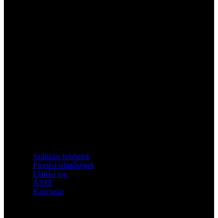
Információk
Szállítási feltételek
Fizetési lehetőségek
Elállási jog
ÁSZF
Kapcsolat