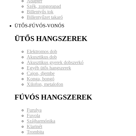
Adapter
Szék, zongorapad
Billentyűs tok
Billentyűzet takaró
ÜTŐS-FÚVÓS-VONÓS
ÜTŐS HANGSZEREK
Elektromos dob
Akusztikus dob
Akusztikus gyerek dobszerkó
Egyéb ütős hangszerek
Cajon, djembe
Konga, bongó
Xilofon, metalofon
FÚVÓS HANGSZEREK
Furulya
Fuvola
Szájharmónika
Klarinét
Trombita