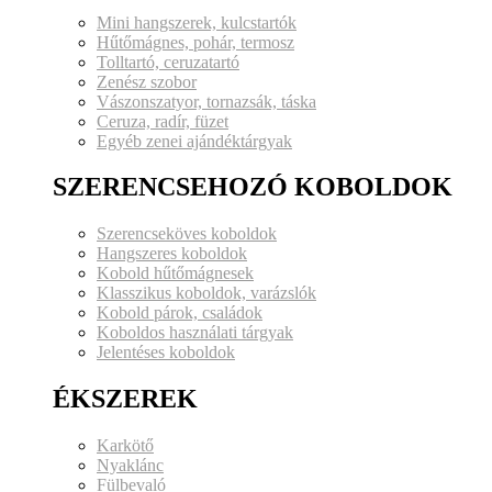
Mini hangszerek, kulcstartók
Hűtőmágnes, pohár, termosz
Tolltartó, ceruzatartó
Zenész szobor
Vászonszatyor, tornazsák, táska
Ceruza, radír, füzet
Egyéb zenei ajándéktárgyak
SZERENCSEHOZÓ KOBOLDOK
Szerencseköves koboldok
Hangszeres koboldok
Kobold hűtőmágnesek
Klasszikus koboldok, varázslók
Kobold párok, családok
Koboldos használati tárgyak
Jelentéses koboldok
ÉKSZEREK
Karkötő
Nyaklánc
Fülbevaló