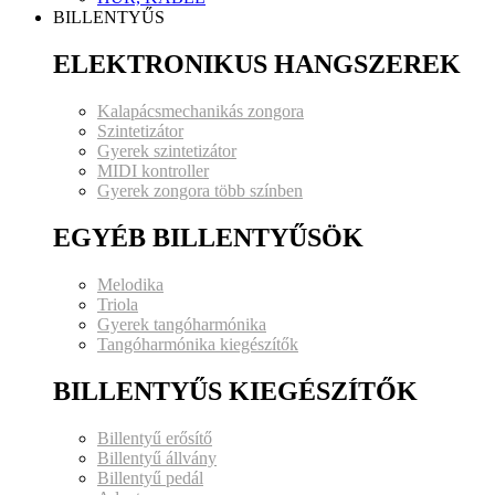
BILLENTYŰS
ELEKTRONIKUS HANGSZEREK
Kalapácsmechanikás zongora
Szintetizátor
Gyerek szintetizátor
MIDI kontroller
Gyerek zongora több színben
EGYÉB BILLENTYŰSÖK
Melodika
Triola
Gyerek tangóharmónika
Tangóharmónika kiegészítők
BILLENTYŰS KIEGÉSZÍTŐK
Billentyű erősítő
Billentyű állvány
Billentyű pedál