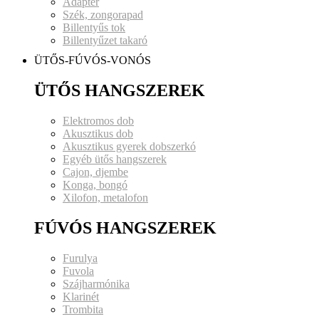
Adapter
Szék, zongorapad
Billentyűs tok
Billentyűzet takaró
ÜTŐS-FÚVÓS-VONÓS
ÜTŐS HANGSZEREK
Elektromos dob
Akusztikus dob
Akusztikus gyerek dobszerkó
Egyéb ütős hangszerek
Cajon, djembe
Konga, bongó
Xilofon, metalofon
FÚVÓS HANGSZEREK
Furulya
Fuvola
Szájharmónika
Klarinét
Trombita