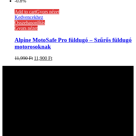
-0.8%
Add to cart
Gyors nézet
Kedvencekhez
Összehasonlítás
Gyors nézet
Alpine MotoSafe Pro füldugó – Szűrős füldugó
motorosoknak
11,990
Ft
11,900
Ft
Kapcsolat
hangszer.hu HANGSZERBOLTOK:
CAMPONA HANGSZERBOLT
1222 Budapest, Nagytétényi út 37.
Telefon: +36-20-323-0641
Email: hangszer@hangszer.hu