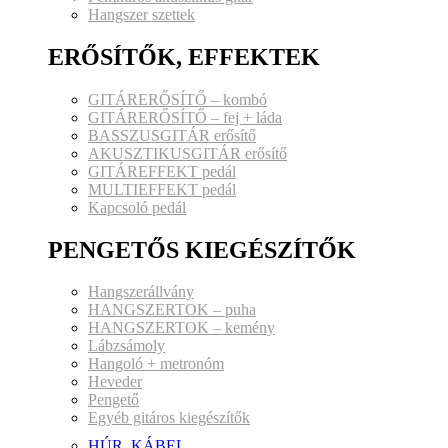
Hangszer szettek
ERŐSÍTŐK, EFFEKTEK
GITÁRERŐSÍTŐ – kombó
GITÁRERŐSÍTŐ – fej + láda
BASSZUSGITÁR erősítő
AKUSZTIKUSGITÁR erősítő
GITÁREFFEKT pedál
MULTIEFFEKT pedál
Kapcsoló pedál
PENGETŐS KIEGÉSZÍTŐK
Hangszerállvány
HANGSZERTOK – puha
HANGSZERTOK – kemény
Lábzsámoly
Hangoló + metronóm
Heveder
Pengető
Egyéb gitáros kiegészítők
HÚR, KÁBEL