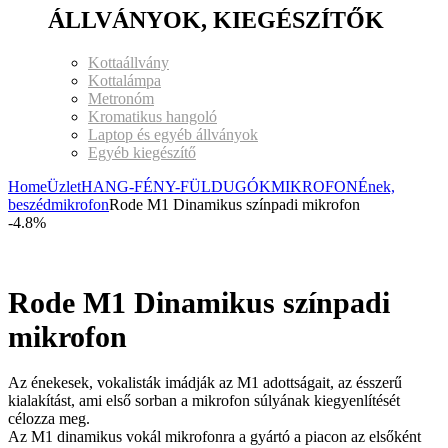
ÁLLVÁNYOK, KIEGÉSZÍTŐK
Kottaállvány
Kottalámpa
Metronóm
Kromatikus hangoló
Laptop és egyéb állványok
Egyéb kiegészítő
Home
Üzlet
HANG-FÉNY-FÜLDUGÓK
MIKROFON
Ének,
beszédmikrofon
Rode M1 Dinamikus színpadi mikrofon
-4.8%
Rode M1 Dinamikus színpadi
mikrofon
Az énekesek, vokalisták imádják az M1 adottságait, az ésszerű
kialakítást, ami első sorban a mikrofon súlyának kiegyenlítését
célozza meg.
Az M1 dinamikus vokál mikrofonra a gyártó a piacon az elsőként