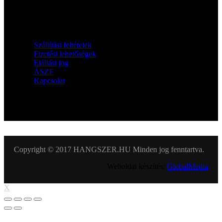
Információk
Szállítási feltételek
Fizetési lehetőségek
Elállási jog
ÁSZF
Kapcsolat
KÖVESSEN MINKET
Copyright © 2017 HANGSZER.HU Minden jog fenntartva.
Weboldal készítés:
GlobalMedia
X