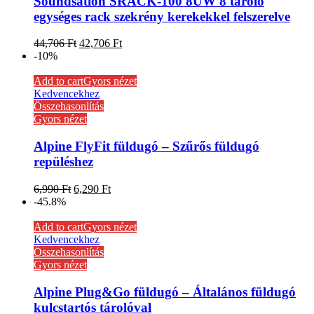
Soundsation SRACK-100 8UW 8 tároló
egységes rack szekrény kerekekkel felszerelve
44,706
Ft
42,706
Ft
-10%
Add to cart
Gyors nézet
Kedvencekhez
Összehasonlítás
Gyors nézet
Alpine FlyFit füldugó – Szűrős füldugó
repüléshez
6,990
Ft
6,290
Ft
-45.8%
Add to cart
Gyors nézet
Kedvencekhez
Összehasonlítás
Gyors nézet
Alpine Plug&Go füldugó – Általános füldugó
kulcstartós tárolóval