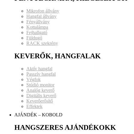
Mikrofon állvány
Hangfal állvány
Fényállvány
Kottalámpa
Fejhallgató
Füldugó
RACK szekrény
KEVERŐK, HANGFALAK
Aktív hangfal
Passzív hangfal
Végfok
Stúdió monitor
Analóg keverő
Digitális keverő
Keverőerősítő
Effektek
AJÁNDÉK – KOBOLD
HANGSZERES AJÁNDÉKOKK