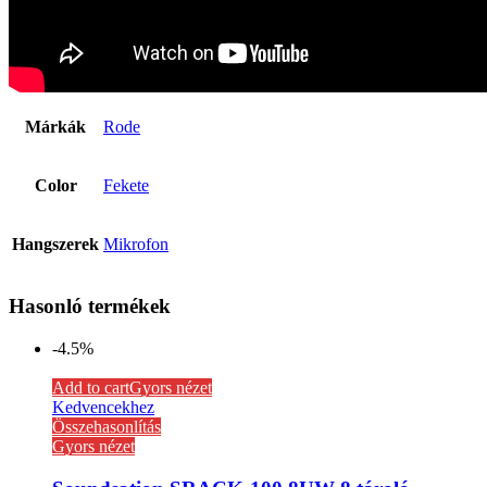
Márkák
Rode
Color
Fekete
Hangszerek
Mikrofon
Hasonló termékek
-4.5%
Add to cart
Gyors nézet
Kedvencekhez
Összehasonlítás
Gyors nézet