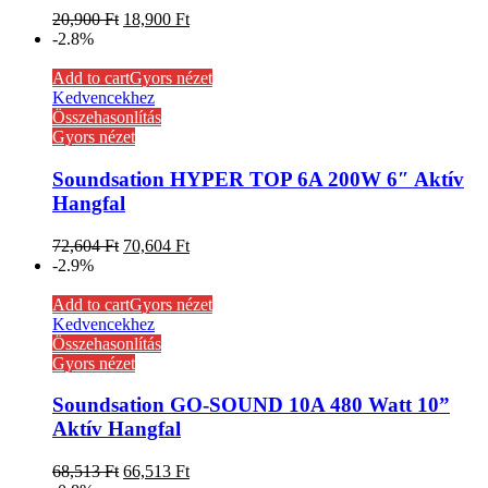
20,900
Ft
18,900
Ft
-2.8%
Add to cart
Gyors nézet
Kedvencekhez
Összehasonlítás
Gyors nézet
Soundsation HYPER TOP 6A 200W 6″ Aktív
Hangfal
72,604
Ft
70,604
Ft
-2.9%
Add to cart
Gyors nézet
Kedvencekhez
Összehasonlítás
Gyors nézet
Soundsation GO-SOUND 10A 480 Watt 10”
Aktív Hangfal
68,513
Ft
66,513
Ft