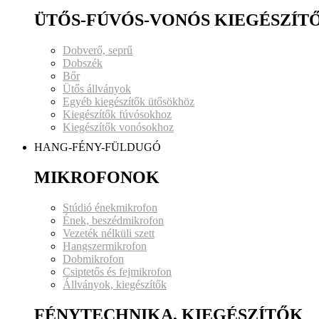
ÜTŐS-FÚVÓS-VONÓS KIEGÉSZÍT
Dobverő, seprű
Dobszék
Bőr
Ütős állványok
Egyéb kiegészítők ütősökhöz
Kiegészítők fúvósokhoz
Kiegészítők vonósokhoz
HANG-FÉNY-FÜLDUGÓ
MIKROFONOK
Stúdió énekmikrofon
Ének, beszédmikrofon
Vezeték nélküli szett
Hangszermikrofon
Dobmikrofon
Csiptetős és fejmikrofon
Állványok, kiegészítők
FÉNYTECHNIKA, KIEGÉSZÍTŐK