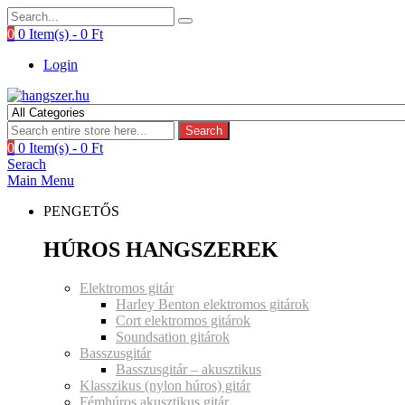
0
0 Item(s) -
0
Ft
Login
Search
0
0 Item(s) -
0
Ft
Serach
Main Menu
PENGETŐS
HÚROS HANGSZEREK
Elektromos gitár
Harley Benton elektromos gitárok
Cort elektromos gitárok
Soundsation gitárok
Basszusgitár
Basszusgitár – akusztikus
Klasszikus (nylon húros) gitár
Fémhúros akusztikus gitár