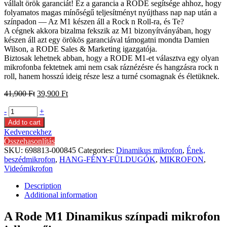
vállalt örök garanciát! Ez a garancia a RODE segítsége ahhoz, hogy
folyamatos magas mínőségű teljesítményt nyújthass nap nap után a
színpadon — Az M1 készen áll a Rock n Roll-ra, és Te?
A cégnek akkora bizalma fekszik az M1 bizonyítványában, hogy
készen áll azt egy örökös garanciával támogatni mondta Damien
Wilson, a RODE Sales & Marketing igazgatója.
Biztosak lehetnek abban, hogy a RODE M1-et választva egy olyan
mikrofonba fektetnek ami nem csak ráznézésre és hangzásra rock n
roll, hanem hosszú ideig része lesz a turné csomagnak és életüknek.
41,900
Ft
39,900
Ft
-
+
Add to cart
Kedvencekhez
Összehasonlítás
SKU:
698813-000845
Categories:
Dinamikus mikrofon
,
Ének,
beszédmikrofon
,
HANG-FÉNY-FÜLDUGÓK
,
MIKROFON
,
Videómikrofon
Description
Additional information
A Rode M1 Dinamikus színpadi mikrofon