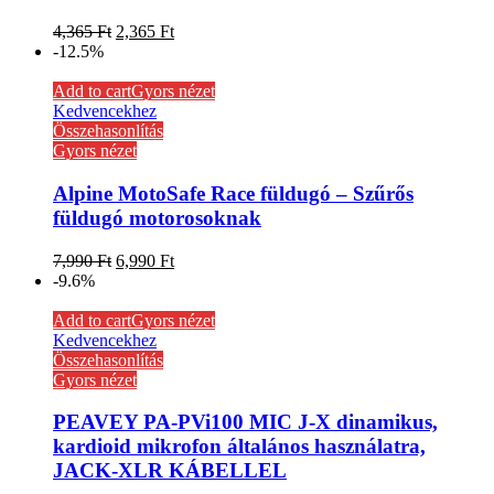
4,365
Ft
2,365
Ft
-12.5%
Add to cart
Gyors nézet
Kedvencekhez
Összehasonlítás
Gyors nézet
Alpine MotoSafe Race füldugó – Szűrős
füldugó motorosoknak
7,990
Ft
6,990
Ft
-9.6%
Add to cart
Gyors nézet
Kedvencekhez
Összehasonlítás
Gyors nézet
PEAVEY PA-PVi100 MIC J-X dinamikus,
kardioid mikrofon általános használatra,
JACK-XLR KÁBELLEL