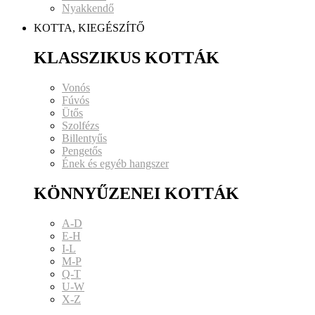
Nyakkendő
KOTTA, KIEGÉSZÍTŐ
KLASSZIKUS KOTTÁK
Vonós
Fúvós
Ütős
Szolfézs
Billentyűs
Pengetős
Ének és egyéb hangszer
KÖNNYŰZENEI KOTTÁK
A-D
E-H
I-L
M-P
Q-T
U-W
X-Z