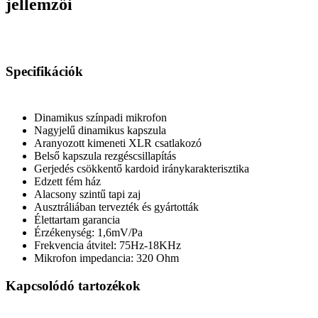
jellemzői
Specifikációk
Dinamikus színpadi mikrofon
Nagyjelű dinamikus kapszula
Aranyozott kimeneti XLR csatlakozó
Belső kapszula rezgéscsillapítás
Gerjedés csökkentő kardoid iránykarakterisztika
Edzett fém ház
Alacsony szintű tapi zaj
Ausztráliában tervezték és gyártották
Élettartam garancia
Érzékenység: 1,6mV/Pa
Frekvencia átvitel: 75Hz-18KHz
Mikrofon impedancia: 320 Ohm
Kapcsolódó tartozékok