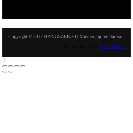
KÖVESSEN MINKET
Copyright © 2017 HANGSZER.HU Minden jog fenntartva.
Weboldal készítés:
GlobalMedia
X