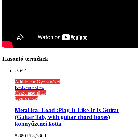
Hasonló termékek
-5.6%
Add to cart
Gyors nézet
Kedvencekhez
Összehasonlítás
Gyors nézet
Metallica: Load :Play-It-Like-It-Is Guitar
(Guitar Tab, with guitar chord boxes)
könnyűzenei kotta
8,880
Ft
8,380
Ft