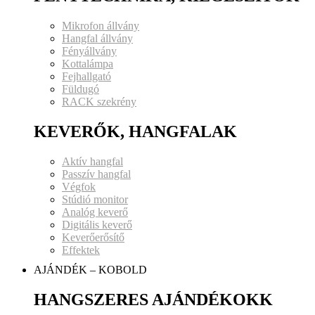
Mikrofon állvány
Hangfal állvány
Fényállvány
Kottalámpa
Fejhallgató
Füldugó
RACK szekrény
KEVERŐK, HANGFALAK
Aktív hangfal
Passzív hangfal
Végfok
Stúdió monitor
Analóg keverő
Digitális keverő
Keverőerősítő
Effektek
AJÁNDÉK – KOBOLD
HANGSZERES AJÁNDÉKOKK