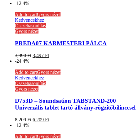
-12.4%
Add to cart
Gyors nézet
Kedvencekhez
Összehasonlítás
Gyors nézet
PREDA07 KARMESTERI PÁLCA
3,990
Ft
3,497
Ft
-24.4%
Add to cart
Gyors nézet
Kedvencekhez
Összehasonlítás
Gyors nézet
D753D – Soundsation TABSTAND-200
Univerzális tablet tartó állvány-rögzítőbilinccsel
8,209
Ft
6,209
Ft
-12.4%
Add to cart
Gyors nézet