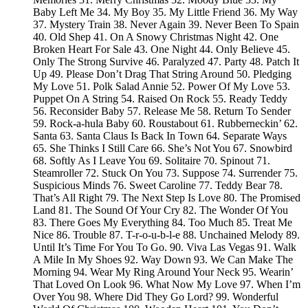
Baby Left Me 34. My Boy 35. My Little Friend 36. My Way
37. Mystery Train 38. Never Again 39. Never Been To Spain
40. Old Shep 41. On A Snowy Christmas Night 42. One
Broken Heart For Sale 43. One Night 44. Only Believe 45.
Only The Strong Survive 46. Paralyzed 47. Party 48. Patch It
Up 49. Please Don’t Drag That String Around 50. Pledging
My Love 51. Polk Salad Annie 52. Power Of My Love 53.
Puppet On A String 54. Raised On Rock 55. Ready Teddy
56. Reconsider Baby 57. Release Me 58. Return To Sender
59. Rock-a-hula Baby 60. Roustabout 61. Rubberneckin’ 62.
Santa 63. Santa Claus Is Back In Town 64. Separate Ways
65. She Thinks I Still Care 66. She’s Not You 67. Snowbird
68. Softly As I Leave You 69. Solitaire 70. Spinout 71.
Steamroller 72. Stuck On You 73. Suppose 74. Surrender 75.
Suspicious Minds 76. Sweet Caroline 77. Teddy Bear 78.
That’s All Right 79. The Next Step Is Love 80. The Promised
Land 81. The Sound Of Your Cry 82. The Wonder Of You
83. There Goes My Everything 84. Too Much 85. Treat Me
Nice 86. Trouble 87. T-r-o-u-b-l-e 88. Unchained Melody 89.
Until It’s Time For You To Go. 90. Viva Las Vegas 91. Walk
A Mile In My Shoes 92. Way Down 93. We Can Make The
Morning 94. Wear My Ring Around Your Neck 95. Wearin’
That Loved On Look 96. What Now My Love 97. When I’m
Over You 98. Where Did They Go Lord? 99. Wonderful