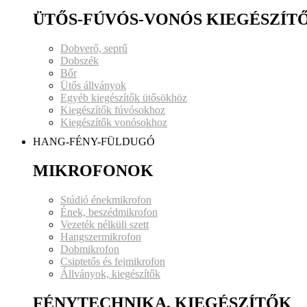
ÜTŐS-FÚVÓS-VONÓS KIEGÉSZÍT
Dobverő, seprű
Dobszék
Bőr
Ütős állványok
Egyéb kiegészítők ütősökhöz
Kiegészítők fúvósokhoz
Kiegészítők vonósokhoz
HANG-FÉNY-FÜLDUGÓ
MIKROFONOK
Stúdió énekmikrofon
Ének, beszédmikrofon
Vezeték nélküli szett
Hangszermikrofon
Dobmikrofon
Csiptetős és fejmikrofon
Állványok, kiegészítők
FÉNYTECHNIKA, KIEGÉSZÍTŐK