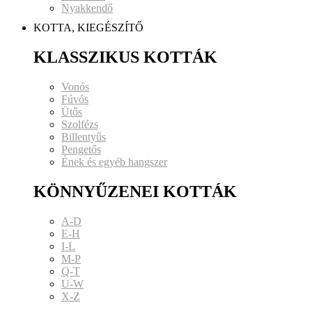
Nyakkendő
KOTTA, KIEGÉSZÍTŐ
KLASSZIKUS KOTTÁK
Vonós
Fúvós
Ütős
Szolfézs
Billentyűs
Pengetős
Ének és egyéb hangszer
KÖNNYŰZENEI KOTTÁK
A-D
E-H
I-L
M-P
Q-T
U-W
X-Z