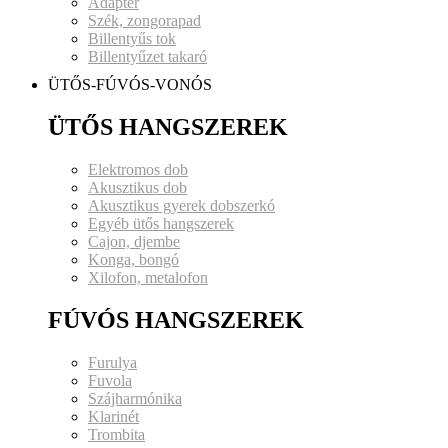
Adapter
Szék, zongorapad
Billentyűs tok
Billentyűzet takaró
ÜTŐS-FÚVÓS-VONÓS
ÜTŐS HANGSZEREK
Elektromos dob
Akusztikus dob
Akusztikus gyerek dobszerkó
Egyéb ütős hangszerek
Cajon, djembe
Konga, bongó
Xilofon, metalofon
FÚVÓS HANGSZEREK
Furulya
Fuvola
Szájharmónika
Klarinét
Trombita