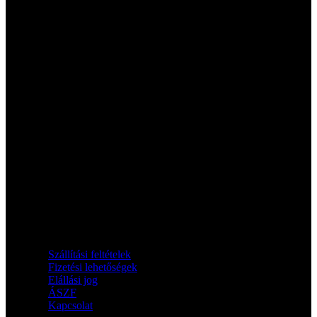
Információk
Szállítási feltételek
Fizetési lehetőségek
Elállási jog
ÁSZF
Kapcsolat