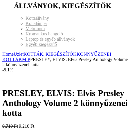
ÁLLVÁNYOK, KIEGÉSZÍTŐK
Kottaállvány
Kottalámpa
Metronóm
Kromatikus hangoló
Laptop és egyéb állványok
Egyéb kiegészítő
Home
Üzlet
KOTTÁK, KIEGÉSZÍTŐK
KÖNNYŰZENEI
KOTTÁK
M-P
PRESLEY, ELVIS: Elvis Presley Anthology Volume
2 könnyűzenei kotta
-5.1%
PRESLEY, ELVIS: Elvis Presley
Anthology Volume 2 könnyűzenei
kotta
9,710
Ft
9,210
Ft