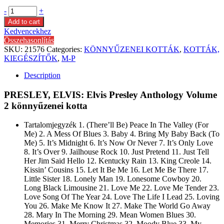
-
+
Add to cart
Kedvencekhez
Összehasonlítás
SKU:
21576
Categories:
KÖNNYŰZENEI KOTTÁK
,
KOTTÁK,
KIEGÉSZÍTŐK
,
M-P
Description
PRESLEY, ELVIS: Elvis Presley Anthology Volume
2 könnyűzenei kotta
Tartalomjegyzék 1. (There’ll Be) Peace In The Valley (For
Me) 2. A Mess Of Blues 3. Baby 4. Bring My Baby Back (To
Me) 5. It’s Midnight 6. It’s Now Or Never 7. It’s Only Love
8. It’s Over 9. Jailhouse Rock 10. Just Pretend 11. Just Tell
Her Jim Said Hello 12. Kentucky Rain 13. King Creole 14.
Kissin’ Cousins 15. Let It Be Me 16. Let Me Be There 17.
Little Sister 18. Lonely Man 19. Lonesome Cowboy 20.
Long Black Limousine 21. Love Me 22. Love Me Tender 23.
Love Song Of The Year 24. Love The Life I Lead 25. Loving
You 26. Make Me Know It 27. Make The World Go Away
28. Mary In The Morning 29. Mean Women Blues 30.
Memories 31. Merry Christmas 32. Moody Blue 33. My