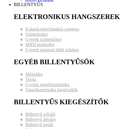
BILLENTYŰS
ELEKTRONIKUS HANGSZEREK
Kalapácsmechanikás zongora
Szintetizátor
Gyerek szintetizátor
MIDI kontroller
Gyerek zongora több színben
EGYÉB BILLENTYŰSÖK
Melodika
Triola
Gyerek tangóharmónika
Tangóharmónika kiegészítők
BILLENTYŰS KIEGÉSZÍTŐK
Billentyű erősítő
Billentyű állvány
Billentyű pedál