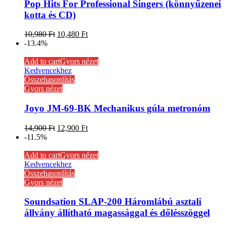
Pop Hits For Professional Singers (könnyűzenei
kotta és CD)
10,980
Ft
10,480
Ft
-13.4%
Add to cart
Gyors nézet
Kedvencekhez
Összehasonlítás
Gyors nézet
Joyo JM-69-BK Mechanikus gúla metronóm
14,900
Ft
12,900
Ft
-11.5%
Add to cart
Gyors nézet
Kedvencekhez
Összehasonlítás
Gyors nézet
Soundsation SLAP-200 Háromlábú asztali
állvány állítható magassággal és dőlésszöggel