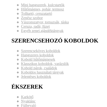
Mini hangszerek, kulcstartók
Hűtőmágnes, pohár, termosz
Tolltartó, ceruzatartó
Zenész szobor
Vászonszatyor, tornazsák, táska
Ceruza, radír, füzet
Egyéb zenei ajándéktárgyak
SZERENCSEHOZÓ KOBOLDOK
Szerencseköves koboldok
Hangszeres koboldok
Kobold hűtőmágnesek
Klasszikus koboldok, varázslók
Kobold párok, családok
Koboldos használati tárgyak
Jelentéses koboldok
ÉKSZEREK
Karkötő
Nyaklánc
Fülbevaló