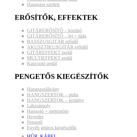
Hangszer szettek
ERŐSÍTŐK, EFFEKTEK
GITÁRERŐSÍTŐ – kombó
GITÁRERŐSÍTŐ – fej + láda
BASSZUSGITÁR erősítő
AKUSZTIKUSGITÁR erősítő
GITÁREFFEKT pedál
MULTIEFFEKT pedál
Kapcsoló pedál
PENGETŐS KIEGÉSZÍTŐK
Hangszerállvány
HANGSZERTOK – puha
HANGSZERTOK – kemény
Lábzsámoly
Hangoló + metronóm
Heveder
Pengető
Egyéb gitáros kiegészítők
HÚR, KÁBEL