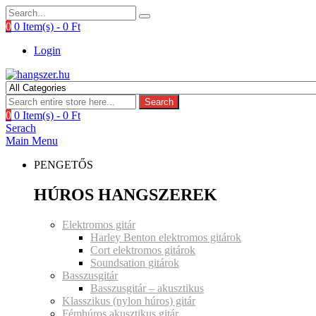
0
0 Item(s) -
0
Ft
Login
Search
0
0 Item(s) -
0
Ft
Serach
Main Menu
PENGETŐS
HÚROS HANGSZEREK
Elektromos gitár
Harley Benton elektromos gitárok
Cort elektromos gitárok
Soundsation gitárok
Basszusgitár
Basszusgitár – akusztikus
Klasszikus (nylon húros) gitár
Fémhúros akusztikus gitár