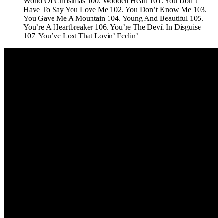
World Of Christmas 100. Wooden Heart 101. You Don’t
Have To Say You Love Me 102. You Don’t Know Me 103.
You Gave Me A Mountain 104. Young And Beautiful 105.
You’re A Heartbreaker 106. You’re The Devil In Disguise
107. You’ve Lost That Lovin’ Feelin’