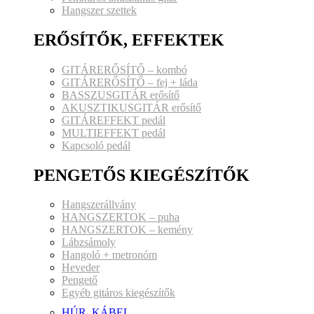
Hangszer szettek
ERŐSÍTŐK, EFFEKTEK
GITÁRERŐSÍTŐ – kombó
GITÁRERŐSÍTŐ – fej + láda
BASSZUSGITÁR erősítő
AKUSZTIKUSGITÁR erősítő
GITÁREFFEKT pedál
MULTIEFFEKT pedál
Kapcsoló pedál
PENGETŐS KIEGÉSZÍTŐK
Hangszerállvány
HANGSZERTOK – puha
HANGSZERTOK – kemény
Lábzsámoly
Hangoló + metronóm
Heveder
Pengető
Egyéb gitáros kiegészítők
HÚR, KÁBEL