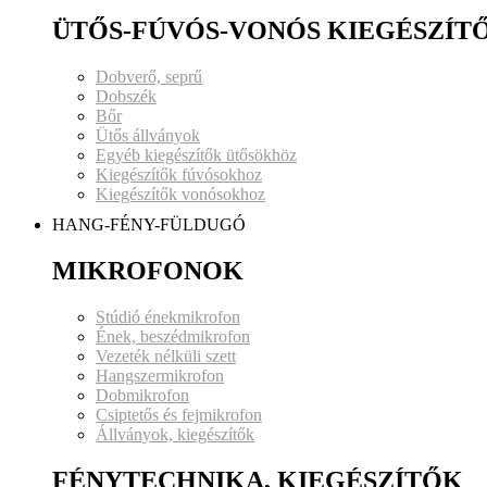
ÜTŐS-FÚVÓS-VONÓS KIEGÉSZÍT
Dobverő, seprű
Dobszék
Bőr
Ütős állványok
Egyéb kiegészítők ütősökhöz
Kiegészítők fúvósokhoz
Kiegészítők vonósokhoz
HANG-FÉNY-FÜLDUGÓ
MIKROFONOK
Stúdió énekmikrofon
Ének, beszédmikrofon
Vezeték nélküli szett
Hangszermikrofon
Dobmikrofon
Csiptetős és fejmikrofon
Állványok, kiegészítők
FÉNYTECHNIKA, KIEGÉSZÍTŐK