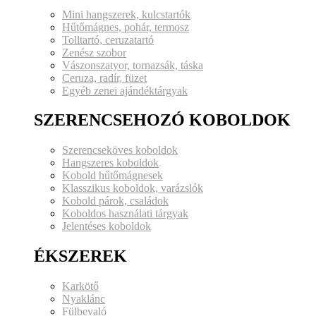
Mini hangszerek, kulcstartók
Hűtőmágnes, pohár, termosz
Tolltartó, ceruzatartó
Zenész szobor
Vászonszatyor, tornazsák, táska
Ceruza, radír, füzet
Egyéb zenei ajándéktárgyak
SZERENCSEHOZÓ KOBOLDOK
Szerencseköves koboldok
Hangszeres koboldok
Kobold hűtőmágnesek
Klasszikus koboldok, varázslók
Kobold párok, családok
Koboldos használati tárgyak
Jelentéses koboldok
ÉKSZEREK
Karkötő
Nyaklánc
Fülbevaló