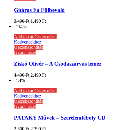
Gitáros Fa Fülbevaló
3,490
Ft
1,490
Ft
-44.5%
Add to cart
Gyors nézet
Kedvencekhez
Összehasonlítás
Gyors nézet
Ziskó Olivér – A Csodaszarvas lemez
4,490
Ft
2,490
Ft
-4.4%
Add to cart
Gyors nézet
Kedvencekhez
Összehasonlítás
Gyors nézet
PATAKY Művek – Szerelemtéboly CD
2,500
Ft
2,390
Ft