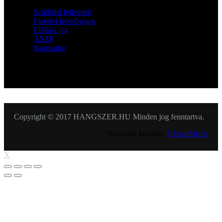
Szállítási feltételek
Fizetési lehetőségek
Elállási jog
ÁSZF
Kapcsolat
KÖVESSEN MINKET
Copyright © 2017 HANGSZER.HU Minden jog fenntartva.
Weboldal készítés:
GlobalMedia
X