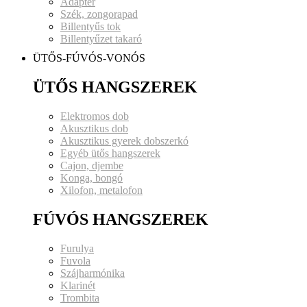
Adapter
Szék, zongorapad
Billentyűs tok
Billentyűzet takaró
ÜTŐS-FÚVÓS-VONÓS
ÜTŐS HANGSZEREK
Elektromos dob
Akusztikus dob
Akusztikus gyerek dobszerkó
Egyéb ütős hangszerek
Cajon, djembe
Konga, bongó
Xilofon, metalofon
FÚVÓS HANGSZEREK
Furulya
Fuvola
Szájharmónika
Klarinét
Trombita