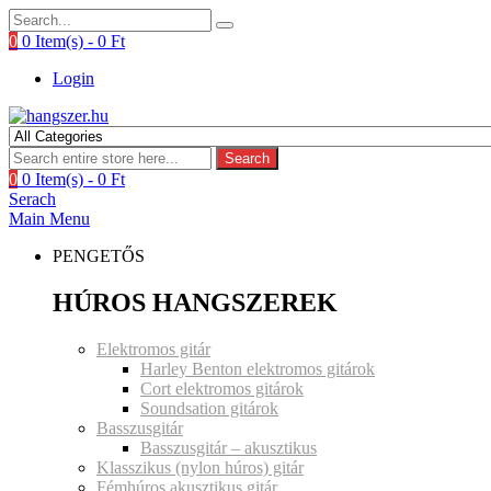
0
0 Item(s) -
0
Ft
Login
Search
0
0 Item(s) -
0
Ft
Serach
Main Menu
PENGETŐS
HÚROS HANGSZEREK
Elektromos gitár
Harley Benton elektromos gitárok
Cort elektromos gitárok
Soundsation gitárok
Basszusgitár
Basszusgitár – akusztikus
Klasszikus (nylon húros) gitár
Fémhúros akusztikus gitár