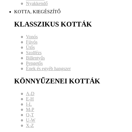
Nyakkendő
KOTTA, KIEGÉSZÍTŐ
KLASSZIKUS KOTTÁK
Vonós
Fúvós
Ütős
Szolfézs
Billentyűs
Pengetős
Ének és egyéb hangszer
KÖNNYŰZENEI KOTTÁK
A-D
E-H
I-L
M-P
Q-T
U-W
X-Z