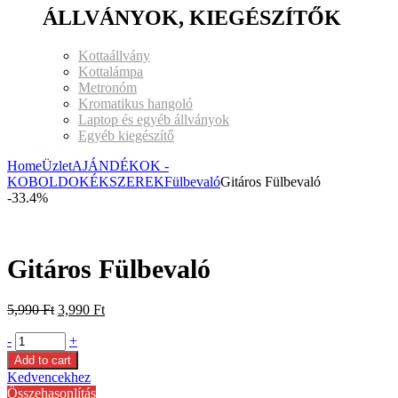
ÁLLVÁNYOK, KIEGÉSZÍTŐK
Kottaállvány
Kottalámpa
Metronóm
Kromatikus hangoló
Laptop és egyéb állványok
Egyéb kiegészítő
Home
Üzlet
AJÁNDÉKOK -
KOBOLDOK
ÉKSZEREK
Fülbevaló
Gitáros Fülbevaló
-33.4%
Gitáros Fülbevaló
5,990
Ft
3,990
Ft
-
+
Add to cart
Kedvencekhez
Összehasonlítás