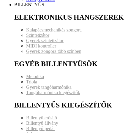
BILLENTYŰS
ELEKTRONIKUS HANGSZEREK
Kalapácsmechanikás zongora
Szintetizátor
Gyerek szintetizátor
MIDI kontroller
Gyerek zongora több színben
EGYÉB BILLENTYŰSÖK
Melodika
Triola
Gyerek tangóharmónika
Tangóharmónika kiegészítők
BILLENTYŰS KIEGÉSZÍTŐK
Billentyű erősítő
Billentyű állvány
Billentyű pedál