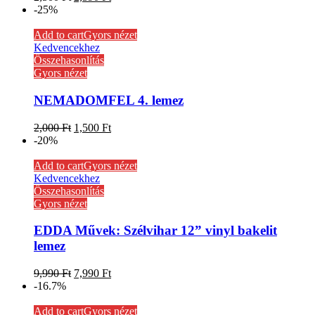
-25%
Add to cart
Gyors nézet
Kedvencekhez
Összehasonlítás
Gyors nézet
NEMADOMFEL 4. lemez
2,000
Ft
1,500
Ft
-20%
Add to cart
Gyors nézet
Kedvencekhez
Összehasonlítás
Gyors nézet
EDDA Művek: Szélvihar 12” vinyl bakelit
lemez
9,990
Ft
7,990
Ft
-16.7%
Add to cart
Gyors nézet