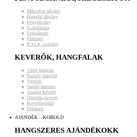
Mikrofon állvány
Hangfal állvány
Fényállvány
Kottalámpa
Fejhallgató
Füldugó
RACK szekrény
KEVERŐK, HANGFALAK
Aktív hangfal
Passzív hangfal
Végfok
Stúdió monitor
Analóg keverő
Digitális keverő
Keverőerősítő
Effektek
AJÁNDÉK – KOBOLD
HANGSZERES AJÁNDÉKOKK