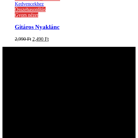
Kedvencekhez
Összehasonlítás
Gyors nézet
Gitáros Nyaklánc
2,990
Ft
2,490
Ft
Kapcsolat
hangszer.hu HANGSZERBOLTOK:
CAMPONA HANGSZERBOLT
1222 Budapest, Nagytétényi út 37.
Telefon: +36-20-323-0641
Email: hangszer@hangszer.hu