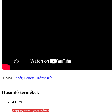
Color
Fehér
,
Fekete
,
Rózsaszín
Hasonló termékek
-66.7%
Add to cart
Gyors nézet