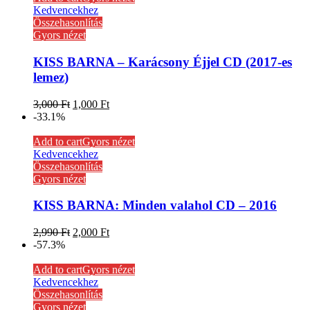
Kedvencekhez
Összehasonlítás
Gyors nézet
KISS BARNA – Karácsony Éjjel CD (2017-es
lemez)
3,000
Ft
1,000
Ft
-33.1%
Add to cart
Gyors nézet
Kedvencekhez
Összehasonlítás
Gyors nézet
KISS BARNA: Minden valahol CD – 2016
2,990
Ft
2,000
Ft
-57.3%
Add to cart
Gyors nézet
Kedvencekhez
Összehasonlítás
Gyors nézet