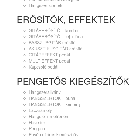
Hangszer szettek
ERŐSÍTŐK, EFFEKTEK
GITÁRERŐSÍTŐ – kombó
GITÁRERŐSÍTŐ – fej + láda
BASSZUSGITÁR erősítő
AKUSZTIKUSGITÁR erősítő
GITÁREFFEKT pedál
MULTIEFFEKT pedál
Kapcsoló pedál
PENGETŐS KIEGÉSZÍTŐK
Hangszerállvány
HANGSZERTOK – puha
HANGSZERTOK – kemény
Lábzsámoly
Hangoló + metronóm
Heveder
Pengető
Egyéb gitáros kiegészítők