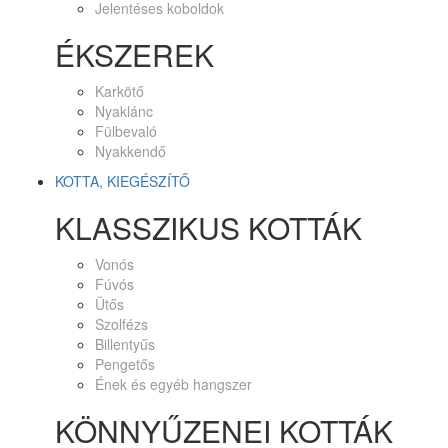
Jelentéses koboldok
ÉKSZEREK
Karkötő
Nyaklánc
Fülbevaló
Nyakkendő
KOTTA, KIEGÉSZÍTŐ
KLASSZIKUS KOTTÁK
Vonós
Fúvós
Ütős
Szolfézs
Billentyűs
Pengetős
Ének és egyéb hangszer
KÖNNYŰZENEI KOTTÁK