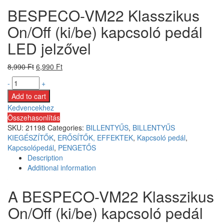
BESPECO-VM22 Klasszikus
On/Off (ki/be) kapcsoló pedál
LED jelzővel
8,990
Ft
6,990
Ft
-
+
Add to cart
Kedvencekhez
Összehasonlítás
SKU:
21198
Categories:
BILLENTYŰS
,
BILLENTYŰS
KIEGÉSZÍTŐK
,
ERŐSÍTŐK, EFFEKTEK
,
Kapcsoló pedál
,
Kapcsolópedál
,
PENGETŐS
Description
Additional information
A BESPECO-VM22 Klasszikus
On/Off (ki/be) kapcsoló pedál