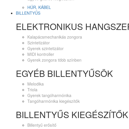
HÚR, KÁBEL
BILLENTYŰS
ELEKTRONIKUS HANGSZE
Kalapácsmechanikás zongora
Szintetizátor
Gyerek szintetizátor
MIDI kontroller
Gyerek zongora több színben
EGYÉB BILLENTYŰSÖK
Melodika
Triola
Gyerek tangóharmónika
Tangóharmónika kiegészítők
BILLENTYŰS KIEGÉSZÍTŐK
Billentyű erősítő