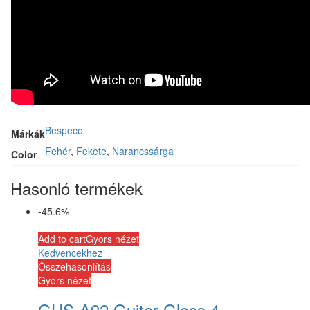
Bespeco
Márkák
Fehér
,
Fekete
,
Narancssárga
Color
Hasonló termékek
-45.6%
Add to cart
Gyors nézet
Kedvencekhez
Összehasonlítás
Gyors nézet
GHS-A92 Guitar Gloss 4