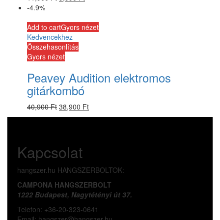
-4.9%
Add to cart
Gyors nézet
Kedvencekhez
Összehasonlítás
Gyors nézet
Peavey Audition elektromos
gitárkombó
40,900
Ft
38,900
Ft
Kapcsolat
hangszer.hu HANGSZERBOLTOK:
CAMPONA HANGSZERBOLT
1222 Budapest, Nagytétényi út 37.
Telefon: +36-20-323-0641
Email: hangszer@hangszer.hu