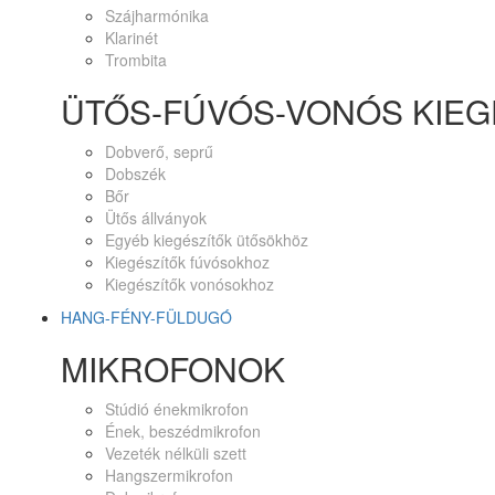
Szájharmónika
Klarinét
Trombita
ÜTŐS-FÚVÓS-VONÓS KIEG
Dobverő, seprű
Dobszék
Bőr
Ütős állványok
Egyéb kiegészítők ütősökhöz
Kiegészítők fúvósokhoz
Kiegészítők vonósokhoz
HANG-FÉNY-FÜLDUGÓ
MIKROFONOK
Stúdió énekmikrofon
Ének, beszédmikrofon
Vezeték nélküli szett
Hangszermikrofon