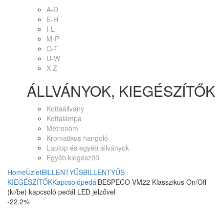
A-D
E-H
I-L
M-P
Q-T
U-W
X-Z
ÁLLVÁNYOK, KIEGÉSZÍTŐK
Kottaállvány
Kottalámpa
Metronóm
Kromatikus hangoló
Laptop és egyéb állványok
Egyéb kiegészítő
Home
Üzlet
BILLENTYŰS
BILLENTYŰS
KIEGÉSZÍTŐK
Kapcsolópedál
BESPECO-VM22 Klasszikus On/Off
(ki/be) kapcsoló pedál LED jelzővel
-22.2%