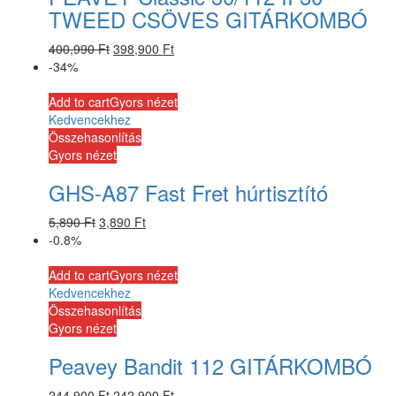
TWEED CSÖVES GITÁRKOMBÓ
400,990
Ft
398,900
Ft
-34%
Add to cart
Gyors nézet
Kedvencekhez
Összehasonlítás
Gyors nézet
GHS-A87 Fast Fret húrtisztító
5,890
Ft
3,890
Ft
-0.8%
Add to cart
Gyors nézet
Kedvencekhez
Összehasonlítás
Gyors nézet
Peavey Bandit 112 GITÁRKOMBÓ
244,900
Ft
242,900
Ft