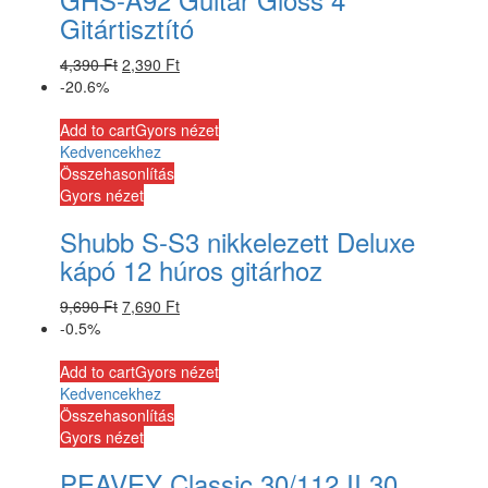
Gitártisztító
4,390
Ft
2,390
Ft
-20.6%
Add to cart
Gyors nézet
Kedvencekhez
Összehasonlítás
Gyors nézet
Shubb S-S3 nikkelezett Deluxe
kápó 12 húros gitárhoz
9,690
Ft
7,690
Ft
-0.5%
Add to cart
Gyors nézet
Kedvencekhez
Összehasonlítás
Gyors nézet
PEAVEY Classic 30/112 II 30