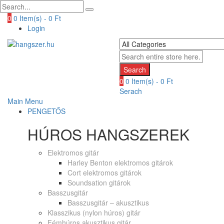
0
0 Item(s) -
0
Ft
Login
Search
0
0 Item(s) -
0
Ft
Serach
Main Menu
PENGETŐS
HÚROS HANGSZEREK
Elektromos gitár
Harley Benton elektromos gitárok
Cort elektromos gitárok
Soundsation gitárok
Basszusgitár
Basszusgitár – akusztikus
Klasszikus (nylon húros) gitár
Fémhúros akusztikus gitár