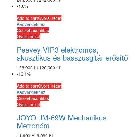
-1.6%
Add to cart
Gyors nézet
Kedvencekhez
Összehasonlítás
Gyors nézet
Peavey VIP3 elektromos,
akusztikus és basszusgitár erősítő
128,900
Ft
126,900
Ft
-16.1%
Add to cart
Gyors nézet
Kedvencekhez
Összehasonlítás
Gyors nézet
JOYO JM-69W Mechanikus
Metronóm
11,900
Ft
9,990
Ft