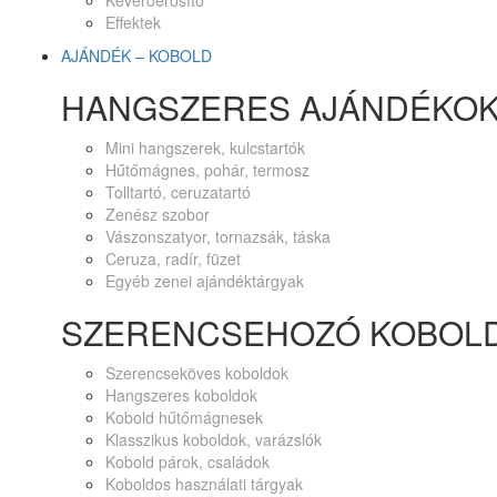
Keverőerősítő
Effektek
AJÁNDÉK – KOBOLD
HANGSZERES AJÁNDÉKO
Mini hangszerek, kulcstartók
Hűtőmágnes, pohár, termosz
Tolltartó, ceruzatartó
Zenész szobor
Vászonszatyor, tornazsák, táska
Ceruza, radír, füzet
Egyéb zenei ajándéktárgyak
SZERENCSEHOZÓ KOBOL
Szerencseköves koboldok
Hangszeres koboldok
Kobold hűtőmágnesek
Klasszikus koboldok, varázslók
Kobold párok, családok
Koboldos használati tárgyak