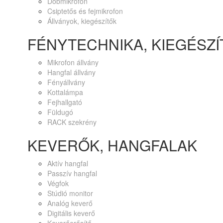
Dobmikrofon
Csiptetős és fejmikrofon
Állványok, kiegészítők
FÉNYTECHNIKA, KIEGÉSZÍ
Mikrofon állvány
Hangfal állvány
Fényállvány
Kottalámpa
Fejhallgató
Füldugó
RACK szekrény
KEVERŐK, HANGFALAK
Aktív hangfal
Passzív hangfal
Végfok
Stúdió monitor
Analóg keverő
Digitális keverő