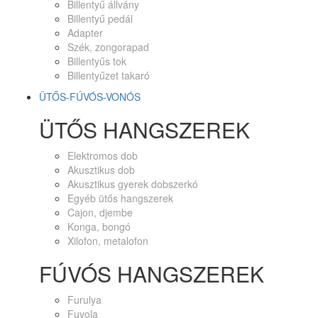
Billentyű állvány
Billentyű pedál
Adapter
Szék, zongorapad
Billentyűs tok
Billentyűzet takaró
ÜTŐS-FÚVÓS-VONÓS
ÜTŐS HANGSZEREK
Elektromos dob
Akusztikus dob
Akusztikus gyerek dobszerkó
Egyéb ütős hangszerek
Cajon, djembe
Konga, bongó
Xilofon, metalofon
FÚVÓS HANGSZEREK
Furulya
Fuvola