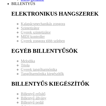
BILLENTYŰS
ELEKTRONIKUS HANGSZEREK
Kalapácsmechanikás zongora
Szintetizátor
Gyerek szintetizátor
MIDI kontroller
Gyerek zongora több színben
EGYÉB BILLENTYŰSÖK
Melodika
Triola
Gyerek tangóharmónika
Tangóharmónika kiegészítők
BILLENTYŰS KIEGÉSZÍTŐK
Billentyű erősítő
Billentyű állvány
Billentyű pedál