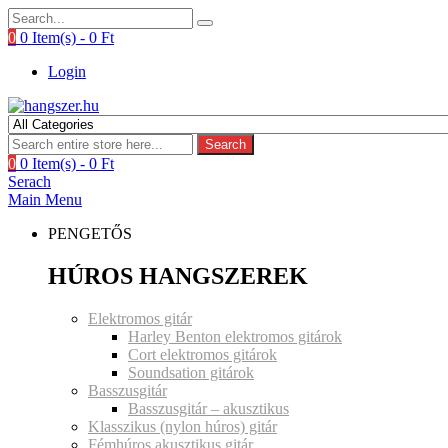
0
0 Item(s) -
0
Ft
Login
Search
0
0 Item(s) -
0
Ft
Serach
Main Menu
PENGETŐS
HÚROS HANGSZEREK
Elektromos gitár
Harley Benton elektromos gitárok
Cort elektromos gitárok
Soundsation gitárok
Basszusgitár
Basszusgitár – akusztikus
Klasszikus (nylon húros) gitár
Fémhúros akusztikus gitár