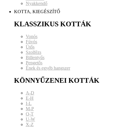
Nyakkendő
KOTTA, KIEGÉSZÍTŐ
KLASSZIKUS KOTTÁK
Vonós
Fúvós
Ütős
Szolfézs
Billentyűs
Pengetős
Ének és egyéb hangszer
KÖNNYŰZENEI KOTTÁK
A-D
E-H
I-L
M-P
Q-T
U-W
X-Z