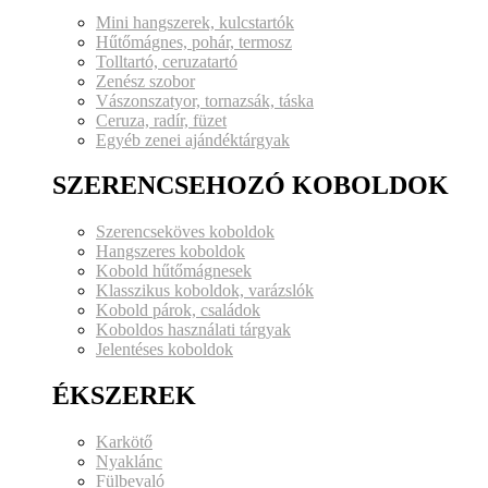
Mini hangszerek, kulcstartók
Hűtőmágnes, pohár, termosz
Tolltartó, ceruzatartó
Zenész szobor
Vászonszatyor, tornazsák, táska
Ceruza, radír, füzet
Egyéb zenei ajándéktárgyak
SZERENCSEHOZÓ KOBOLDOK
Szerencseköves koboldok
Hangszeres koboldok
Kobold hűtőmágnesek
Klasszikus koboldok, varázslók
Kobold párok, családok
Koboldos használati tárgyak
Jelentéses koboldok
ÉKSZEREK
Karkötő
Nyaklánc
Fülbevaló