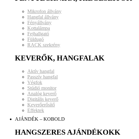
Mikrofon állvány
Hangfal állvány
Fényállvány
Kottalámpa
Fejhallgató
Füldugó
RACK szekrény
KEVERŐK, HANGFALAK
Aktív hangfal
Passzív hangfal
Végfok
Stúdió monitor
Analóg keverő
Digitális keverő
Keverőerősítő
Effektek
AJÁNDÉK – KOBOLD
HANGSZERES AJÁNDÉKOKK