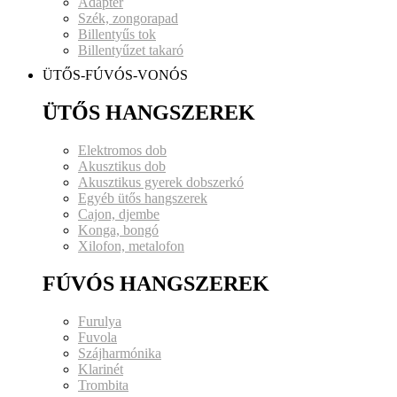
Adapter
Szék, zongorapad
Billentyűs tok
Billentyűzet takaró
ÜTŐS-FÚVÓS-VONÓS
ÜTŐS HANGSZEREK
Elektromos dob
Akusztikus dob
Akusztikus gyerek dobszerkó
Egyéb ütős hangszerek
Cajon, djembe
Konga, bongó
Xilofon, metalofon
FÚVÓS HANGSZEREK
Furulya
Fuvola
Szájharmónika
Klarinét
Trombita