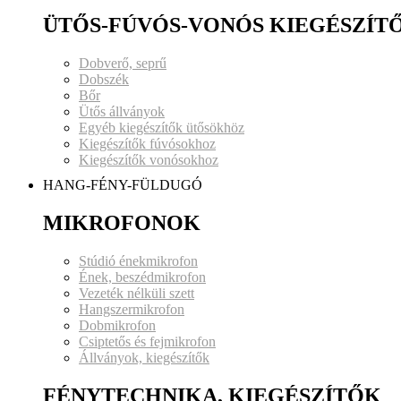
ÜTŐS-FÚVÓS-VONÓS KIEGÉSZÍT
Dobverő, seprű
Dobszék
Bőr
Ütős állványok
Egyéb kiegészítők ütősökhöz
Kiegészítők fúvósokhoz
Kiegészítők vonósokhoz
HANG-FÉNY-FÜLDUGÓ
MIKROFONOK
Stúdió énekmikrofon
Ének, beszédmikrofon
Vezeték nélküli szett
Hangszermikrofon
Dobmikrofon
Csiptetős és fejmikrofon
Állványok, kiegészítők
FÉNYTECHNIKA, KIEGÉSZÍTŐK