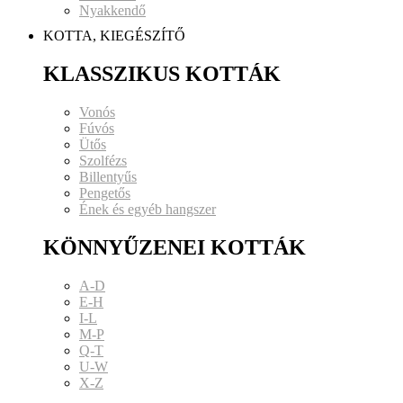
Nyakkendő
KOTTA, KIEGÉSZÍTŐ
KLASSZIKUS KOTTÁK
Vonós
Fúvós
Ütős
Szolfézs
Billentyűs
Pengetős
Ének és egyéb hangszer
KÖNNYŰZENEI KOTTÁK
A-D
E-H
I-L
M-P
Q-T
U-W
X-Z