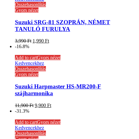
Összehasonlítás
Gyors nézet
Suzuki SRG-81 SZOPRÁN, NÉMET
TANULÓ FURULYA
3,990
Ft
1,990
Ft
-16.8%
Add to cart
Gyors nézet
Kedvencekhez
Összehasonlítás
Gyors nézet
Suzuki Harpmaster HS-MR200-F
szájharmonika
11,900
Ft
9,900
Ft
-31.3%
Add to cart
Gyors nézet
Kedvencekhez
Összehasonlítás
Gyors nézet