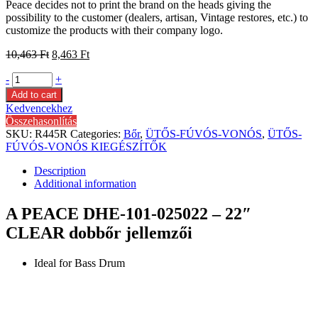
Peace decides not to print the brand on the heads giving the
possibility to the customer (dealers, artisan, Vintage restores, etc.) to
customize the products with their company logo.
10,463
Ft
8,463
Ft
-
+
Add to cart
Kedvencekhez
Összehasonlítás
SKU:
R445R
Categories:
Bőr
,
ÜTŐS-FÚVÓS-VONÓS
,
ÜTŐS-
FÚVÓS-VONÓS KIEGÉSZÍTŐK
Description
Additional information
A PEACE DHE-101-025022 – 22″
CLEAR dobbőr jellemzői
Ideal for Bass Drum