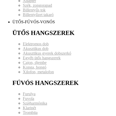
Adapter
Szék, zongorapad
Billentyűs tok
Billentyűzet takaró
ÜTŐS-FÚVÓS-VONÓS
ÜTŐS HANGSZEREK
Elektromos dob
Akusztikus dob
Akusztikus gyerek dobszerkó
Egyéb ütős hangszerek
Cajon, djembe
Konga, bongó
Xilofon, metalofon
FÚVÓS HANGSZEREK
Furulya
Fuvola
Szájharmónika
Klarinét
Trombita