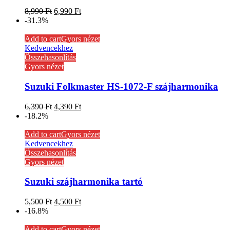
8,990
Ft
6,990
Ft
-31.3%
Add to cart
Gyors nézet
Kedvencekhez
Összehasonlítás
Gyors nézet
Suzuki Folkmaster HS-1072-F szájharmonika
6,390
Ft
4,390
Ft
-18.2%
Add to cart
Gyors nézet
Kedvencekhez
Összehasonlítás
Gyors nézet
Suzuki szájharmonika tartó
5,500
Ft
4,500
Ft
-16.8%
Add to cart
Gyors nézet