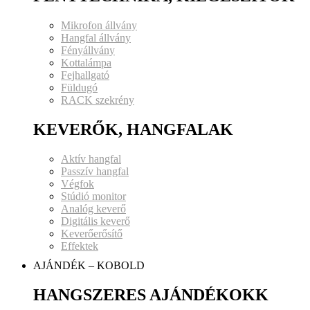
Mikrofon állvány
Hangfal állvány
Fényállvány
Kottalámpa
Fejhallgató
Füldugó
RACK szekrény
KEVERŐK, HANGFALAK
Aktív hangfal
Passzív hangfal
Végfok
Stúdió monitor
Analóg keverő
Digitális keverő
Keverőerősítő
Effektek
AJÁNDÉK – KOBOLD
HANGSZERES AJÁNDÉKOKK