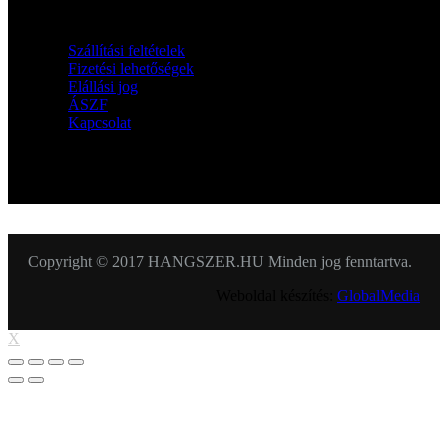
Információk
Szállítási feltételek
Fizetési lehetőségek
Elállási jog
ÁSZF
Kapcsolat
KÖVESSEN MINKET
Copyright © 2017 HANGSZER.HU Minden jog fenntartva.
Weboldal készítés:
GlobalMedia
X