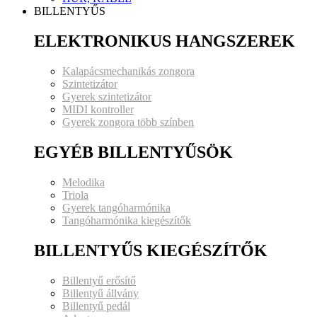
BILLENTYŰS
ELEKTRONIKUS HANGSZEREK
Kalapácsmechanikás zongora
Szintetizátor
Gyerek szintetizátor
MIDI kontroller
Gyerek zongora több színben
EGYÉB BILLENTYŰSÖK
Melodika
Triola
Gyerek tangóharmónika
Tangóharmónika kiegészítők
BILLENTYŰS KIEGÉSZÍTŐK
Billentyű erősítő
Billentyű állvány
Billentyű pedál