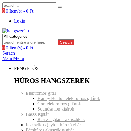
0
0 Item(s) -
0
Ft
Login
Search
0
0 Item(s) -
0
Ft
Serach
Main Menu
PENGETŐS
HÚROS HANGSZEREK
Elektromos gitár
Harley Benton elektromos gitárok
Cort elektromos gitárok
Soundsation gitárok
Basszusgitár
Basszusgitár – akusztikus
Klasszikus (nylon húros) gitár
Fémhúros akusztikus gitár