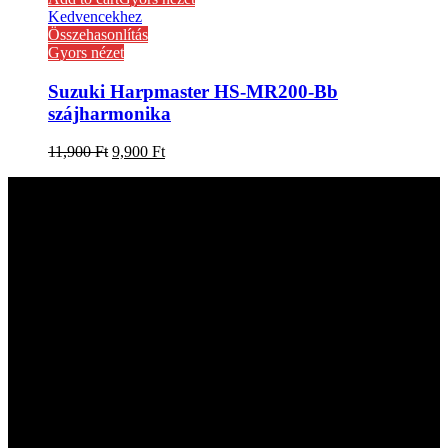
Kedvencekhez
Összehasonlítás
Gyors nézet
Suzuki Harpmaster HS-MR200-Bb
szájharmonika
11,900
Ft
9,900
Ft
Kapcsolat
hangszer.hu HANGSZERBOLTOK:
CAMPONA HANGSZERBOLT
1222 Budapest, Nagytétényi út 37.
Telefon: +36-20-323-0641
Email: hangszer@hangszer.hu