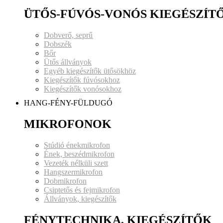
ÜTŐS-FÚVÓS-VONÓS KIEGÉSZÍT
Dobverő, seprű
Dobszék
Bőr
Ütős állványok
Egyéb kiegészítők ütősökhöz
Kiegészítők fúvósokhoz
Kiegészítők vonósokhoz
HANG-FÉNY-FÜLDUGÓ
MIKROFONOK
Stúdió énekmikrofon
Ének, beszédmikrofon
Vezeték nélküli szett
Hangszermikrofon
Dobmikrofon
Csiptetős és fejmikrofon
Állványok, kiegészítők
FÉNYTECHNIKA, KIEGÉSZÍTŐK