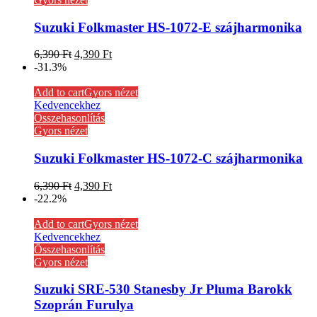
Suzuki Folkmaster HS-1072-E szájharmonika
6,390
Ft
4,390
Ft
-31.3%
Add to cart
Gyors nézet
Kedvencekhez
Összehasonlítás
Gyors nézet
Suzuki Folkmaster HS-1072-C szájharmonika
6,390
Ft
4,390
Ft
-22.2%
Add to cart
Gyors nézet
Kedvencekhez
Összehasonlítás
Gyors nézet
Suzuki SRE-530 Stanesby Jr Pluma Barokk
Szoprán Furulya