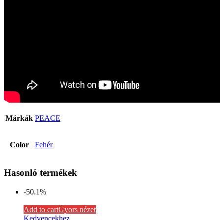
Márkák
PEACE
Color
Fehér
Hasonló termékek
-50.1%
Add to cart
Gyors nézet
Kedvencekhez