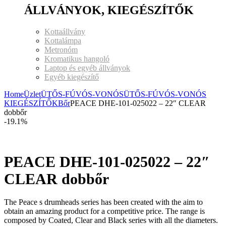
ÁLLVÁNYOK, KIEGÉSZÍTŐK
Kottaállvány
Kottalámpa
Metronóm
Kromatikus hangoló
Laptop és egyéb állványok
Egyéb kiegészítő
Home
Üzlet
ÜTŐS-FÚVÓS-VONÓS
ÜTŐS-FÚVÓS-VONÓS
KIEGÉSZÍTŐK
Bőr
PEACE DHE-101-025022 – 22″ CLEAR
dobbőr
-19.1%
PEACE DHE-101-025022 – 22″
CLEAR dobbőr
The Peace s drumheads series has been created with the aim to
obtain an amazing product for a competitive price. The range is
composed by Coated, Clear and Black series with all the diameters.