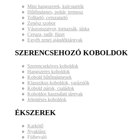
Mini hangszerek, kulcstartók
Hűtőmágnes, pohár, termosz
Tolltartó, ceruzatartó
Zenész szobor
Vászonszatyor, tornazsák, táska
Ceruza, radír, füzet
Egyéb zenei ajándéktárgyak
SZERENCSEHOZÓ KOBOLDOK
Szerencseköves koboldok
Hangszeres koboldok
Kobold hűtőmágnesek
Klasszikus koboldok, varázslók
Kobold párok, családok
Koboldos használati tárgyak
Jelentéses koboldok
ÉKSZEREK
Karkötő
Nyaklánc
Fülbevaló