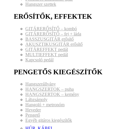
Hangszer szettek
ERŐSÍTŐK, EFFEKTEK
GITÁRERŐSÍTŐ – kombó
GITÁRERŐSÍTŐ – fej + láda
BASSZUSGITÁR erősítő
AKUSZTIKUSGITÁR erősítő
GITÁREFFEKT pedál
MULTIEFFEKT pedál
Kapcsoló pedál
PENGETŐS KIEGÉSZÍTŐK
Hangszerállvány
HANGSZERTOK – puha
HANGSZERTOK – kemény
Lábzsámoly
Hangoló + metronóm
Heveder
Pengető
Egyéb gitáros kiegészítők
HÚR, KÁBEL