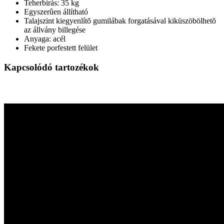
Teherbírás: 35 kg
Egyszerûen állítható
Talajszint kiegyenlítõ gumilábak forgatásával kiküszöbölhetõ
az állvány billegése
Anyaga: acél
Fekete porfestett felület
Kapcsolódó tartozékok