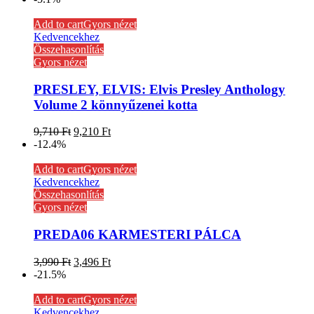
Add to cart
Gyors nézet
Kedvencekhez
Összehasonlítás
Gyors nézet
PRESLEY, ELVIS: Elvis Presley Anthology
Volume 2 könnyűzenei kotta
9,710
Ft
9,210
Ft
-12.4%
Add to cart
Gyors nézet
Kedvencekhez
Összehasonlítás
Gyors nézet
PREDA06 KARMESTERI PÁLCA
3,990
Ft
3,496
Ft
-21.5%
Add to cart
Gyors nézet
Kedvencekhez