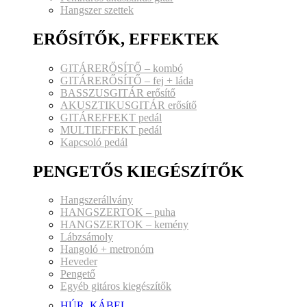
Hangszer szettek
ERŐSÍTŐK, EFFEKTEK
GITÁRERŐSÍTŐ – kombó
GITÁRERŐSÍTŐ – fej + láda
BASSZUSGITÁR erősítő
AKUSZTIKUSGITÁR erősítő
GITÁREFFEKT pedál
MULTIEFFEKT pedál
Kapcsoló pedál
PENGETŐS KIEGÉSZÍTŐK
Hangszerállvány
HANGSZERTOK – puha
HANGSZERTOK – kemény
Lábzsámoly
Hangoló + metronóm
Heveder
Pengető
Egyéb gitáros kiegészítők
HÚR, KÁBEL