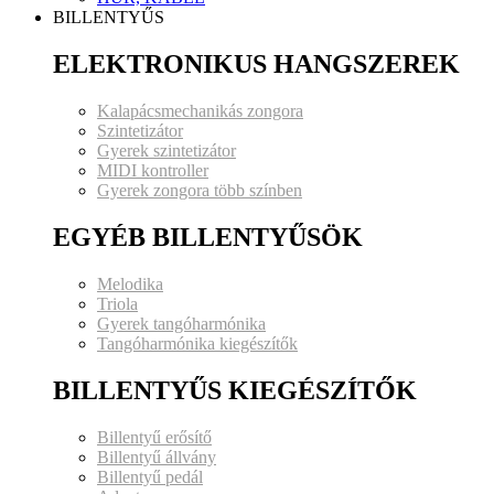
BILLENTYŰS
ELEKTRONIKUS HANGSZEREK
Kalapácsmechanikás zongora
Szintetizátor
Gyerek szintetizátor
MIDI kontroller
Gyerek zongora több színben
EGYÉB BILLENTYŰSÖK
Melodika
Triola
Gyerek tangóharmónika
Tangóharmónika kiegészítők
BILLENTYŰS KIEGÉSZÍTŐK
Billentyű erősítő
Billentyű állvány
Billentyű pedál