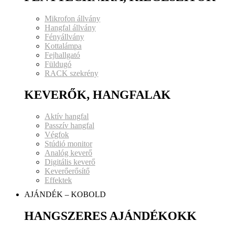
Mikrofon állvány
Hangfal állvány
Fényállvány
Kottalámpa
Fejhallgató
Füldugó
RACK szekrény
KEVERŐK, HANGFALAK
Aktív hangfal
Passzív hangfal
Végfok
Stúdió monitor
Analóg keverő
Digitális keverő
Keverőerősítő
Effektek
AJÁNDÉK – KOBOLD
HANGSZERES AJÁNDÉKOKK