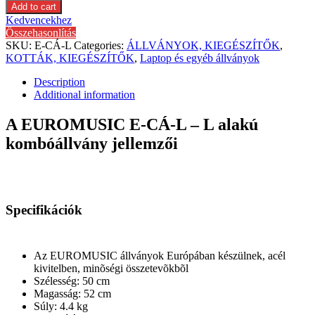
Add to cart
Kedvencekhez
Összehasonlítás
SKU:
E-CÁ-L
Categories:
ÁLLVÁNYOK, KIEGÉSZÍTŐK
,
KOTTÁK, KIEGÉSZÍTŐK
,
Laptop és egyéb állványok
Description
Additional information
A EUROMUSIC E-CÁ-L –
L alakú
kombóállvány
jellemzői
Specifikációk
Az EUROMUSIC állványok Európában készülnek, acél
kivitelben, minõségi összetevõkbõl
Szélesség: 50 cm
Magasság: 52 cm
Súly: 4.4 kg