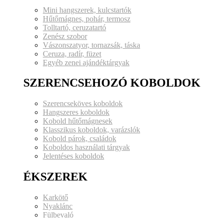
Mini hangszerek, kulcstartók
Hűtőmágnes, pohár, termosz
Tolltartó, ceruzatartó
Zenész szobor
Vászonszatyor, tornazsák, táska
Ceruza, radír, füzet
Egyéb zenei ajándéktárgyak
SZERENCSEHOZÓ KOBOLDOK
Szerencseköves koboldok
Hangszeres koboldok
Kobold hűtőmágnesek
Klasszikus koboldok, varázslók
Kobold párok, családok
Koboldos használati tárgyak
Jelentéses koboldok
ÉKSZEREK
Karkötő
Nyaklánc
Fülbevaló