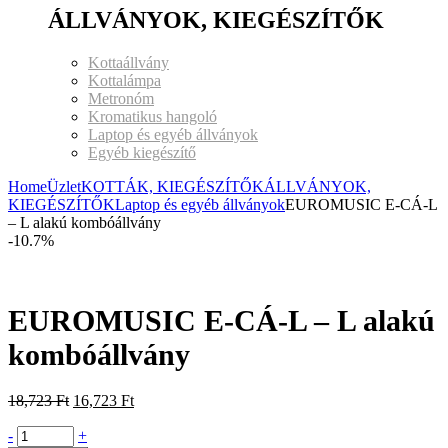
ÁLLVÁNYOK, KIEGÉSZÍTŐK
Kottaállvány
Kottalámpa
Metronóm
Kromatikus hangoló
Laptop és egyéb állványok
Egyéb kiegészítő
Home
Üzlet
KOTTÁK, KIEGÉSZÍTŐK
ÁLLVÁNYOK,
KIEGÉSZÍTŐK
Laptop és egyéb állványok
EUROMUSIC E-CÁ-L
– L alakú kombóállvány
-10.7%
EUROMUSIC E-CÁ-L – L alakú
kombóállvány
18,723
Ft
16,723
Ft
-
+