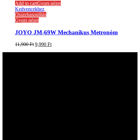
Add to cart
Gyors nézet
Kedvencekhez
Összehasonlítás
Gyors nézet
JOYO JM-69W Mechanikus Metronóm
11,900
Ft
9,990
Ft
Kapcsolat
hangszer.hu HANGSZERBOLTOK:
CAMPONA HANGSZERBOLT
1222 Budapest, Nagytétényi út 37.
Telefon: +36-20-323-0641
Email: hangszer@hangszer.hu