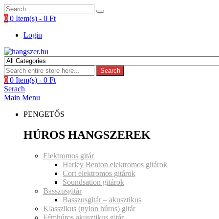
0
0 Item(s) -
0
Ft
Login
Search
0
0 Item(s) -
0
Ft
Serach
Main Menu
PENGETŐS
HÚROS HANGSZEREK
Elektromos gitár
Harley Benton elektromos gitárok
Cort elektromos gitárok
Soundsation gitárok
Basszusgitár
Basszusgitár – akusztikus
Klasszikus (nylon húros) gitár
Fémhúros akusztikus gitár