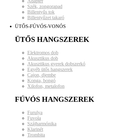
Adapter
Szék, zongorapad
Billentyűs tok
Billentyűzet takaró
ÜTŐS-FÚVÓS-VONÓS
ÜTŐS HANGSZEREK
Elektromos dob
Akusztikus dob
Akusztikus gyerek dobszerkó
Egyéb ütős hangszerek
Cajon, djembe
Konga, bongó
Xilofon, metalofon
FÚVÓS HANGSZEREK
Furulya
Fuvola
Szájharmónika
Klarinét
Trombita