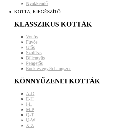
Nyakkendő
KOTTA, KIEGÉSZÍTŐ
KLASSZIKUS KOTTÁK
Vonós
Fúvós
Ütős
Szolfézs
Billentyűs
Pengetős
Ének és egyéb hangszer
KÖNNYŰZENEI KOTTÁK
A-D
E-H
I-L
M-P
Q-T
U-W
X-Z