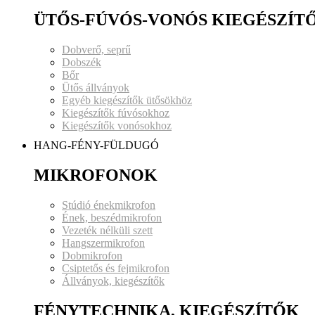
ÜTŐS-FÚVÓS-VONÓS KIEGÉSZÍT
Dobverő, seprű
Dobszék
Bőr
Ütős állványok
Egyéb kiegészítők ütősökhöz
Kiegészítők fúvósokhoz
Kiegészítők vonósokhoz
HANG-FÉNY-FÜLDUGÓ
MIKROFONOK
Stúdió énekmikrofon
Ének, beszédmikrofon
Vezeték nélküli szett
Hangszermikrofon
Dobmikrofon
Csiptetős és fejmikrofon
Állványok, kiegészítők
FÉNYTECHNIKA, KIEGÉSZÍTŐK