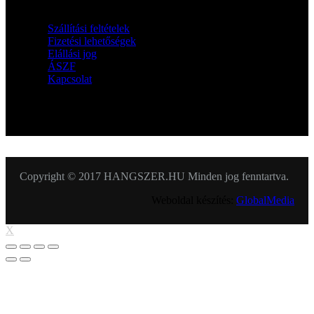
Szállítási feltételek
Fizetési lehetőségek
Elállási jog
ÁSZF
Kapcsolat
KÖVESSEN MINKET
Copyright © 2017 HANGSZER.HU Minden jog fenntartva.
Weboldal készítés:
GlobalMedia
X